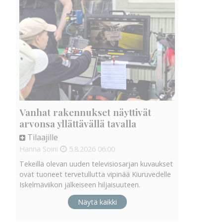
Vanhat rakennukset näyttivät
arvonsa yllättävällä tavalla
Tilaajille
Hanna Soini
5.8.2026
06:00
Tekeillä olevan uuden televisiosarjan kuvaukset
ovat tuoneet tervetullutta vipinää Kiuruvedelle
Iskelmäviikon jälkeiseen hiljaisuuteen.
Näytä kaikki