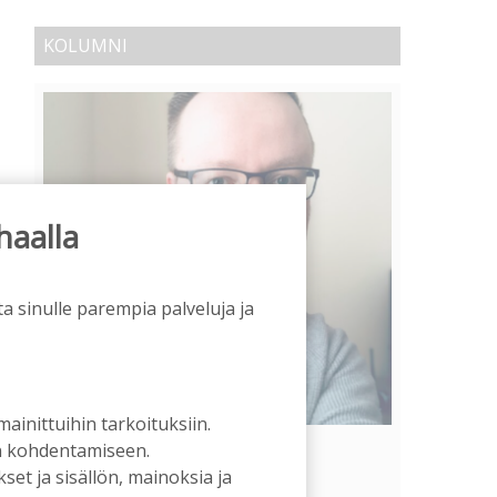
KOLUMNI
haalla
a sinulle parempia palveluja ja
 mainittuihin tarkoituksiin.
Vähempikin riittäisi?
an kohdentamiseen.
et ja sisällön, mainoksia ja
Aku Laatikainen
31.7.2026
09:00