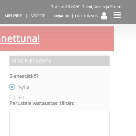
Torstai 6.8.2026 -
Toimi, Keimo ja Sixten
MIELIPIDE
VIDEOT
KIRJAUDU
LUO TUNNUS
annettuna!
VIIKON KYSYMYS
Sienestätkö?
Kyllä
En
Perustele vastaustasi tähän: