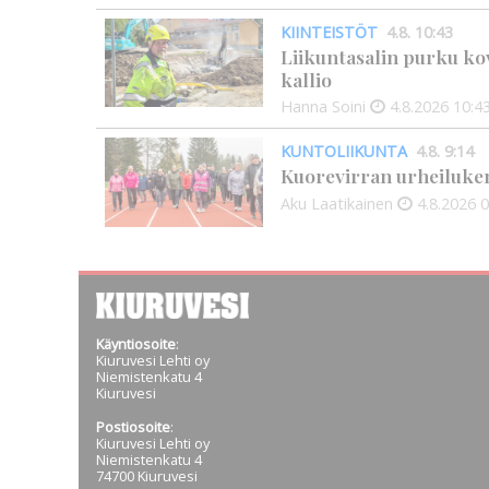
KIINTEISTÖT
4.8. 10:43
Liikuntasalin purku kov
kallio
Hanna Soini
4.8.2026
10:4
KUNTOLIIKUNTA
4.8. 9:14
Kuorevirran urheiluken
Aku Laatikainen
4.8.2026
0
Käyntiosoite
:
Kiuruvesi Lehti oy
Niemistenkatu 4
Kiuruvesi
Postiosoite
:
Kiuruvesi Lehti oy
Niemistenkatu 4
74700 Kiuruvesi