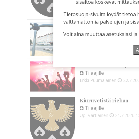
sisältöä koskevat mittaukset
Tietosuoja-sivulta löydät tietoa 
välttämättömiä palvelujen ja sisä
Koulun historia ansait
Tilaajille
Voit aina muuttaa asetuksiasi ja
Vilho Ruotsalainen
28.7.2
Ä
Iskelmäviikon ilo pitää 
Tilaajille
Erkki Puumalainen
22.7.20
Kiuruvetistä riehaa
Tilaajille
Upi Vartiainen
21.7.2026
1