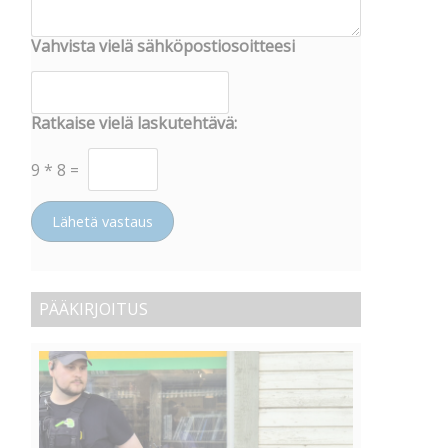
Vahvista vielä sähköpostiosoitteesi
Ratkaise vielä laskutehtävä:
9
*
8
=
Lähetä vastaus
PÄÄKIRJOITUS