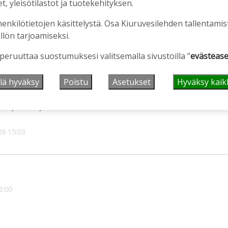
, yleisötilastot ja tuotekehityksen.
henkilötietojen käsittelystä. Osa Kiuruvesilehden tallentamis
llön tarjoamiseksi.
see kunnioituksen
 peruuttaa suostumuksesi valitsemalla sivustoilla ”
evästease
026
13:26
lä hyväksy
Poistu
Asetukset
Hyväksy kaik
laajentaa ja saattaa kestäväksi
26
15:03
2:00