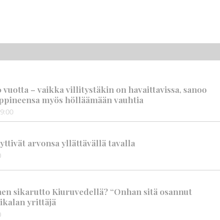
vuotta – vaikka villitystäkin on havaittavissa, sanoo
ppineensa myös hölläämään vauhtia
9:00
tivät arvonsa yllättävällä tavalla
0
nen sikarutto Kiuruvedellä? “Onhan sitä osannut
ikalan yrittäjä
0