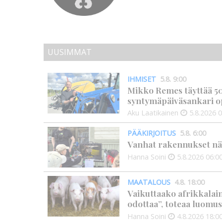
UUSIMMAT
IHMISET
5.8. 9:00
Mikko Remes täyttää 50 
syntymäpäiväsankari o
Aku Laatikainen
5.8.2026
0
PÄÄKIRJOITUS
5.8. 6:00
Vanhat rakennukset näyt
Hanna Soini
5.8.2026
06:0
MAATALOUS
4.8. 18:00
Vaikuttaako afrikkalai
odottaa”, toteaa luomus
Hanna Soini
4.8.2026
18:0