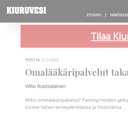
ETUSIVU
NÄKÖISLE
Tilaa Kiu
POSTIA
25.3.2025
Omalääkäripalvelut takai
Vilho Ruotsalainen
Miksi omalääkäripalvelut? Parempi hoidon jatkuv
tuntee hänen terveydentilansa ja historiansa…