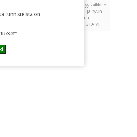
Tämän vuoden marraskuussa ilmestyy kaikkien
aikojen odotetuin ja ennakkotilatuin, ja hyvin
ta tunnisteista on
todennäköisesti myös kaikkien aikojen
myydyimmäksi videopeliksi nouseva GTA VI.
tukset
”.
ki