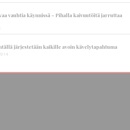
aa vauhtia käynnissä – Pihalla kaivuutöitä jarruttaa
3
tällä järjestetään kaikille avoin kävelytapahtuma
9:14