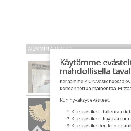
AIEMMIN AIHEESTA
Käytämme evästeitä
Onko Helsinki koko S
mahdollisella taval
Tilaajille
Vilho Ruotsalainen
29.7.2
Keräämme Kiuruvesilehdessä eväst
kohdennettua mainontaa. Mitta
Kun hyväksyt evästeet,
Kunta on asukkaidensa
Tilaajille
Kiuruvesilehti tallentaa tiet
Suvi Louhelainen
29.7.202
Kiuruvesilehti käyttää tun
Kiuruvesilehden kumppanit k