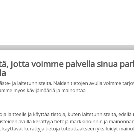
, jotta voimme palvella sinua par
uomi?
la
026
15:40
e- ja laitetunnisteita. Näiden tietojen avulla voimme tarjot
amme myös kävijämääriä ja mainontaa.
 ja kyliensä summa
oja laitteelle ja käyttää tietoja, kuten laitetunnisteita, edellä
6
15:35
nisteiden avulla kerättyjä tietoja markkinoinnin ja mainonn
äyttävät kerättyjä tietoja toteuttaakseen yksilöidyt mainoks