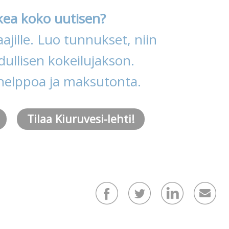
kea koko uutisen?
ajille. Luo tunnukset, niin
ullisen kokeilujakson.
helppoa ja maksutonta.
Tilaa Kiuruvesi-lehti!