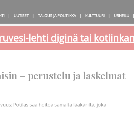
HTI
UUTISET
TALOUS JA POLITIIKKA
KULTTUURI
URHEILU
ruvesi-lehti diginä tai kotiink
sin – perustelu ja laskelmat
uus: Potilas saa hoitoa samalta lääkäriltä, joka