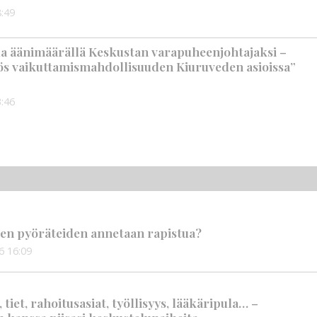
:49
a äänimäärällä Keskustan varapuheenjohtajaksi –
ös vaikuttamismahdollisuuden Kiuruveden asioissa”
:46
en pyöräteiden annetaan rapistua?
6
16:09
iet, rahoitusasiat, työllisyys, lääkäripula… –