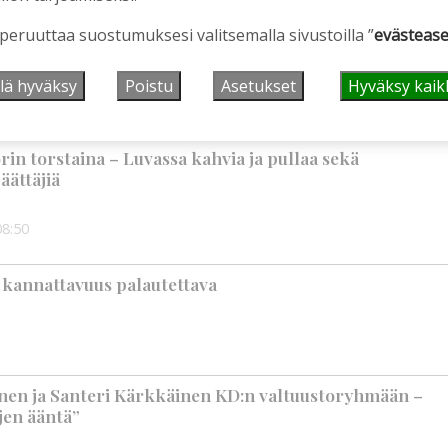
 peruuttaa suostumuksesi valitsemalla sivustoilla ”
evästease
liitikot ovat istuneet valtuuston, hallituksen ja
a – osalla työ on mennyt politiikan edelle
lä hyväksy
Poistu
Asetukset
Hyväksy kaik
10:00
orin torstaina – Luvassa kahvia ja pullaa sekä
äättäjiä
08:50
 kannattavuus palautettava
ainen ja Santeri Kärkkäinen KD:n valtuustoryhmään –
rjen ääntä”