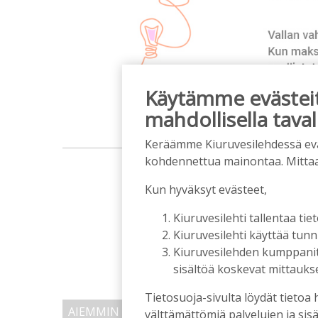
Käytämme evästeitä
mahdollisella taval
Keräämme Kiuruvesilehdessä eväst
m
kohdennettua mainontaa. Mitta
Kun hyväksyt evästeet,
Kiuruvesilehti tallentaa tiet
Kiuruvesilehti käyttää tun
Kiuruvesilehden kumppanit k
sisältöä koskevat mittaukset
Tietosuoja-sivulta löydät tietoa 
AIEMMIN AIHEESTA
välttämättömiä palvelujen ja sisä