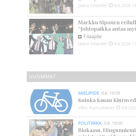
Jaana Selander
8.6.2026
18
Markku Siponen reilull
“Johtopaikka antaa my
Tilaajille
Jaana Selander
8.6.2026
13
UUSIMMAT
MIELIPIDE
6.8. 16:09
Kuinka kauan Kiuruved
Vilho Ruotsalainen
6.8.202
POLITIIKKA
6.8. 16:00
Biokaasu, Hingunniemi, t