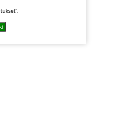
tukset
”.
ki