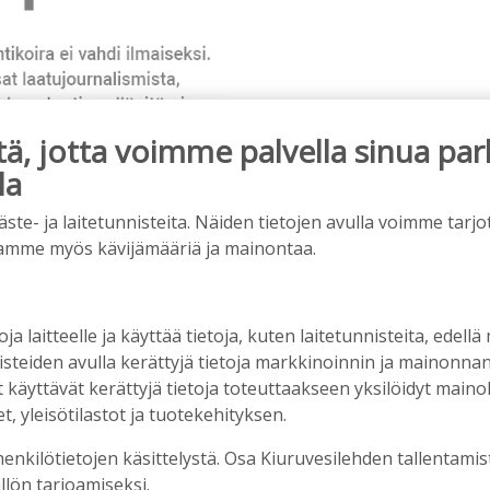
, jotta voimme palvella sinua par
la
e- ja laitetunnisteita. Näiden tietojen avulla voimme tarjot
ainos päättyy
amme myös kävijämääriä ja mainontaa.
oja laitteelle ja käyttää tietoja, kuten laitetunnisteita, edellä
nisteiden avulla kerättyjä tietoja markkinoinnin ja mainonn
äyttävät kerättyjä tietoja toteuttaakseen yksilöidyt mainoks
, yleisötilastot ja tuotekehityksen.
henkilötietojen käsittelystä. Osa Kiuruvesilehden tallentamis
llön tarjoamiseksi.