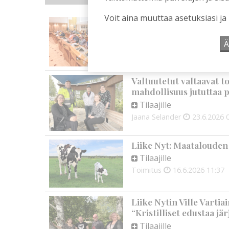
Voit aina muuttaa asetuksiasi ja
Otimme selvää, miten po
lautakuntien kokouksiss
Ä
Tilaajille
Jaana Selander
29.7.2026
Valtuutetut valtaavat t
mahdollisuus jututtaa p
Tilaajille
Jaana Selander
23.6.2026
Liike Nyt: Maatalouden
Tilaajille
Toimitus
16.6.2026
11:37
Liike Nytin Ville Varti
“Kristilliset edustaa jä
Tilaajille