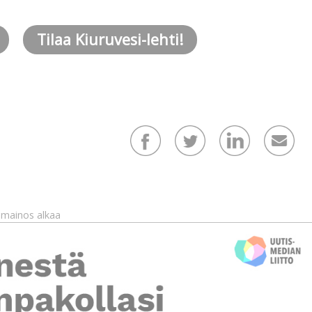
Tilaa Kiuruvesi-lehti!
mainos alkaa