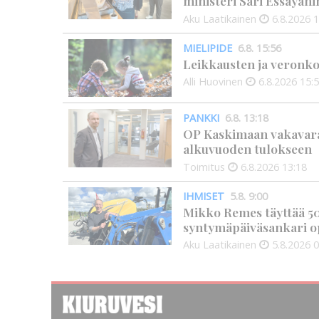
ministeri Sari Essayahi
Aku Laatikainen
6.8.2026
1
MIELIPIDE
6.8. 15:56
Leikkausten ja veronko
Alli Huovinen
6.8.2026
15:
PANKKI
6.8. 13:18
OP Kaskimaan vakavarai
alkuvuoden tulokseen
Toimitus
6.8.2026
13:18
IHMISET
5.8. 9:00
Mikko Remes täyttää 50 
syntymäpäiväsankari o
Aku Laatikainen
5.8.2026
0