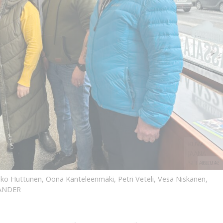
KUVA:
JAANA
SELANDER
KUVA:
o Huttunen, Oona Kanteleenmäki, Petri Veteli, Vesa Niskanen,
LANDER