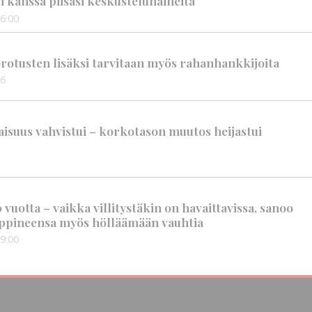
n kanssa piisasi keskustelunaiheita
6:00
rotusten lisäksi tarvitaan myös rahanhankkijoita
56
suus vahvistui – korkotason muutos heijastui
vuotta – vaikka villitystäkin on havaittavissa, sanoo
ppineensa myös hölläämään vauhtia
9:00