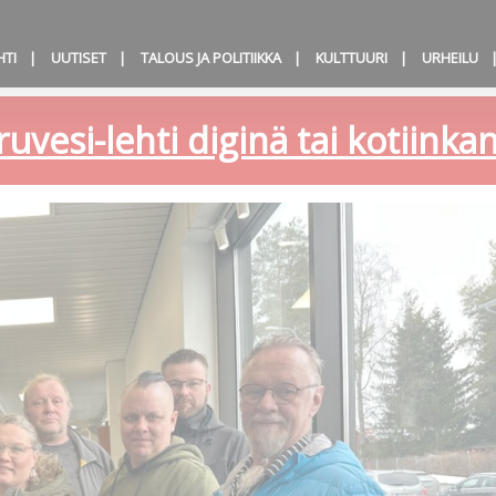
HTI
UUTISET
TALOUS JA POLITIIKKA
KULTTUURI
URHEILU
ruvesi-lehti diginä tai kotiink