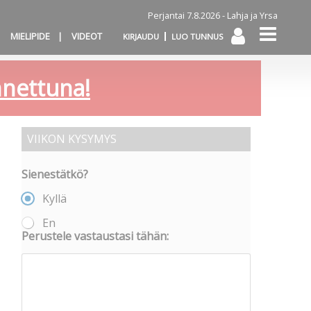
Perjantai 7.8.2026 -
Lahja ja Yrsa
MIELIPIDE
VIDEOT
KIRJAUDU
LUO TUNNUS
annettuna!
VIIKON KYSYMYS
Sienestätkö?
Kyllä
En
Perustele vastaustasi tähän: