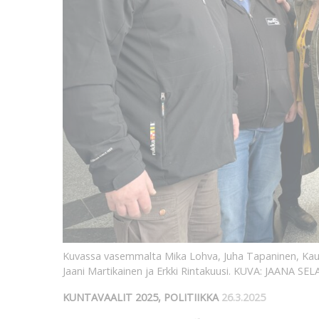
Kuvassa vasemmalta Mika Lohva, Juha Tapaninen, Kauk
Jaani Martikainen ja Erkki Rintakuusi.
KUVA: JAANA SE
KUNTAVAALIT 2025, POLITIIKKA
26.3.2025