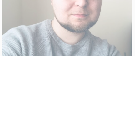
Vähempikin riittäisi?
Aku Laatikainen
31.7.2026
09:00
Tämän vuoden marraskuussa ilmestyy kaikkien aikojen
odotetuin ja ennakkotilatuin, ja hyvin todennäköisesti myös
kaikkien aikojen myydyimmäksi videopeliksi nouseva GTA VI.