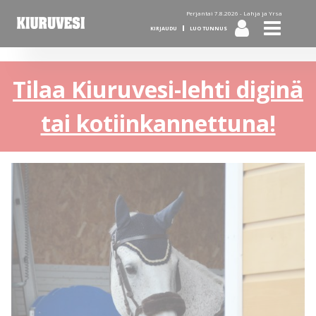
Perjantai 7.8.2026 -
Lahja ja Yrsa
KIRJAUDU
LUO TUNNUS
Tilaa Kiuruvesi-lehti diginä
tai kotiinkannettuna!