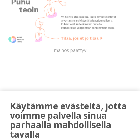
mainos päättyy
Käytämme evästeitä, jotta
voimme palvella sinua
AIEMMIN AIHEESTA
parhaalla mahdollisella
tavalla
Golftapahtuma tuotti jälleen komeasti