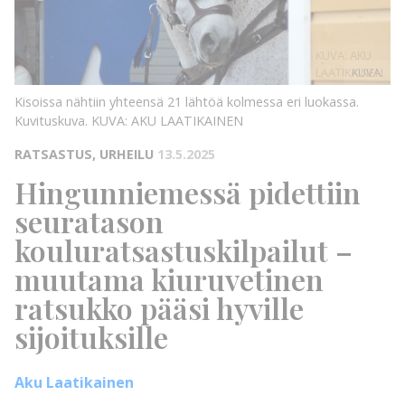
KUVA: AKU
LAATIKAINEN
KUVA:
Kisoissa nähtiin yhteensä 21 lähtöä kolmessa eri luokassa.
Kuvituskuva.
KUVA: AKU LAATIKAINEN
RATSASTUS, URHEILU
13.5.2025
Hingunniemessä pidettiin
seuratason
kouluratsastuskilpailut –
muutama kiuruvetinen
ratsukko pääsi hyville
sijoituksille
Aku Laatikainen