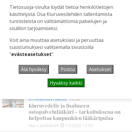
Kiuruveden Urheilijat vahvalla
Tietosuoja-sivulta löydät tietoa henkilötietojen
joukkueella ja mitalitavoittein nuorten
käsittelystä. Osa Kiuruvesilehden tallentamista
yleisurheilun SM-kisoihin
tunnisteista on välttämättömiä palvelujen ja
Tilaajille
sisällön tarjoamiseksi.
Aku Laatikainen
28.7.2026
11:03
Voit aina muuttaa asetuksiasi ja peruuttaa
suostumuksesi valitsemalla sivustoilla
”
evästeasetukset
”.
UUSIMMAT
Älä hyväksy
Poistu
Asetukset
MIELIPIDE
12:26
Terveisiä eduskuntaan
Hyväksy kaikki
Vilho Ruotsalainen
7.8.2026
12:26
HYVINVOINTIALUE
12:00
Kiuruvedelle ja Iisalmeen
ostopalvelulääkäri – tarkoituksena on
helpottaa kaupunkien lääkäripulaa
Aku Laatikainen
7.8.2026
12:00