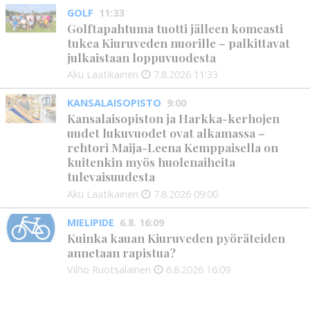
GOLF
11:33
Golftapahtuma tuotti jälleen komeasti
tukea Kiuruveden nuorille – palkittavat
julkaistaan loppuvuodesta
Aku Laatikainen
7.8.2026
11:33
KANSALAISOPISTO
9:00
Kansalaisopiston ja Harkka-kerhojen
uudet lukuvuodet ovat alkamassa –
rehtori Maija-Leena Kemppaisella on
kuitenkin myös huolenaiheita
tulevaisuudesta
Aku Laatikainen
7.8.2026
09:00
MIELIPIDE
6.8. 16:09
Kuinka kauan Kiuruveden pyöräteiden
annetaan rapistua?
Vilho Ruotsalainen
6.8.2026
16:09