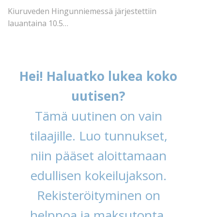
Kiuruveden Hingunniemessä järjestettiin
lauantaina 10.5…
Hei! Haluatko lukea koko
uutisen?
Tämä uutinen on vain
tilaajille. Luo tunnukset,
niin pääset aloittamaan
edullisen kokeilujakson.
Rekisteröityminen on
helppoa ja maksutonta.