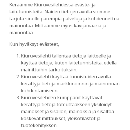
tukea Kiuruveden nuorille – palkittavat
Keräämme Kiuruvesilehdessä eväste- ja
julkaistaan loppuvuodesta
laitetunnisteita. Näiden tietojen avulla voimme
Tilaajille
tarjota sinulle parempia palveluja ja kohdennettua
Aku Laatikainen
7.8.2026
11:33
mainontaa. Mittaamme myös kävijämääriä ja
mainontaa.
Kuorevirran urheilukentällä järjestetään
kaikille avoin kävelytapahtuma
Kun hyväksyt evästeet,
Tilaajille
Aku Laatikainen
4.8.2026
09:14
Kiuruvesilehti tallentaa tietoja laitteelle ja
käyttää tietoja, kuten laitetunnisteita, edellä
KiuPan 11-vuotiaille pojille kultaa Kuopio
mainittuihin tarkoituksiin.
Cupista ylivoimaisen esityksen jälkeen
Kiuruvesilehti käyttää tunnisteiden avulla
Tilaajille
kerättyjä tietoja markkinoinnin ja mainonnan
Aku Laatikainen
3.8.2026
10:55
kohdentamiseen.
Salla Tompuri juoksi tuplakultaan – Silja
Kiuruvesilehden kumppanit käyttävät
Auvinen ja Enni Pennanen heittivät
kerättyjä tietoja toteuttaakseen yksilöidyt
keihään joukkuemestareiksi
mainokset ja sisällön, mainoksia ja sisältöä
Tilaajille
koskevat mittaukset, yleisötilastot ja
Aku Laatikainen
3.8.2026
09:19
tuotekehityksen.