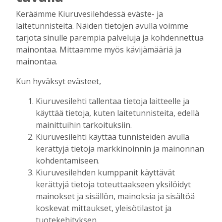
näyttää
Keräämme Kiuruvesilehdessä eväste- ja
Tilaajille
laitetunnisteita. Näiden tietojen avulla voimme
Hanna Soini
31.7.2026
14:51
tarjota sinulle parempia palveluja ja kohdennettua
Kauppojen perustaminen maaseudulle
mainontaa. Mittaamme myös kävijämääriä ja
sallittiin 1860-luvun alussa – vähitellen
mainontaa.
kaupanteko levittäytyi koko Kiuruvedelle
Kun hyväksyt evästeet,
Tilaajille
Jouko Kokkonen
31.7.2026
12:00
Kiuruvesilehti tallentaa tietoja laitteelle ja
käyttää tietoja, kuten laitetunnisteita, edellä
Perinteiset Eloajelut järjestetään ensi
viikolla – luvassa on jälleen monipuolista
mainittuihin tarkoituksiin.
ohjelmaa
Kiuruvesilehti käyttää tunnisteiden avulla
Tilaajille
kerättyjä tietoja markkinoinnin ja mainonnan
Aku Laatikainen
29.7.2026
08:00
kohdentamiseen.
Kiuruvesilehden kumppanit käyttävät
Äiti ja tytär kirjoittavat sodasta ja
kerättyjä tietoja toteuttaakseen yksilöidyt
siirtolaisuudesta – kirjojen päähenkilöt ja
mainokset ja sisällön, mainoksia ja sisältöä
toinen kirjoittaja ovat kotoisin
koskevat mittaukset, yleisötilastot ja
Kiuruveden Ruutanalta
tuotekehityksen.