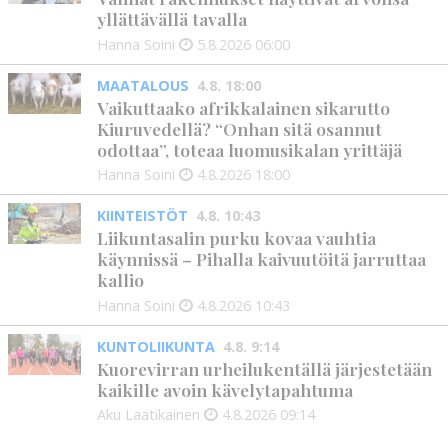
yllättävällä tavalla
Hanna Soini
5.8.2026
06:00
MAATALOUS
4.8. 18:00
Vaikuttaako afrikkalainen sikarutto
Kiuruvedellä? “Onhan sitä osannut
odottaa”, toteaa luomusikalan yrittäjä
Hanna Soini
4.8.2026
18:00
KIINTEISTÖT
4.8. 10:43
Liikuntasalin purku kovaa vauhtia
käynnissä – Pihalla kaivuutöitä jarruttaa
kallio
Hanna Soini
4.8.2026
10:43
KUNTOLIIKUNTA
4.8. 9:14
Kuorevirran urheilukentällä järjestetään
kaikille avoin kävelytapahtuma
Aku Laatikainen
4.8.2026
09:14