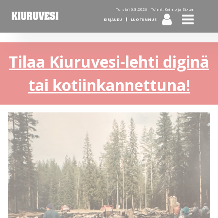
Torstai 6.8.2026 -
Toimi, Keimo ja Sixten
KIRJAUDU
LUO TUNNUS
Tilaa Kiuruvesi-lehti diginä
tai kotiinkannettuna!