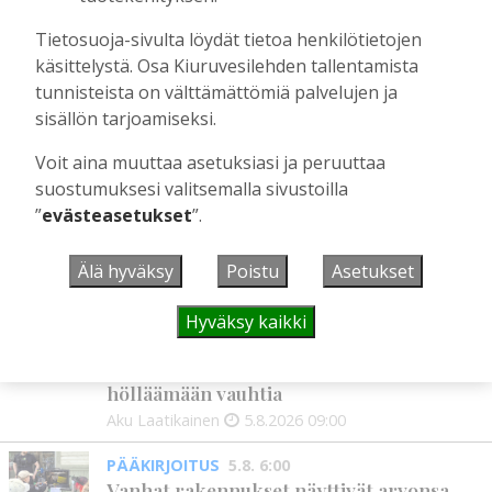
Tilaajille
Aku Laatikainen
22.7.2026
11:00
Tietosuoja-sivulta löydät tietoa henkilötietojen
käsittelystä. Osa Kiuruvesilehden tallentamista
Suuret kuolonvuodet tekivät tuhojaan
Kiuruvedellä 1600-luvun lopulla
tunnisteista on välttämättömiä palvelujen ja
sisällön tarjoamiseksi.
Tilaajille
Sami Tapanainen
22.7.2026
09:00
Voit aina muuttaa asetuksiasi ja peruuttaa
suostumuksesi valitsemalla sivustoilla
”
evästeasetukset
”.
UUSIMMAT
Älä hyväksy
Poistu
Asetukset
IHMISET
5.8. 9:00
Hyväksy kaikki
Mikko Remes täyttää 50 vuotta – vaikka
villitystäkin on havaittavissa, sanoo
syntymäpäiväsankari oppineensa myös
hölläämään vauhtia
Aku Laatikainen
5.8.2026
09:00
PÄÄKIRJOITUS
5.8. 6:00
Vanhat rakennukset näyttivät arvonsa