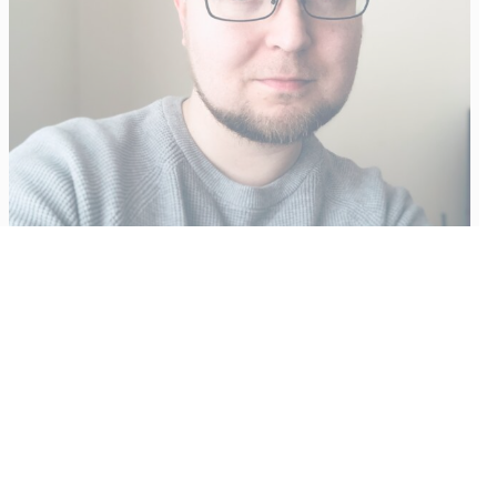
Vähempikin riittäisi?
Aku Laatikainen
31.7.2026
09:00
Tämän vuoden marraskuussa ilmestyy kaikkien aikojen
odotetuin ja ennakkotilatuin, ja hyvin todennäköisesti myös
kaikkien aikojen myydyimmäksi videopeliksi nouseva GTA VI.