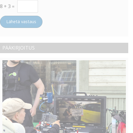
8
+
3
=
Lähetä vastaus
PÄÄKIRJOITUS