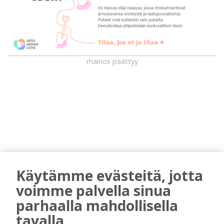
mainos päättyy
AIEMMIN AIHEESTA
Käytämme evästeitä, jotta
voimme palvella sinua
Uuden televisiosarjan kuvauksissa käy
parhaalla mahdollisella
hyörinä – Katso kuvista, miltä
tavalla
kuvauspaikalla Kiuruveden keskustassa