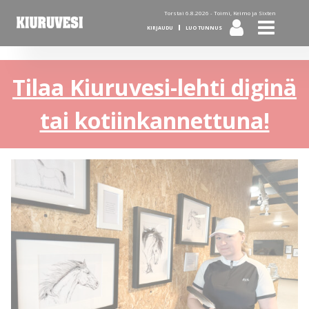
Torstai 6.8.2026 -
Toimi, Keimo ja Sixten
KIRJAUDU
LUO TUNNUS
Tilaa Kiuruvesi-lehti diginä
tai kotiinkannettuna!