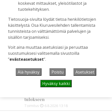
koskevat mittaukset, yleisötilastot ja
toinen kirjoittaja ovat kotoisin
Kiuruveden Ruutanalta
tuotekehityksen.
Tilaajille
Tietosuoja-sivulta löydät tietoa henkilötietojen
Aku Laatikainen
22.7.2026
11:00
käsittelystä. Osa Kiuruvesilehden tallentamista
Suuret kuolonvuodet tekivät tuhojaan
tunnisteista on välttämättömiä palvelujen ja
Kiuruvedellä 1600-luvun lopulla
sisällön tarjoamiseksi.
Tilaajille
Voit aina muuttaa asetuksiasi ja peruuttaa
Sami Tapanainen
22.7.2026
09:00
suostumuksesi valitsemalla sivustoilla
”
evästeasetukset
”.
UUSIMMAT
Älä hyväksy
Poistu
Asetukset
Hyväksy kaikki
PANKKI
13:18
OP Kaskimaan vakavaraisuus vahvistui –
korkotason muutos heijastui alkuvuoden
tulokseen
Toimitus
6.8.2026
13:18