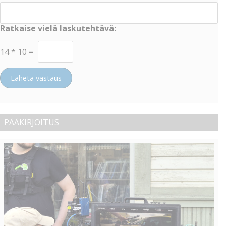
Ratkaise vielä laskutehtävä:
14
*
10
=
Lähetä vastaus
PÄÄKIRJOITUS