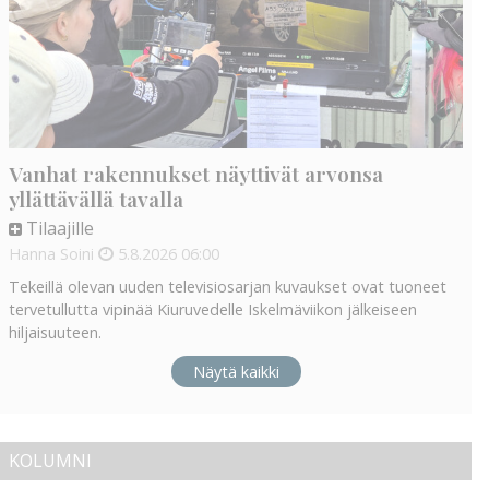
Vanhat rakennukset näyttivät arvonsa
yllättävällä tavalla
Tilaajille
Hanna Soini
5.8.2026
06:00
Tekeillä olevan uuden televisiosarjan kuvaukset ovat tuoneet
tervetullutta vipinää Kiuruvedelle Iskelmäviikon jälkeiseen
hiljaisuuteen.
Näytä kaikki
KOLUMNI