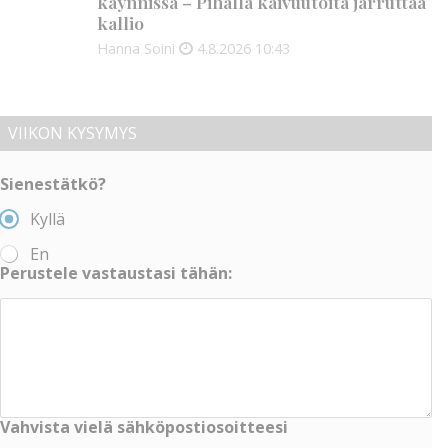
käynnissä – Pihalla kaivuutöitä jarruttaa
kallio
Hanna Soini
4.8.2026
10:43
VIIKON KYSYMYS
Sienestätkö?
Kyllä
En
Perustele vastaustasi tähän:
Vahvista vielä sähköpostiosoitteesi