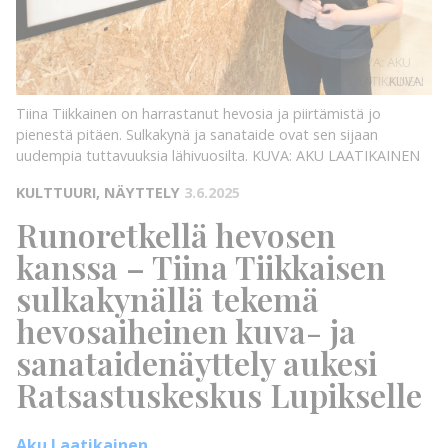
KUVA: AKU
LAATIKAINEN
KUVA:
Tiina Tiikkainen on harrastanut hevosia ja piirtämistä jo
pienestä pitäen. Sulkakynä ja sanataide ovat sen sijaan
uudempia tuttavuuksia lähivuosilta.
KUVA: AKU LAATIKAINEN
KULTTUURI, NÄYTTELY
3.6.2025
Runoretkellä hevosen
kanssa – Tiina Tiikkaisen
sulkakynällä tekemä
hevosaiheinen kuva- ja
sanataidenäyttely aukesi
Ratsastuskeskus Lupikselle
Aku Laatikainen