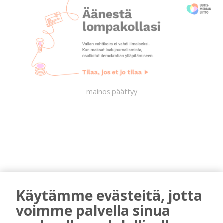
mainos päättyy
Käytämme evästeitä, jotta
AIEMMIN AIHEESTA
voimme palvella sinua