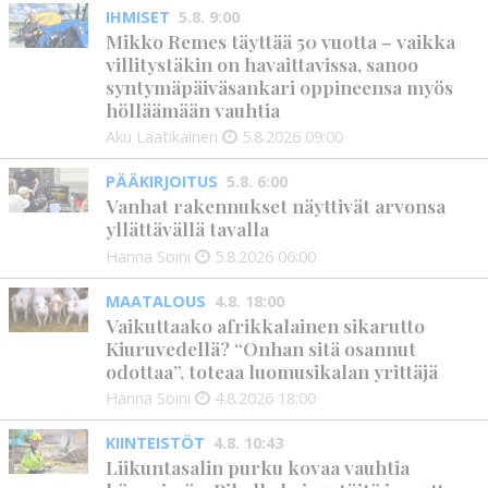
IHMISET
5.8. 9:00
Mikko Remes täyttää 50 vuotta – vaikka
villitystäkin on havaittavissa, sanoo
syntymäpäiväsankari oppineensa myös
hölläämään vauhtia
Aku Laatikainen
5.8.2026
09:00
PÄÄKIRJOITUS
5.8. 6:00
Vanhat rakennukset näyttivät arvonsa
yllättävällä tavalla
Hanna Soini
5.8.2026
06:00
MAATALOUS
4.8. 18:00
Vaikuttaako afrikkalainen sikarutto
Kiuruvedellä? “Onhan sitä osannut
odottaa”, toteaa luomusikalan yrittäjä
Hanna Soini
4.8.2026
18:00
KIINTEISTÖT
4.8. 10:43
Liikuntasalin purku kovaa vauhtia