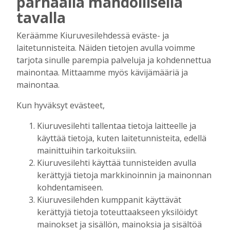
parhaalla mahdollisella
Uuden televisiosarjan kuvauksissa käy
tavalla
hyörinä – Katso kuvista, miltä
kuvauspaikalla Kiuruveden keskustassa
Keräämme Kiuruvesilehdessä eväste- ja
näyttää
laitetunnisteita. Näiden tietojen avulla voimme
Tilaajille
tarjota sinulle parempia palveluja ja kohdennettua
Hanna Soini
31.7.2026
14:51
mainontaa. Mittaamme myös kävijämääriä ja
Kauppojen perustaminen maaseudulle
mainontaa.
sallittiin 1860-luvun alussa – vähitellen
kaupanteko levittäytyi koko Kiuruvedelle
Kun hyväksyt evästeet,
Tilaajille
Kiuruvesilehti tallentaa tietoja laitteelle ja
Jouko Kokkonen
31.7.2026
12:00
käyttää tietoja, kuten laitetunnisteita, edellä
Perinteiset Eloajelut järjestetään ensi
mainittuihin tarkoituksiin.
viikolla – luvassa on jälleen monipuolista
Kiuruvesilehti käyttää tunnisteiden avulla
ohjelmaa
kerättyjä tietoja markkinoinnin ja mainonnan
Tilaajille
kohdentamiseen.
Aku Laatikainen
29.7.2026
08:00
Kiuruvesilehden kumppanit käyttävät
kerättyjä tietoja toteuttaakseen yksilöidyt
Äiti ja tytär kirjoittavat sodasta ja
mainokset ja sisällön, mainoksia ja sisältöä
siirtolaisuudesta – kirjojen päähenkilöt ja