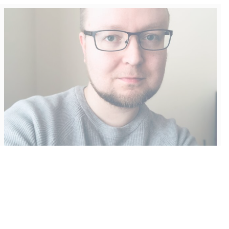
Vähempikin riittäisi?
Aku Laatikainen
31.7.2026
09:00
Tämän vuoden marraskuussa ilmestyy kaikkien aikojen
odotetuin ja ennakkotilatuin, ja hyvin todennäköisesti myös
kaikkien aikojen myydyimmäksi videopeliksi nouseva GTA VI.