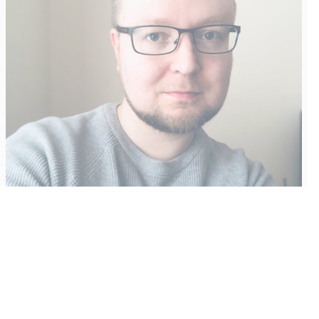
Vähempikin riittäisi?
Aku Laatikainen
31.7.2026
09:00
Tämän vuoden marraskuussa ilmestyy kaikkien aikojen
odotetuin ja ennakkotilatuin, ja hyvin todennäköisesti myös
kaikkien aikojen myydyimmäksi videopeliksi nouseva GTA VI.