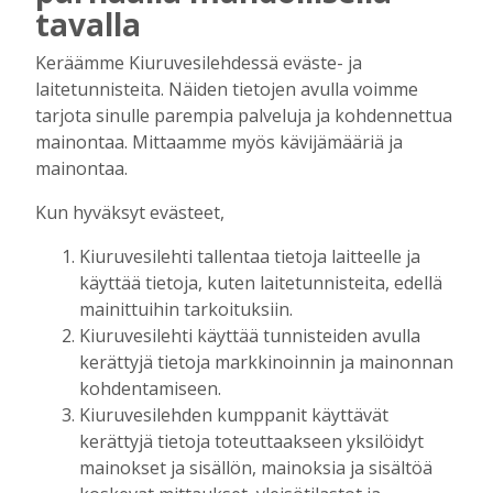
hyörinä – Katso kuvista, miltä
tavalla
kuvauspaikalla Kiuruveden keskustassa
näyttää
Keräämme Kiuruvesilehdessä eväste- ja
Tilaajille
laitetunnisteita. Näiden tietojen avulla voimme
Hanna Soini
31.7.2026
14:51
tarjota sinulle parempia palveluja ja kohdennettua
mainontaa. Mittaamme myös kävijämääriä ja
Kauppojen perustaminen maaseudulle
mainontaa.
sallittiin 1860-luvun alussa – vähitellen
kaupanteko levittäytyi koko Kiuruvedelle
Kun hyväksyt evästeet,
Tilaajille
Jouko Kokkonen
31.7.2026
12:00
Kiuruvesilehti tallentaa tietoja laitteelle ja
käyttää tietoja, kuten laitetunnisteita, edellä
Perinteiset Eloajelut järjestetään ensi
mainittuihin tarkoituksiin.
viikolla – luvassa on jälleen monipuolista
Kiuruvesilehti käyttää tunnisteiden avulla
ohjelmaa
kerättyjä tietoja markkinoinnin ja mainonnan
Tilaajille
kohdentamiseen.
Aku Laatikainen
29.7.2026
08:00
Kiuruvesilehden kumppanit käyttävät
Äiti ja tytär kirjoittavat sodasta ja
kerättyjä tietoja toteuttaakseen yksilöidyt
siirtolaisuudesta – kirjojen päähenkilöt ja
mainokset ja sisällön, mainoksia ja sisältöä
toinen kirjoittaja ovat kotoisin