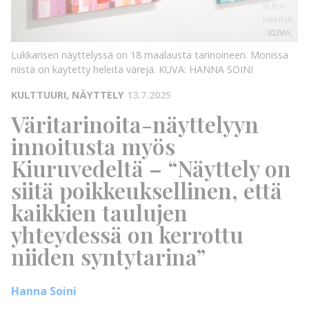
KUVA:
HANNA
SOINI
KUVA:
Lukkarisen näyttelyssä on 18 maalausta tarinoineen. Monissa
niistä on käytetty heleitä värejä.
KUVA: HANNA SOINI
KULTTUURI, NÄYTTELY
13.7.2025
Väritarinoita-näyttelyyn
innoitusta myös
Kiuruvedeltä – “Näyttely on
siitä poikkeuksellinen, että
kaikkien taulujen
yhteydessä on kerrottu
niiden syntytarina”
Hanna Soini