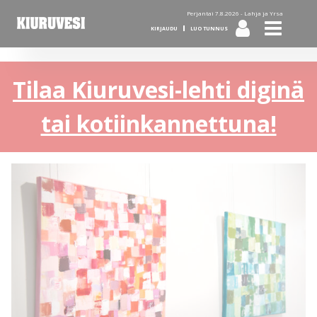
Perjantai 7.8.2026 -
Lahja ja Yrsa
KIRJAUDU
LUO TUNNUS
Tilaa Kiuruvesi-lehti diginä
tai kotiinkannettuna!