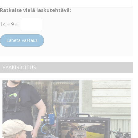
Ratkaise vielä laskutehtävä:
14
+
9
=
Lähetä vastaus
PÄÄKIRJOITUS