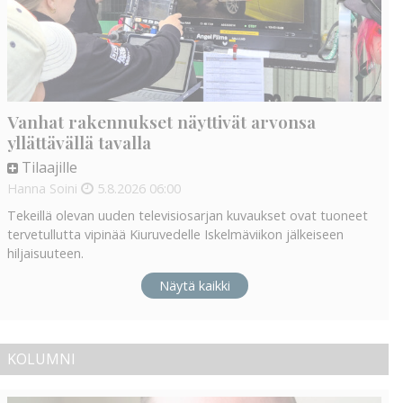
Vanhat rakennukset näyttivät arvonsa
yllättävällä tavalla
Tilaajille
Hanna Soini
5.8.2026
06:00
Tekeillä olevan uuden televisiosarjan kuvaukset ovat tuoneet
tervetullutta vipinää Kiuruvedelle Iskelmäviikon jälkeiseen
hiljaisuuteen.
Näytä kaikki
KOLUMNI