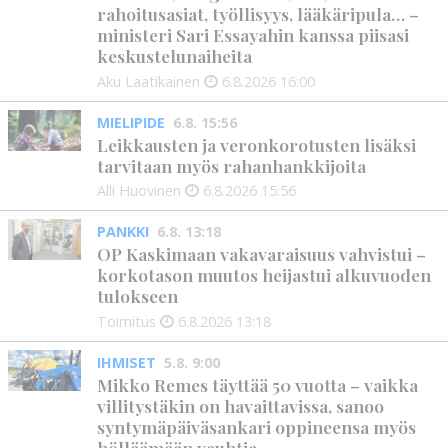
rahoitusasiat, työllisyys, lääkäripula… –
ministeri Sari Essayahin kanssa piisasi
keskustelunaiheita
Aku Laatikainen
6.8.2026
16:00
MIELIPIDE
6.8. 15:56
Leikkausten ja veronkorotusten lisäksi
tarvitaan myös rahanhankkijoita
Alli Huovinen
6.8.2026
15:56
PANKKI
6.8. 13:18
OP Kaskimaan vakavaraisuus vahvistui –
korkotason muutos heijastui alkuvuoden
tulokseen
Toimitus
6.8.2026
13:18
IHMISET
5.8. 9:00
Mikko Remes täyttää 50 vuotta – vaikka
villitystäkin on havaittavissa, sanoo
syntymäpäiväsankari oppineensa myös
hölläämään vauhtia