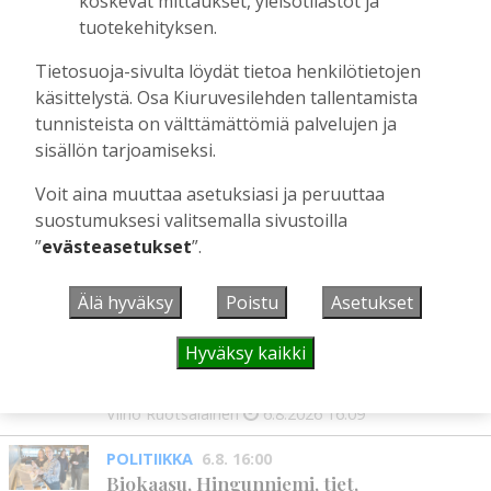
koskevat mittaukset, yleisötilastot ja
Kiuruveden Ruutanalta
tuotekehityksen.
Tilaajille
Aku Laatikainen
22.7.2026
11:00
Tietosuoja-sivulta löydät tietoa henkilötietojen
käsittelystä. Osa Kiuruvesilehden tallentamista
Suuret kuolonvuodet tekivät tuhojaan
tunnisteista on välttämättömiä palvelujen ja
Kiuruvedellä 1600-luvun lopulla
sisällön tarjoamiseksi.
Tilaajille
Sami Tapanainen
22.7.2026
09:00
Voit aina muuttaa asetuksiasi ja peruuttaa
suostumuksesi valitsemalla sivustoilla
”
evästeasetukset
”.
UUSIMMAT
Älä hyväksy
Poistu
Asetukset
MIELIPIDE
6.8. 16:09
Hyväksy kaikki
Kuinka kauan Kiuruveden pyöräteiden
annetaan rapistua?
Vilho Ruotsalainen
6.8.2026
16:09
POLITIIKKA
6.8. 16:00
Biokaasu, Hingunniemi, tiet,