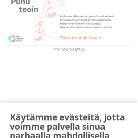
mainos päättyy
Käytämme evästeitä, jotta
AIEMMIN AIHEESTA
voimme palvella sinua
Uuden televisiosarjan kuvauksissa käy
parhaalla mahdollisella