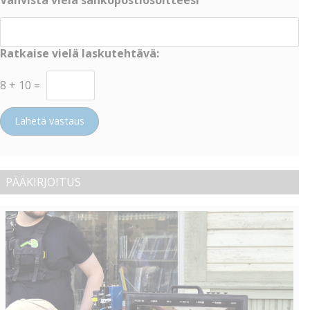
Ratkaise vielä laskutehtävä:
8
+
10
=
Lähetä vastaus
PÄÄKIRJOITUS