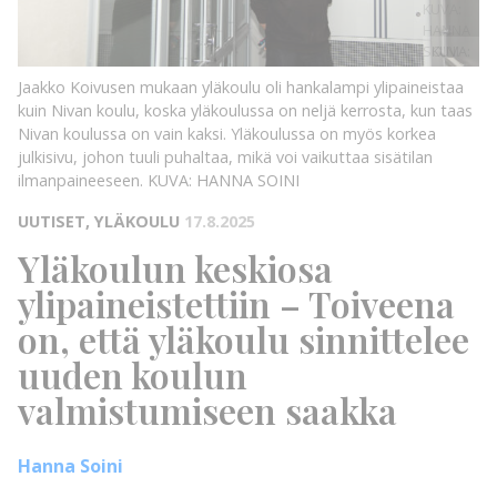
KUVA:
HANNA
SOINI
KUVA:
Jaakko Koivusen mukaan yläkoulu oli hankalampi ylipaineistaa
kuin Nivan koulu, koska yläkoulussa on neljä kerrosta, kun taas
Nivan koulussa on vain kaksi. Yläkoulussa on myös korkea
julkisivu, johon tuuli puhaltaa, mikä voi vaikuttaa sisätilan
ilmanpaineeseen.
KUVA: HANNA SOINI
UUTISET, YLÄKOULU
17.8.2025
Yläkoulun keskiosa
ylipaineistettiin – Toiveena
on, että yläkoulu sinnittelee
uuden koulun
valmistumiseen saakka
Hanna Soini