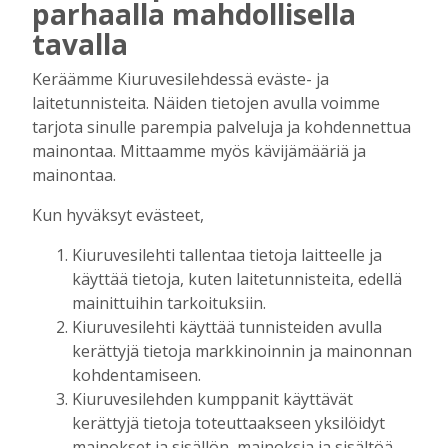
parhaalla mahdollisella
Biokaasu, Hingunniemi, tiet,
rahoitusasiat, työllisyys, lääkäripula… –
tavalla
ministeri Sari Essayahin kanssa piisasi
keskustelunaiheita
Keräämme Kiuruvesilehdessä eväste- ja
Tilaajille
laitetunnisteita. Näiden tietojen avulla voimme
Aku Laatikainen
6.8.2026
16:00
tarjota sinulle parempia palveluja ja kohdennettua
mainontaa. Mittaamme myös kävijämääriä ja
OP Kaskimaan vakavaraisuus vahvistui –
mainontaa.
korkotason muutos heijastui alkuvuoden
tulokseen
Kun hyväksyt evästeet,
Tilaajille
Toimitus
6.8.2026
13:18
Kiuruvesilehti tallentaa tietoja laitteelle ja
käyttää tietoja, kuten laitetunnisteita, edellä
Mikko Remes täyttää 50 vuotta – vaikka
mainittuihin tarkoituksiin.
villitystäkin on havaittavissa, sanoo
Kiuruvesilehti käyttää tunnisteiden avulla
syntymäpäiväsankari oppineensa myös
kerättyjä tietoja markkinoinnin ja mainonnan
hölläämään vauhtia
kohdentamiseen.
Tilaajille
Kiuruvesilehden kumppanit käyttävät
Aku Laatikainen
5.8.2026
09:00
kerättyjä tietoja toteuttaakseen yksilöidyt
Vaikuttaako afrikkalainen sikarutto
mainokset ja sisällön, mainoksia ja sisältöä