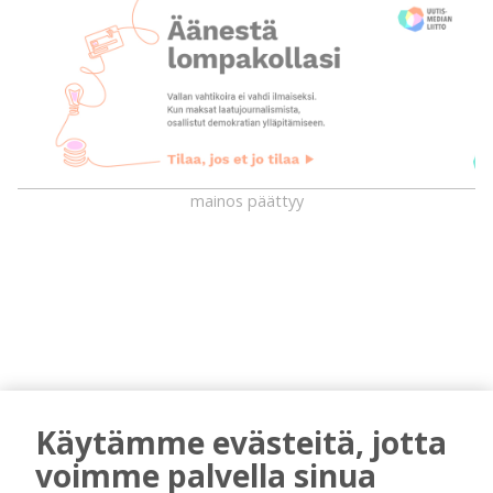
mainos päättyy
Käytämme evästeitä, jotta
AIEMMIN AIHEESTA
voimme palvella sinua