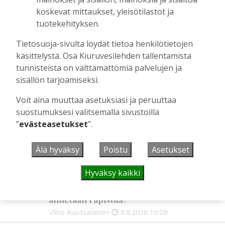
Kiuruvedellä? “Onhan sitä osannut
koskevat mittaukset, yleisötilastot ja
odottaa”, toteaa luomusikalan yrittäjä
tuotekehityksen.
Tilaajille
Hanna Soini
4.8.2026
18:00
Tietosuoja-sivulta löydät tietoa henkilötietojen
käsittelystä. Osa Kiuruvesilehden tallentamista
Liikuntasalin purku kovaa vauhtia
tunnisteista on välttämättömiä palvelujen ja
käynnissä – Pihalla kaivuutöitä jarruttaa
sisällön tarjoamiseksi.
kallio
Tilaajille
Voit aina muuttaa asetuksiasi ja peruuttaa
Hanna Soini
4.8.2026
10:43
suostumuksesi valitsemalla sivustoilla
”
evästeasetukset
”.
Älä hyväksy
Poistu
Asetukset
UUSIMMAT
Hyväksy kaikki
MIELIPIDE
16:09
Kuinka kauan Kiuruveden pyöräteiden
annetaan rapistua?
Vilho Ruotsalainen
6.8.2026
16:09