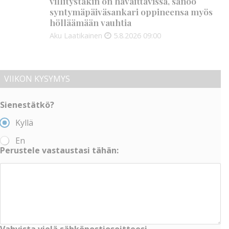
villitystäkin on havaittavissa, sanoo
syntymäpäiväsankari oppineensa myös
hölläämään vauhtia
Aku Laatikainen
5.8.2026
09:00
VIIKON KYSYMYS
Sienestätkö?
Kyllä
En
Perustele vastaustasi tähän:
Vahvista vielä sähköpostiosoitteesi