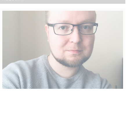
Vähempikin riittäisi?
Aku Laatikainen
31.7.2026
09:00
Tämän vuoden marraskuussa ilmestyy kaikkien aikojen
odotetuin ja ennakkotilatuin, ja hyvin todennäköisesti myös