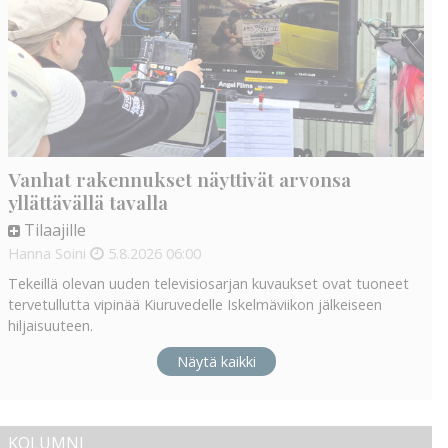
Vanhat rakennukset näyttivät arvonsa
yllättävällä tavalla
Tilaajille
Hanna Soini
5.8.2026
06:00
Tekeillä olevan uuden televisiosarjan kuvaukset ovat tuoneet
tervetullutta vipinää Kiuruvedelle Iskelmäviikon jälkeiseen
hiljaisuuteen.
Näytä kaikki
KOLUMNI