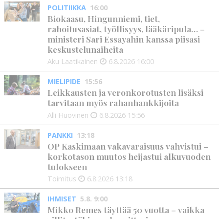
POLITIIKKA
16:00
Biokaasu, Hingunniemi, tiet,
rahoitusasiat, työllisyys, lääkäripula… –
ministeri Sari Essayahin kanssa piisasi
keskustelunaiheita
Aku Laatikainen
6.8.2026
16:00
MIELIPIDE
15:56
Leikkausten ja veronkorotusten lisäksi
tarvitaan myös rahanhankkijoita
Alli Huovinen
6.8.2026
15:56
PANKKI
13:18
OP Kaskimaan vakavaraisuus vahvistui –
korkotason muutos heijastui alkuvuoden
tulokseen
Toimitus
6.8.2026
13:18
IHMISET
5.8. 9:00
Mikko Remes täyttää 50 vuotta – vaikka