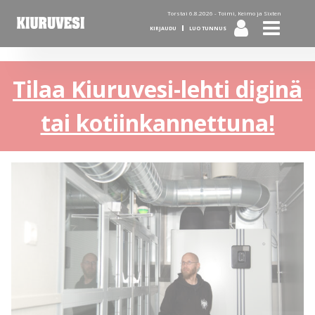
Torstai 6.8.2026 -
Toimi, Keimo ja Sixten
KIRJAUDU
LUO TUNNUS
Tilaa Kiuruvesi-lehti diginä
tai kotiinkannettuna!