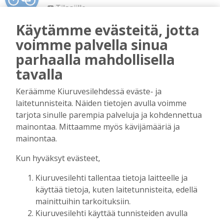
Tilaajille
Vilho Ruotsalainen
6.8.2026
16:09
Käytämme evästeitä, jotta
Leikkausten ja veronkorotusten lisäksi
voimme palvella sinua
tarvitaan myös rahanhankkijoita
parhaalla mahdollisella
Tilaajille
tavalla
Alli Huovinen
6.8.2026
15:56
Keräämme Kiuruvesilehdessä eväste- ja
Onko Helsinki koko Suomi?
laitetunnisteita. Näiden tietojen avulla voimme
Tilaajille
tarjota sinulle parempia palveluja ja kohdennettua
Vilho Ruotsalainen
29.7.2026
15:40
mainontaa. Mittaamme myös kävijämääriä ja
Kunta on asukkaidensa ja kyliensä summa
mainontaa.
Tilaajille
Kun hyväksyt evästeet,
Suvi Louhelainen
29.7.2026
15:35
Kiuruvesilehti tallentaa tietoja laitteelle ja
Koulun historia ansaitsee kunnioituksen
käyttää tietoja, kuten laitetunnisteita, edellä
Tilaajille
mainittuihin tarkoituksiin.
Vilho Ruotsalainen
28.7.2026
13:26
Kiuruvesilehti käyttää tunnisteiden avulla