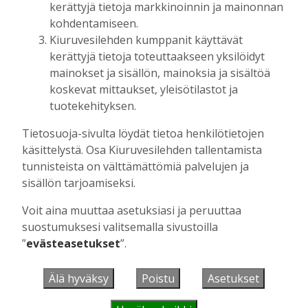
kerättyjä tietoja markkinoinnin ja mainonnan
kohdentamiseen.
Kiuruvesilehden kumppanit käyttävät
UUSIMMAT
kerättyjä tietoja toteuttaakseen yksilöidyt
mainokset ja sisällön, mainoksia ja sisältöä
MIELIPIDE
6.8. 16:09
koskevat mittaukset, yleisötilastot ja
Kuinka kauan Kiuruveden pyöräteiden
tuotekehityksen.
annetaan rapistua?
Vilho Ruotsalainen
6.8.2026
16:09
Tietosuoja-sivulta löydät tietoa henkilötietojen
käsittelystä. Osa Kiuruvesilehden tallentamista
POLITIIKKA
6.8. 16:00
tunnisteista on välttämättömiä palvelujen ja
Biokaasu, Hingunniemi, tiet,
sisällön tarjoamiseksi.
rahoitusasiat, työllisyys, lääkäripula… –
ministeri Sari Essayahin kanssa piisasi
Voit aina muuttaa asetuksiasi ja peruuttaa
keskustelunaiheita
suostumuksesi valitsemalla sivustoilla
Aku Laatikainen
6.8.2026
16:00
”
evästeasetukset
”.
MIELIPIDE
6.8. 15:56
Leikkausten ja veronkorotusten lisäksi
Älä hyväksy
Poistu
Asetukset
tarvitaan myös rahanhankkijoita