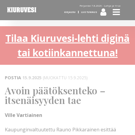
Perjantai 7.8.2026 -
Lahja ja Yrsa
KIRJAUDU
LUO TUNNUS
Tilaa Kiuruvesi-lehti diginä
tai kotiinkannettuna!
POSTIA
15.9.2025
(MUOKATTU 15.9.2025)
Avoin päätöksenteko –
itsenäisyyden tae
Ville Vartiainen
Kaupunginvaltuutettu Rauno Pikkarainen esittää