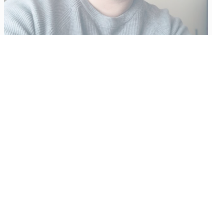
Vähempikin riittäisi?
Aku Laatikainen
31.7.2026
09:00
Tämän vuoden marraskuussa ilmestyy kaikkien aikojen
odotetuin ja ennakkotilatuin, ja hyvin todennäköisesti myös
kaikkien aikojen myydyimmäksi videopeliksi nouseva GTA VI.
Käyntiosoite
:
Kiuruvesi Lehti oy
Niemistenkatu 4
Kiuruvesi
Postiosoite
: