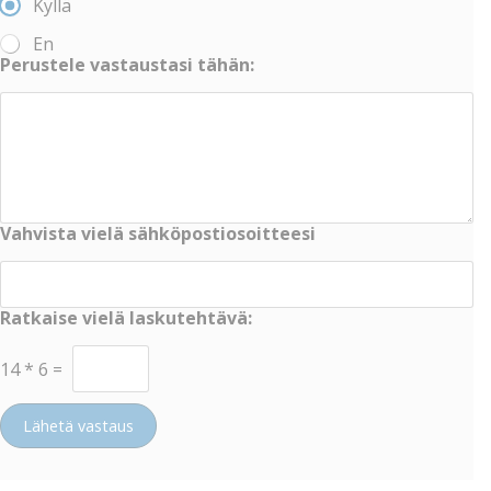
Kyllä
En
Perustele vastaustasi tähän:
Vahvista vielä sähköpostiosoitteesi
Ratkaise vielä laskutehtävä:
14
*
6
=
Lähetä vastaus