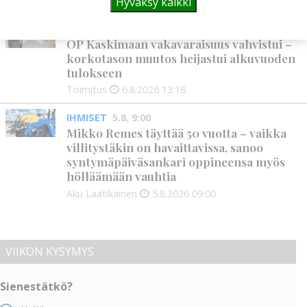
Alli Huovinen
6.8.2026
15:56
Hyväksy kaikki
PANKKI
6.8. 13:18
OP Kaskimaan vakavaraisuus vahvistui –
korkotason muutos heijastui alkuvuoden
tulokseen
Toimitus
6.8.2026
13:18
IHMISET
5.8. 9:00
Mikko Remes täyttää 50 vuotta – vaikka
villitystäkin on havaittavissa, sanoo
syntymäpäiväsankari oppineensa myös
hölläämään vauhtia
Aku Laatikainen
5.8.2026
09:00
VIIKON KYSYMYS
Sienestätkö?