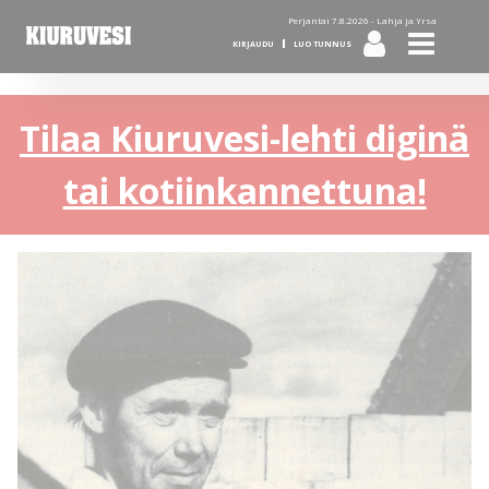
Perjantai 7.8.2026 -
Lahja ja Yrsa
KIRJAUDU
LUO TUNNUS
Tilaa Kiuruvesi-lehti diginä
tai kotiinkannettuna!