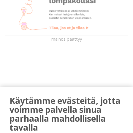
mainos päättyy
Käytämme evästeitä, jotta
AIEMMIN AIHEESTA
voimme palvella sinua
parhaalla mahdollisella
Majasaaren marjamies kävi katsomassa
tavalla
“laitumiensa” tämän kesän tuottoa