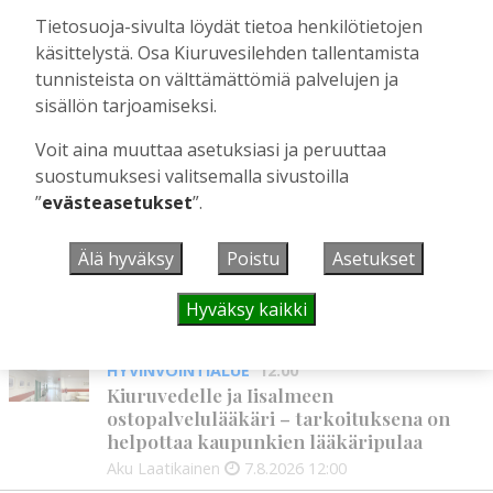
jo noin 50 tammaa – miksi hyvää
Tietosuoja-sivulta löydät tietoa henkilötietojen
siitosoria ei kuitenkaan hyväksytty
käsittelystä. Osa Kiuruvesilehden tallentamista
kantakirjaan?
tunnisteista on välttämättömiä palvelujen ja
Tilaajille
sisällön tarjoamiseksi.
Toimitus
4.7.2026
08:00
Voit aina muuttaa asetuksiasi ja peruuttaa
suostumuksesi valitsemalla sivustoilla
”
evästeasetukset
”.
UUSIMMAT
Älä hyväksy
Poistu
Asetukset
MIELIPIDE
12:26
Terveisiä eduskuntaan
Hyväksy kaikki
Vilho Ruotsalainen
7.8.2026
12:26
HYVINVOINTIALUE
12:00
Kiuruvedelle ja Iisalmeen
ostopalvelulääkäri – tarkoituksena on
helpottaa kaupunkien lääkäripulaa
Aku Laatikainen
7.8.2026
12:00