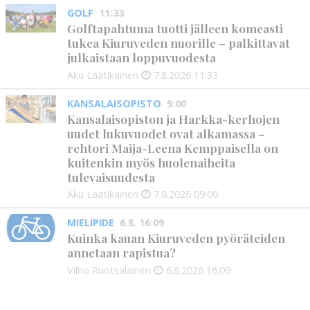
GOLF
11:33
Golftapahtuma tuotti jälleen komeasti
tukea Kiuruveden nuorille – palkittavat
julkaistaan loppuvuodesta
Aku Laatikainen
7.8.2026
11:33
KANSALAISOPISTO
9:00
Kansalaisopiston ja Harkka-kerhojen
uudet lukuvuodet ovat alkamassa –
rehtori Maija-Leena Kemppaisella on
kuitenkin myös huolenaiheita
tulevaisuudesta
Aku Laatikainen
7.8.2026
09:00
MIELIPIDE
6.8. 16:09
Kuinka kauan Kiuruveden pyöräteiden
annetaan rapistua?
Vilho Ruotsalainen
6.8.2026
16:09