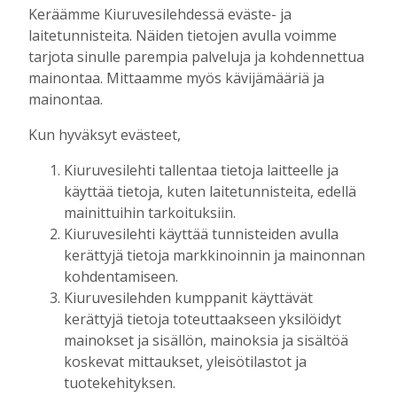
Tilaajille
Keräämme Kiuruvesilehdessä eväste- ja
Hanna Soini
1.8.2026
07:00
laitetunnisteita. Näiden tietojen avulla voimme
tarjota sinulle parempia palveluja ja kohdennettua
Kiuruveden Jänteen 60-vuotisjuhlassa:
mainontaa. Mittaamme myös kävijämääriä ja
Nuorissa ja talkoohenkisessä
mainontaa.
seuratoiminnassa on urheilun tulevaisuus
Tilaajille
Kun hyväksyt evästeet,
Toimitus
24.7.2026
10:00
Kiuruvesilehti tallentaa tietoja laitteelle ja
Raivaajapatsaan kaskisavut ovat kyteneet
käyttää tietoja, kuten laitetunnisteita, edellä
vuosia Antero Ruotsalaisen ajatuksissa
mainittuihin tarkoituksiin.
Tilaajille
Kiuruvesilehti käyttää tunnisteiden avulla
Toimitus
17.7.2026
08:00
kerättyjä tietoja markkinoinnin ja mainonnan
kohdentamiseen.
Uusi kanttori: “Musiikki- ja
kuorotoiminta liittyvät seurakuntatyöhön
Kiuruvesilehden kumppanit käyttävät
– julistukseen”
kerättyjä tietoja toteuttaakseen yksilöidyt
Tilaajille
mainokset ja sisällön, mainoksia ja sisältöä
Toimitus
11.7.2026
12:00
koskevat mittaukset, yleisötilastot ja
tuotekehityksen.
Fehmin juttusilla on käynyt tänä vuonna