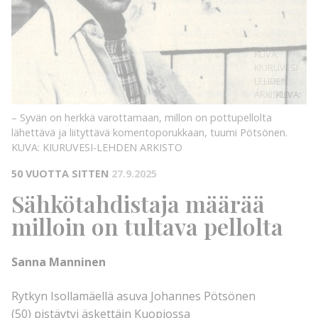
KUVA:
KIURUVESI-
LEHDEN
ARKISTO
KUVA:
– Syvän on herkkä varottamaan, millon on pottupellolta
lähettävä ja liityttävä komentoporukkaan, tuumi Pötsönen.
KUVA: KIURUVESI-LEHDEN ARKISTO
50 VUOTTA SITTEN
27.9.2025
Sähkötahdistaja määrää
milloin on tultava pellolta
Sanna Manninen
Rytkyn Isollamäellä asuva Johannes Pötsönen
(50) pistäytyi äskettäin Kuopiossa