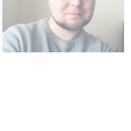
Vähempikin riittäisi?
Aku Laatikainen
31.7.2026
09:00
Tämän vuoden marraskuussa ilmestyy kaikkien aikojen
odotetuin ja ennakkotilatuin, ja hyvin todennäköisesti myös
kaikkien aikojen myydyimmäksi videopeliksi nouseva GTA VI.