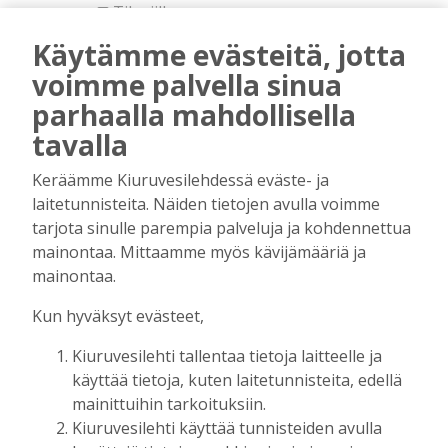
Tilaajille
Pauliina Kuonanoja
3.8.2026
08:00
Käytämme evästeitä, jotta
Yhdessä tekemällä syntyy paras
voimme palvella sinua
tunnelma
parhaalla mahdollisella
Tilaajille
tavalla
Ari Kärkkäinen
20.7.2026
08:00
Keräämme Kiuruvesilehdessä eväste- ja
Kotiseuturakkautta
laitetunnisteita. Näiden tietojen avulla voimme
Tilaajille
tarjota sinulle parempia palveluja ja kohdennettua
mainontaa. Mittaamme myös kävijämääriä ja
Risto Juntunen
13.7.2026
10:42
mainontaa.
Yhteinen sävel kantaa pitkälle
Kun hyväksyt evästeet,
Tilaajille
Juha-Pekka Rusanen
7.7.2026
10:00
Kiuruvesilehti tallentaa tietoja laitteelle ja
käyttää tietoja, kuten laitetunnisteita, edellä
Onko aina pakko olla mielipide?
mainittuihin tarkoituksiin.
Tilaajille
Kiuruvesilehti käyttää tunnisteiden avulla
Heidi Huhtilainen
30.6.2026
11:44