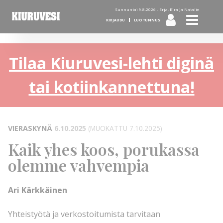
Sunnuntai 9.8.2026 -
Erja, Eira ja Natalie
KIRJAUDU
LUO TUNNUS
Tilaa Kiuruvesi-lehti diginä
tai kotiinkannettuna!
VIERASKYNÄ
6.10.2025
(MUOKATTU 7.10.2025)
Kaik yhes koos, porukassa
olemme vahvempia
Ari Kärkkäinen
Yhteistyötä ja verkostoitumista tarvitaan