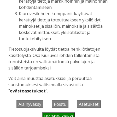
kerättyjä tietoja markkinoinnin ja mainonnan
kohdentamiseen.
Kiuruvesilehden kumppanit käyttävät
UUSIMMAT
kerättyjä tietoja toteuttaakseen yksilöidyt
mainokset ja sisällön, mainoksia ja sisältöä
koskevat mittaukset, yleisötilastot ja
MIELIPIDE
7.8. 12:26
tuotekehityksen.
Terveisiä eduskuntaan
Vilho Ruotsalainen
7.8.2026
12:26
Tietosuoja-sivulta löydät tietoa henkilötietojen
käsittelystä. Osa Kiuruvesilehden tallentamista
HYVINVOINTIALUE
7.8. 12:00
tunnisteista on välttämättömiä palvelujen ja
Kiuruvedelle ja Iisalmeen
ostopalvelulääkäri – tarkoituksena on
sisällön tarjoamiseksi.
helpottaa kaupunkien lääkäripulaa
Voit aina muuttaa asetuksiasi ja peruuttaa
Aku Laatikainen
7.8.2026
12:00
suostumuksesi valitsemalla sivustoilla
”
evästeasetukset
”.
GOLF
7.8. 11:33
Golftapahtuma tuotti jälleen komeasti
tukea Kiuruveden nuorille – palkittavat
Älä hyväksy
Poistu
Asetukset
julkaistaan loppuvuodesta
Aku Laatikainen
7.8.2026
11:33
Hyväksy kaikki