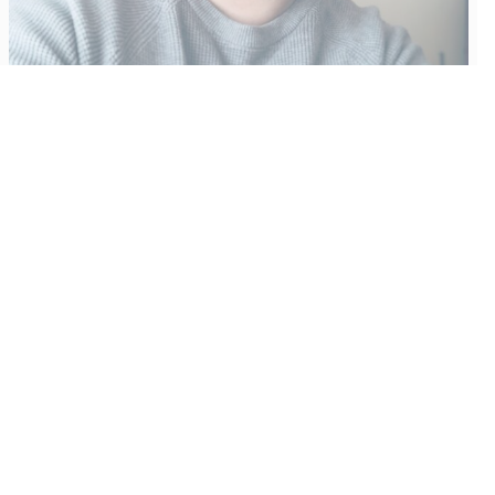
Vähempikin riittäisi?
Aku Laatikainen
31.7.2026
09:00
Tämän vuoden marraskuussa ilmestyy kaikkien aikojen
odotetuin ja ennakkotilatuin, ja hyvin todennäköisesti myös
kaikkien aikojen myydyimmäksi videopeliksi nouseva GTA VI.
Käyntiosoite
:
Kiuruvesi Lehti oy
Niemistenkatu 4
Kiuruvesi
Postiosoite
:
Kiuruvesi Lehti oy