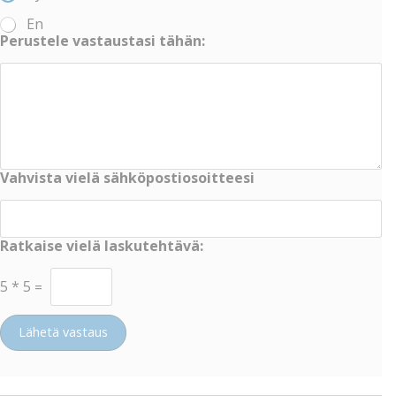
En
Perustele vastaustasi tähän:
Vahvista vielä sähköpostiosoitteesi
Ratkaise vielä laskutehtävä:
5
*
5
=
Lähetä vastaus