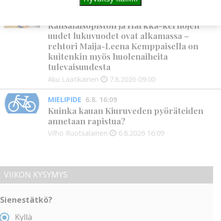
KANSALAISOPISTO
7.8. 9:00
Kansalaisopiston ja Harkka-kerhojen
uudet lukuvuodet ovat alkamassa –
rehtori Maija-Leena Kemppaisella on
kuitenkin myös huolenaiheita
tulevaisuudesta
Aku Laatikainen
7.8.2026
09:00
MIELIPIDE
6.8. 16:09
Kuinka kauan Kiuruveden pyöräteiden
annetaan rapistua?
Vilho Ruotsalainen
6.8.2026
16:09
VIIKON KYSYMYS
Sienestätkö?
Kyllä