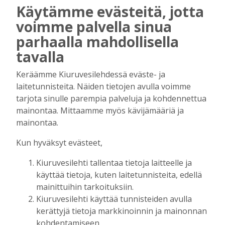
Käytämme evästeitä, jotta
Tilaajille
Hanna Soini
5.8.2026
06:00
voimme palvella sinua
parhaalla mahdollisella
Kiuruvesi liikuttaa ja kasvattaa myös
menestyjiä
tavalla
Tilaajille
Keräämme Kiuruvesilehdessä eväste- ja
Toimitus
29.7.2026
08:00
laitetunnisteita. Näiden tietojen avulla voimme
Rinnakkaiselosta päällekkäiseloon
tarjota sinulle parempia palveluja ja kohdennettua
Tilaajille
mainontaa. Mittaamme myös kävijämääriä ja
Toimitus
21.7.2026
18:00
mainontaa.
Talkoolaiset eivät ole itsestäänselvyys
Kun hyväksyt evästeet,
Tilaajille
Kiuruvesilehti tallentaa tietoja laitteelle ja
Jaana Selander
15.7.2026
08:00
käyttää tietoja, kuten laitetunnisteita, edellä
Miksi yksityisellä on lääkäreitä?
mainittuihin tarkoituksiin.
Tilaajille
Kiuruvesilehti käyttää tunnisteiden avulla
Jaana Selander
8.7.2026
08:00
kerättyjä tietoja markkinoinnin ja mainonnan
kohdentamiseen.