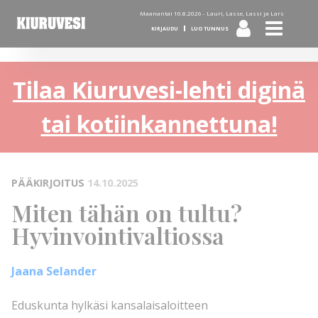
Maanantai 10.8.2026 -
Lauri, Lasse, Lassi ja Lars
KIRJAUDU
LUO TUNNUS
Tilaa Kiuruvesi-lehti diginä
tai kotiinkannettuna!
PÄÄKIRJOITUS
14.10.2025
Miten tähän on tultu?
Hyvinvointivaltiossa
Jaana Selander
Eduskunta hylkäsi kansalaisaloitteen