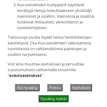
Kiuruvesilehden kumppanit käyttävät
kerättyjä tietoja toteuttaakseen yksilöidyt
UUSIMMAT
mainokset ja sisällön, mainoksia ja sisältöä
koskevat mittaukset, yleisötilastot ja
KULTTUURI
10:46
tuotekehityksen.
Mörkö Majori ja muuta mukavaa –
Eloajeluissa riitti nähtävää ja kuultavaa
Tietosuoja-sivulta löydät tietoa henkilötietojen
vanhan ajan työnäytöksistä ja
käsittelystä. Osa Kiuruvesilehden tallentamista
veteraanitraktoreista Finlandia-hymniin
tunnisteista on välttämättömiä palvelujen ja
Riitta Airaksinen
10.8.2026
10:46
sisällön tarjoamiseksi.
UUTISET
8:09
Voit aina muuttaa asetuksiasi ja peruuttaa
Vakioasiakkaat ovat yrityksen kivijalka –
suostumuksesi valitsemalla sivustoilla
JP-Autohuollossa juhlittiin 20-vuotista
”
evästeasetukset
”.
yrittäjyyttä
Kirsi Haapea
10.8.2026
08:09
Älä hyväksy
Poistu
Asetukset
JALKAPALLO
7:30
KiuPan peleissä verkot tötteröllä
Hyväksy kaikki
Pekka Kattainen
10.8.2026
07:30