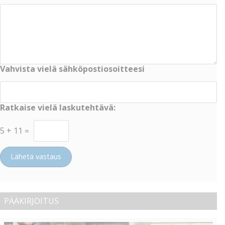
Vahvista vielä sähköpostiosoitteesi
Ratkaise vielä laskutehtävä:
5
+
11
=
Lähetä vastaus
PÄÄKIRJOITUS