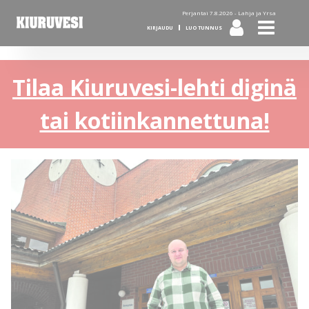
Perjantai 7.8.2026 -
Lahja ja Yrsa
KIRJAUDU
LUO TUNNUS
Tilaa Kiuruvesi-lehti diginä
tai kotiinkannettuna!