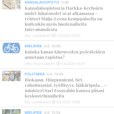
KANSALAISOPISTO
9:00
Kansalaisopiston ja Harkka-kerhojen
uudet lukuvuodet ovat alkamassa –
rehtori Maija-Leena Kemppaisella on
kuitenkin myös huolenaiheita
tulevaisuudesta
Aku Laatikainen
7.8.2026
09:00
MIELIPIDE
6.8. 16:09
Kuinka kauan Kiuruveden pyöräteiden
annetaan rapistua?
Vilho Ruotsalainen
6.8.2026
16:09
POLITIIKKA
6.8. 16:00
Biokaasu, Hingunniemi, tiet,
rahoitusasiat, työllisyys, lääkäripula… –
ministeri Sari Essayahin kanssa piisasi
keskustelunaiheita
Aku Laatikainen
6.8.2026
16:00
MIELIPIDE
6.8. 15:56