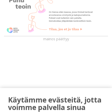
mainos päättyy
AIEMMIN AIHEESTA
Käytämme evästeitä, jotta
voimme palvella sinua
Golftapahtuma tuotti jälleen komeasti