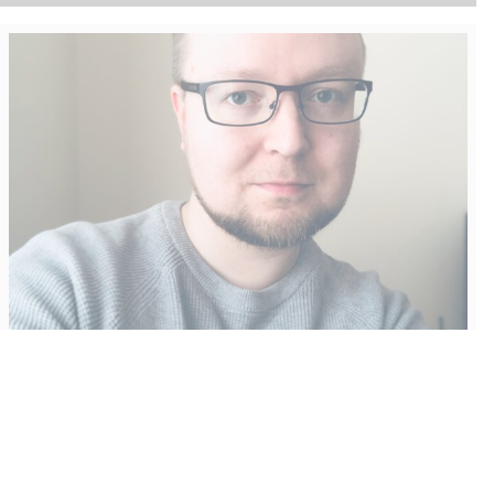
Vähempikin riittäisi?
Aku Laatikainen
31.7.2026
09:00
Tämän vuoden marraskuussa ilmestyy kaikkien aikojen
odotetuin ja ennakkotilatuin, ja hyvin todennäköisesti myös