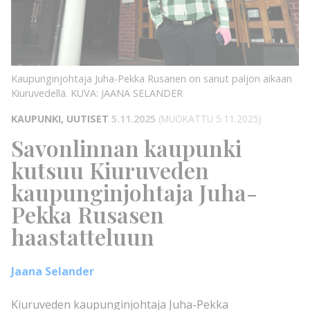
KUVA:
JAANA
SELANDER
KUVA:
Kaupunginjohtaja Juha-Pekka Rusanen on sanut paljon aikaan
Kiuruvedellä.
KUVA: JAANA SELANDER
KAUPUNKI, UUTISET
5.11.2025
(MUOKATTU 5.11.2025)
Savonlinnan kaupunki
kutsuu Kiuruveden
kaupunginjohtaja Juha-
Pekka Rusasen
haastatteluun
Jaana Selander
Kiuruveden kaupunginjohtaja Juha-Pekka