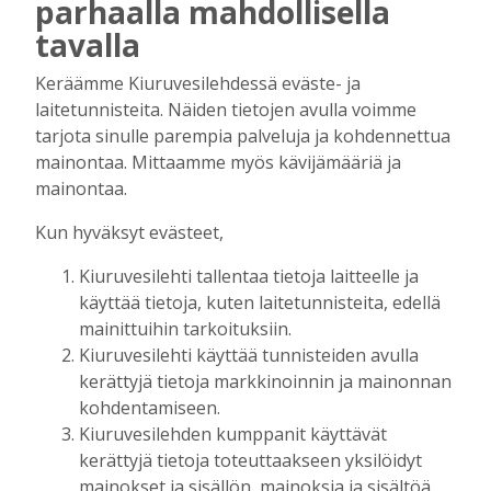
tukea Kiuruveden nuorille – palkittavat
parhaalla mahdollisella
julkaistaan loppuvuodesta
tavalla
Tilaajille
Aku Laatikainen
7.8.2026
11:33
Keräämme Kiuruvesilehdessä eväste- ja
laitetunnisteita. Näiden tietojen avulla voimme
Biokaasu, Hingunniemi, tiet,
tarjota sinulle parempia palveluja ja kohdennettua
rahoitusasiat, työllisyys, lääkäripula… –
mainontaa. Mittaamme myös kävijämääriä ja
ministeri Sari Essayahin kanssa piisasi
mainontaa.
keskustelunaiheita
Tilaajille
Kun hyväksyt evästeet,
Aku Laatikainen
6.8.2026
16:00
Kiuruvesilehti tallentaa tietoja laitteelle ja
OP Kaskimaan vakavaraisuus vahvistui –
käyttää tietoja, kuten laitetunnisteita, edellä
korkotason muutos heijastui alkuvuoden
mainittuihin tarkoituksiin.
tulokseen
Kiuruvesilehti käyttää tunnisteiden avulla
Tilaajille
kerättyjä tietoja markkinoinnin ja mainonnan
Toimitus
6.8.2026
13:18
kohdentamiseen.
Mikko Remes täyttää 50 vuotta – vaikka
Kiuruvesilehden kumppanit käyttävät
villitystäkin on havaittavissa, sanoo
kerättyjä tietoja toteuttaakseen yksilöidyt
syntymäpäiväsankari oppineensa myös
mainokset ja sisällön, mainoksia ja sisältöä