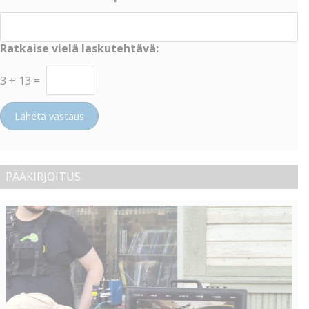
Ratkaise vielä laskutehtävä:
3
+
13
=
Lähetä vastaus
PÄÄKIRJOITUS