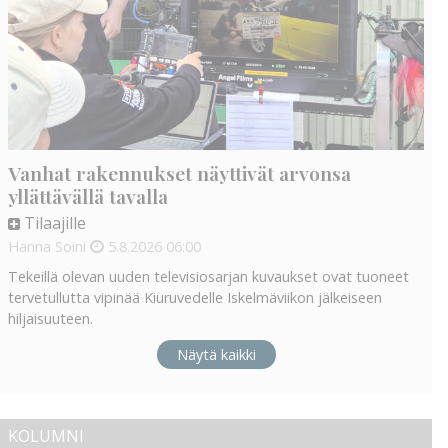
Vanhat rakennukset näyttivät arvonsa
yllättävällä tavalla
Tilaajille
Hanna Soini
5.8.2026
06:00
Tekeillä olevan uuden televisiosarjan kuvaukset ovat tuoneet
tervetullutta vipinää Kiuruvedelle Iskelmäviikon jälkeiseen
hiljaisuuteen.
Näytä kaikki
KOLUMNI