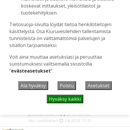
hölläämään vauhtia
koskevat mittaukset, yleisötilastot ja
Tilaajille
tuotekehityksen.
Aku Laatikainen
5.8.2026
09:00
Tietosuoja-sivulta löydät tietoa henkilötietojen
Vaikuttaako afrikkalainen sikarutto
käsittelystä. Osa Kiuruvesilehden tallentamista
Kiuruvedellä? “Onhan sitä osannut
tunnisteista on välttämättömiä palvelujen ja
odottaa”, toteaa luomusikalan yrittäjä
sisällön tarjoamiseksi.
Tilaajille
Hanna Soini
4.8.2026
18:00
Voit aina muuttaa asetuksiasi ja peruuttaa
suostumuksesi valitsemalla sivustoilla
”
evästeasetukset
”.
UUSIMMAT
Älä hyväksy
Poistu
Asetukset
GOLF
11:33
Hyväksy kaikki
Golftapahtuma tuotti jälleen komeasti
tukea Kiuruveden nuorille – palkittavat
julkaistaan loppuvuodesta
Aku Laatikainen
7.8.2026
11:33