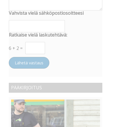
Vahvista vielä sähköpostiosoitteesi
Ratkaise vielä laskutehtävä:
6
+
2
=
Lähetä vastaus
PÄÄKIRJOITUS