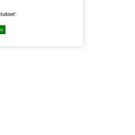
tukset
”.
ki