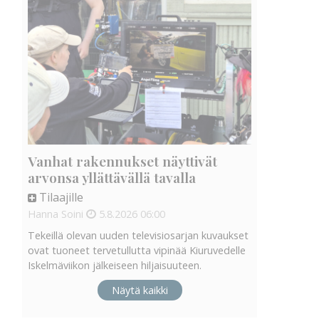
Vanhat rakennukset näyttivät
arvonsa yllättävällä tavalla
Tilaajille
Hanna Soini
5.8.2026
06:00
Tekeillä olevan uuden televisiosarjan kuvaukset
ovat tuoneet tervetullutta vipinää Kiuruvedelle
Iskelmäviikon jälkeiseen hiljaisuuteen.
Näytä kaikki