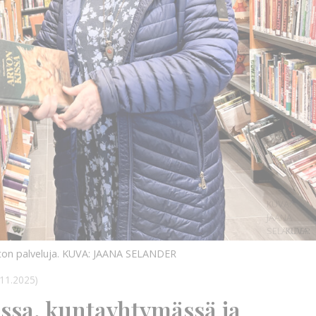
KUVA:
JAANA
SELANDER
KUVA:
ton palveluja.
KUVA: JAANA SELANDER
11.2025)
assa, kuntayhtymässä ja