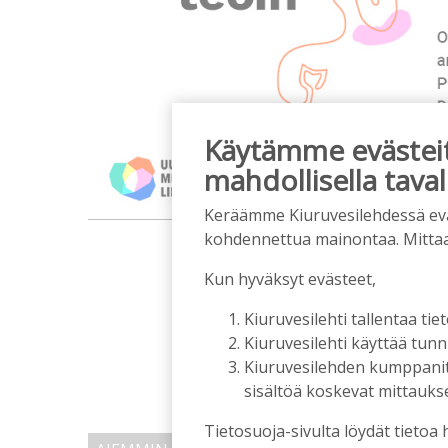
Käytämme evästeitä
mahdollisella taval
Keräämme Kiuruvesilehdessä eväst
m
kohdennettua mainontaa. Mitta
Kun hyväksyt evästeet,
Kiuruvesilehti tallentaa tiet
Kiuruvesilehti käyttää tun
Kiuruvesilehden kumppanit k
sisältöä koskevat mittaukset
Tietosuoja-sivulta löydät tietoa 