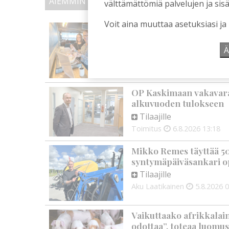
AIEMMIN AIHEESTA
välttämättömiä palvelujen ja sisä
Voit aina muuttaa asetuksiasi ja
Biokaasu, Hingunniemi, t
ministeri Sari Essayahi
Ä
Tilaajille
Aku Laatikainen
6.8.2026
1
OP Kaskimaan vakavarai
alkuvuoden tulokseen
Tilaajille
Toimitus
6.8.2026
13:18
Mikko Remes täyttää 50 
syntymäpäiväsankari o
Tilaajille
Aku Laatikainen
5.8.2026
0
Vaikuttaako afrikkalai
odottaa”, toteaa luomus