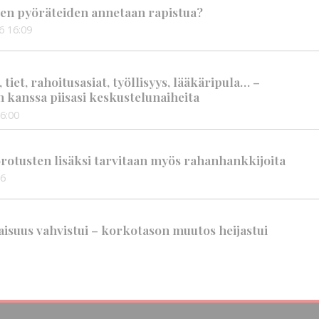
en pyöräteiden annetaan rapistua?
6
16:09
iet, rahoitusasiat, työllisyys, lääkäripula… –
n kanssa piisasi keskustelunaiheita
6:00
rotusten lisäksi tarvitaan myös rahanhankkijoita
56
suus vahvistui – korkotason muutos heijastui