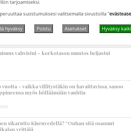
llön tarjoamiseksi.
 peruuttaa suostumuksesi valitsemalla sivustoilla ”
evästease
iet, rahoitusasiat, työllisyys, lääkäripula… –
n kanssa piisasi keskustelunaiheita
lä hyväksy
Poistu
Asetukset
Hyväksy kaik
6:00
suus vahvistui – korkotason muutos heijastui
vuotta – vaikka villitystäkin on havaittavissa, sanoo
ppineensa myös hölläämään vauhtia
9:00
nen sikarutto Kiuruvedellä? “Onhan sitä osannut
ikalan yrittäjä