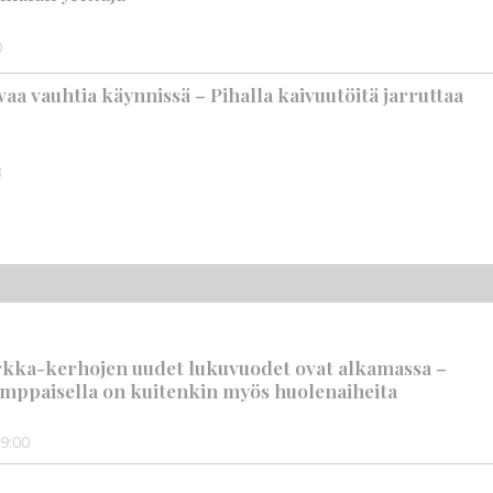
0
aa vauhtia käynnissä – Pihalla kaivuutöitä jarruttaa
3
rkka-kerhojen uudet lukuvuodet ovat alkamassa –
mppaisella on kuitenkin myös huolenaiheita
9:00