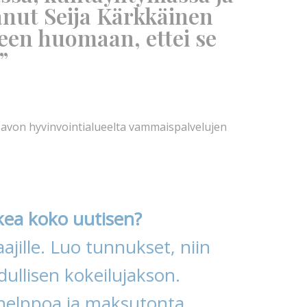
anut Seija Kärkkäinen
keen huomaan, ettei se
”
s-Savon hyvinvointialueelta vammaispalvelujen
kea koko uutisen?
ajille. Luo tunnukset, niin
ullisen kokeilujakson.
helppoa ja maksutonta.