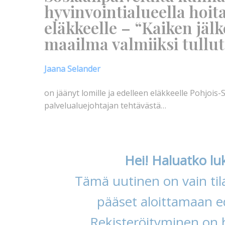
hyvinvointialueella hoit
eläkkeelle – “Kaiken jäl
maailma valmiiksi tullut
Jaana Selander
on jäänyt lomille ja edelleen eläkkeelle Pohjoi
palvelualuejohtajan tehtävästä…
Hei! Haluatko lu
Tämä uutinen on vain tila
pääset aloittamaan ed
Rekisteröityminen on 