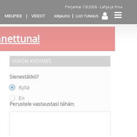
Perjantai 7.8.2026 -
Lahja ja Yrsa
MIELIPIDE
VIDEOT
KIRJAUDU
LUO TUNNUS
annettuna!
VIIKON KYSYMYS
Sienestätkö?
Kyllä
En
Perustele vastaustasi tähän: