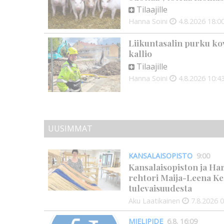
Tilaajille
Hanna Soini
4.8.2026
18:0
Liikuntasalin purku kov
kallio
Tilaajille
Hanna Soini
4.8.2026
10:4
UUSIMMAT
KANSALAISOPISTO
9:00
Kansalaisopiston ja Ha
rehtori Maija-Leena Ke
tulevaisuudesta
Aku Laatikainen
7.8.2026
0
MIELIPIDE
6.8. 16:09