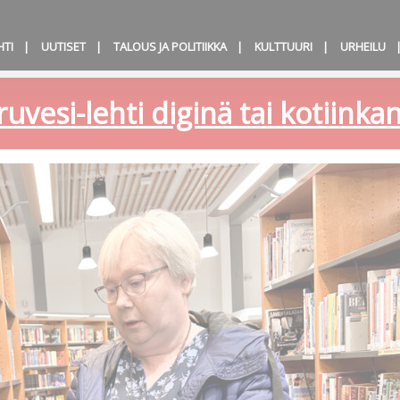
HTI
UUTISET
TALOUS JA POLITIIKKA
KULTTUURI
URHEILU
ruvesi-lehti diginä tai kotiink