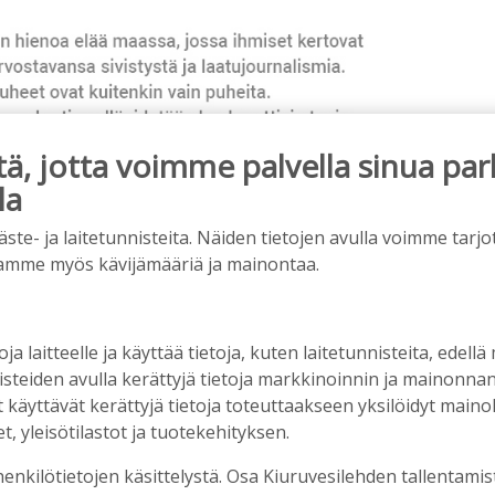
, jotta voimme palvella sinua par
la
e- ja laitetunnisteita. Näiden tietojen avulla voimme tarjot
ainos päättyy
amme myös kävijämääriä ja mainontaa.
oja laitteelle ja käyttää tietoja, kuten laitetunnisteita, edellä
nisteiden avulla kerättyjä tietoja markkinoinnin ja mainonn
äyttävät kerättyjä tietoja toteuttaakseen yksilöidyt mainoks
, yleisötilastot ja tuotekehityksen.
henkilötietojen käsittelystä. Osa Kiuruvesilehden tallentamis