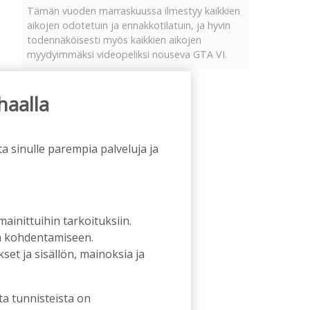
Tämän vuoden marraskuussa ilmestyy kaikkien
aikojen odotetuin ja ennakkotilatuin, ja hyvin
todennäköisesti myös kaikkien aikojen
myydyimmäksi videopeliksi nouseva GTA VI.
haalla
a sinulle parempia palveluja ja
 mainittuihin tarkoituksiin.
an kohdentamiseen.
et ja sisällön, mainoksia ja
ta tunnisteista on