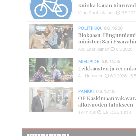
Kuinka kauan Kiuruved
Vilho Ruotsalainen
6.8.202
POLITIIKKA
6.8. 16:00
Biokaasu, Hingunniemi, t
ministeri Sari Essayahi
Aku Laatikainen
6.8.2026
1
MIELIPIDE
6.8. 15:56
Leikkausten ja veronko
Alli Huovinen
6.8.2026
15:
PANKKI
6.8. 13:18
OP Kaskimaan vakavarai
alkuvuoden tulokseen
Toimitus
6.8.2026
13:18