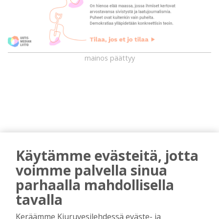
mainos päättyy
Käytämme evästeitä, jotta
AIEMMIN AIHEESTA
voimme palvella sinua
parhaalla mahdollisella
Golftapahtuma tuotti jälleen komeasti
tavalla
tukea Kiuruveden nuorille – palkittavat
julkaistaan loppuvuodesta
Keräämme Kiuruvesilehdessä eväste- ja