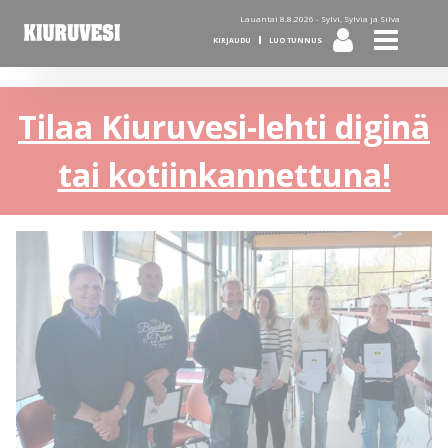
Lauantai 8.8.2026 -
Sylvi, Sylvia ja Silva
KIRJAUDU
LUO TUNNUS
Tilaa Kiuruvesi-lehti diginä
tai kotiinkannettuna!
KUVA: