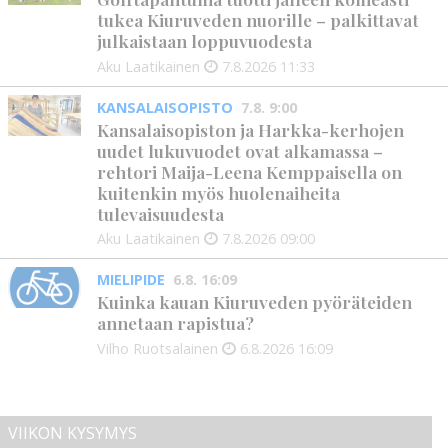
tukea Kiuruveden nuorille – palkittavat
julkaistaan loppuvuodesta
Aku Laatikainen
7.8.2026
11:33
KANSALAISOPISTO
7.8. 9:00
Kansalaisopiston ja Harkka-kerhojen
uudet lukuvuodet ovat alkamassa –
rehtori Maija-Leena Kemppaisella on
kuitenkin myös huolenaiheita
tulevaisuudesta
Aku Laatikainen
7.8.2026
09:00
MIELIPIDE
6.8. 16:09
Kuinka kauan Kiuruveden pyöräteiden
annetaan rapistua?
Vilho Ruotsalainen
6.8.2026
16:09
VIIKON KYSYMYS