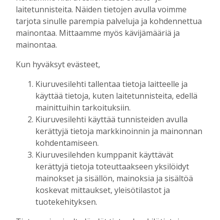
Tilaajille
laitetunnisteita. Näiden tietojen avulla voimme
Aku Laatikainen
7.8.2026
11:33
tarjota sinulle parempia palveluja ja kohdennettua
mainontaa. Mittaamme myös kävijämääriä ja
Kuorevirran urheilukentällä järjestetään
mainontaa.
kaikille avoin kävelytapahtuma
Tilaajille
Kun hyväksyt evästeet,
Aku Laatikainen
4.8.2026
09:14
Kiuruvesilehti tallentaa tietoja laitteelle ja
KiuPan 11-vuotiaille pojille kultaa Kuopio
käyttää tietoja, kuten laitetunnisteita, edellä
Cupista ylivoimaisen esityksen jälkeen
mainittuihin tarkoituksiin.
Tilaajille
Kiuruvesilehti käyttää tunnisteiden avulla
Aku Laatikainen
3.8.2026
10:55
kerättyjä tietoja markkinoinnin ja mainonnan
kohdentamiseen.
Salla Tompuri juoksi tuplakultaan – Silja
Auvinen ja Enni Pennanen heittivät
Kiuruvesilehden kumppanit käyttävät
keihään joukkuemestareiksi
kerättyjä tietoja toteuttaakseen yksilöidyt
Tilaajille
mainokset ja sisällön, mainoksia ja sisältöä
Aku Laatikainen
3.8.2026
09:19
koskevat mittaukset, yleisötilastot ja
tuotekehityksen.
Kiuruveden Urheilijat vahvalla
joukkueella ja mitalitavoittein nuorten