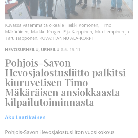
HANNU
ALA-
KORPI
KUVA:
Kuvassa vasemmalta oikealle Heikki Korhonen, Timo
Mäkäräinen, Markku Kröger, Eija Karppinen, Inka Lempinen ja
Taru Happonen.
KUVA: HANNU ALA-KORPI
HEVOSURHEILU, URHEILU
8.5. 15:11
Pohjois-Savon
Hevosjalostusliitto palkitsi
kiuruvetisen Timo
Mäkäräisen ansiokkaasta
kilpailutoiminnasta
Aku Laatikainen
Pohjois-Savon Hevosjalostusliiton vuosikokous