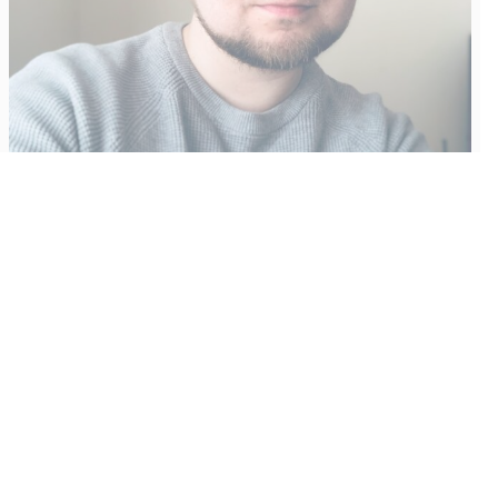
Vähempikin riittäisi?
Aku Laatikainen
31.7.2026
09:00
Tämän vuoden marraskuussa ilmestyy kaikkien aikojen
odotetuin ja ennakkotilatuin, ja hyvin todennäköisesti myös
kaikkien aikojen myydyimmäksi videopeliksi nouseva GTA VI.
Käyntiosoite
:
Kiuruvesi Lehti oy