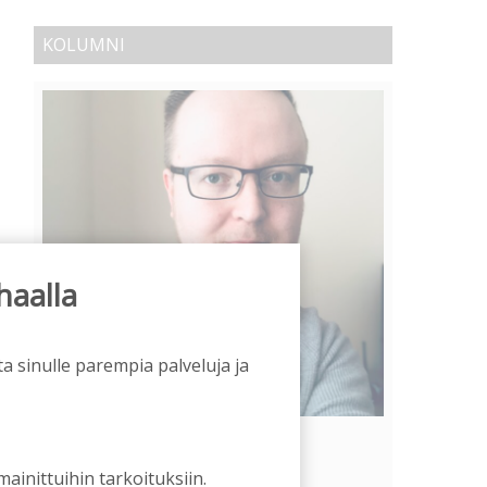
KOLUMNI
haalla
a sinulle parempia palveluja ja
Vähempikin riittäisi?
Aku Laatikainen
31.7.2026
09:00
 mainittuihin tarkoituksiin.