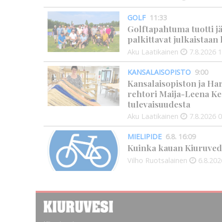
GOLF
11:33
Golftapahtuma tuotti j
palkittavat julkaistaa
Aku Laatikainen
7.8.2026
1
KANSALAISOPISTO
9:00
Kansalaisopiston ja Ha
rehtori Maija-Leena Ke
tulevaisuudesta
Aku Laatikainen
7.8.2026
0
MIELIPIDE
6.8. 16:09
Kuinka kauan Kiuruved
Vilho Ruotsalainen
6.8.202