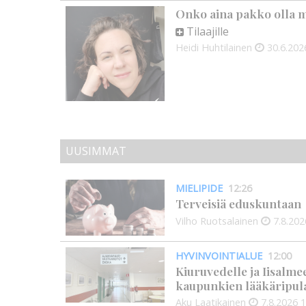
Onko aina pakko olla m
Tilaajille
Heidi Huhtilainen
30.6.202
UUSIMMAT
MIELIPIDE
12:26
Terveisiä eduskuntaan
Vilho Ruotsalainen
7.8.202
HYVINVOINTIALUE
12:00
Kiuruvedelle ja Iisalme
kaupunkien lääkäripul
Aku Laatikainen
7.8.2026
1