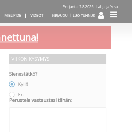
Perjantai 7.8.2026 -
Lahja ja Yrsa
MIELIPIDE
VIDEOT
KIRJAUDU
LUO TUNNUS
annettuna!
VIIKON KYSYMYS
Sienestätkö?
Kyllä
En
Perustele vastaustasi tähän: