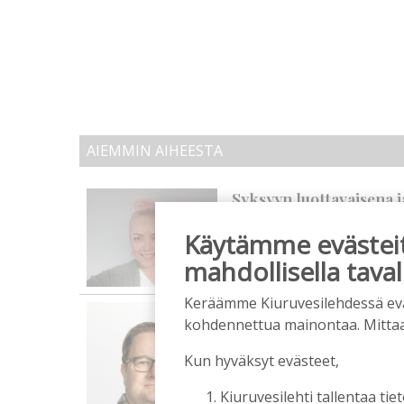
AIEMMIN AIHEESTA
Syksyyn luottavaisena 
yhteisöllisyys kantavat
Käytämme evästeitä
Tilaajille
Pauliina Kuonanoja
3.8.20
mahdollisella taval
Keräämme Kiuruvesilehdessä eväst
Yhdessä tekemällä syn
kohdennettua mainontaa. Mitta
Tilaajille
Ari Kärkkäinen
20.7.2026
0
Kun hyväksyt evästeet,
Kiuruvesilehti tallentaa tiet