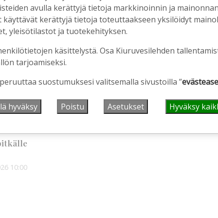
nisteiden avulla kerättyjä tietoja markkinoinnin ja mainonn
äyttävät kerättyjä tietoja toteuttaakseen yksilöidyt mainoks
, yleisötilastot ja tuotekehityksen.
henkilötietojen käsittelystä. Osa Kiuruvesilehden tallentamis
llön tarjoamiseksi.
 peruuttaa suostumuksesi valitsemalla sivustoilla ”
evästease
0:42
lä hyväksy
Poistu
Asetukset
Hyväksy kaik
itkälle
026
10:00