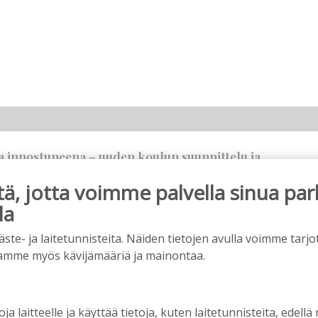
ja innostuneena – uuden koulun suunnittelu ja
 meitä
, jotta voimme palvella sinua par
26
08:00
la
e- ja laitetunnisteita. Näiden tietojen avulla voimme tarjot
tyy paras tunnelma
amme myös kävijämääriä ja mainontaa.
8:00
oja laitteelle ja käyttää tietoja, kuten laitetunnisteita, edellä