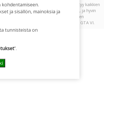
an kohdentamiseen.
Tämän vuoden marraskuussa ilmestyy kaikkien
aikojen odotetuin ja ennakkotilatuin, ja hyvin
et ja sisällön, mainoksia ja
todennäköisesti myös kaikkien aikojen
myydyimmäksi videopeliksi nouseva GTA VI.
ta tunnisteista on
tukset
”.
ki