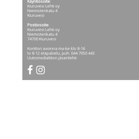
Käyntiosoite
:
Kiuruvesi Lehti oy
Niemistenkatu 4
Kiuruvesi
Postiosoite
:
Kiuruvesi Lehti oy
Niemistenkatu 4
74700 Kiuruvesi
Konttori avoinna ma-ke klo 8-16
to 8-12 etäpalvelu, puh. 044 7050 443
Uutismedialiiton jäsenlehti