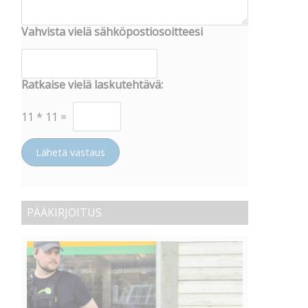
Vahvista vielä sähköpostiosoitteesi
Ratkaise vielä laskutehtävä:
11
*
11
=
Lähetä vastaus
PÄÄKIRJOITUS