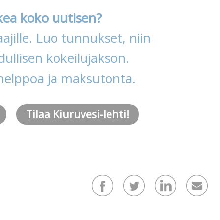
kea koko uutisen?
ajille. Luo tunnukset, niin
ullisen kokeilujakson.
helppoa ja maksutonta.
Tilaa Kiuruvesi-lehti!