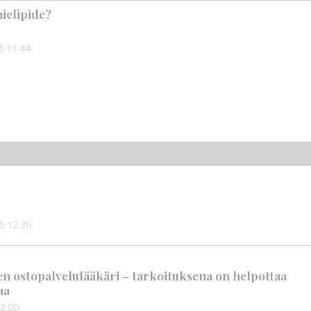
ielipide?
6
11:44
6
12:26
en ostopalvelulääkäri – tarkoituksena on helpottaa
aa
2:00