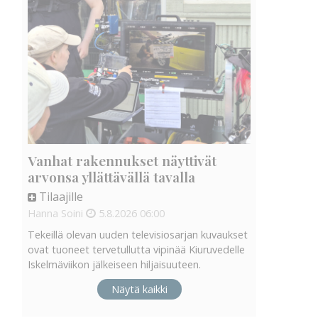
Vanhat rakennukset näyttivät
arvonsa yllättävällä tavalla
Tilaajille
Hanna Soini
5.8.2026
06:00
Tekeillä olevan uuden televisiosarjan kuvaukset
ovat tuoneet tervetullutta vipinää Kiuruvedelle
Iskelmäviikon jälkeiseen hiljaisuuteen.
Näytä kaikki