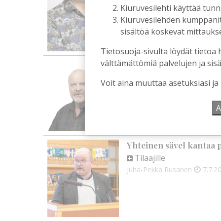
Kiuruvesilehti käyttää tun
Kiuruvesilehden kumppanit k
sisältöä koskevat mittaukset
Tietosuoja-sivulta löydät tietoa 
välttämättömiä palvelujen ja sisä
Kotiseuturakkautta
Tilaajille
Voit aina muuttaa asetuksiasi ja
Risto Juntunen
13.7.2026
1
Ä
Yhteinen sävel kantaa p
Tilaajille
Juha-Pekka Rusanen
7.7.2