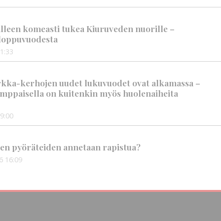
älleen komeasti tukea Kiuruveden nuorille –
n loppuvuodesta
1:33
rkka-kerhojen uudet lukuvuodet ovat alkamassa –
mppaisella on kuitenkin myös huolenaiheita
9:00
en pyöräteiden annetaan rapistua?
6
16:09