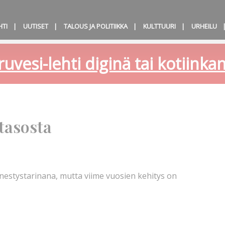
HTI
UUTISET
TALOUS JA POLITIIKKA
KULTTUURI
URHEILU
ruvesi-lehti diginä tai kotiink
tasosta
stystarinana, mutta viime vuosien kehitys on