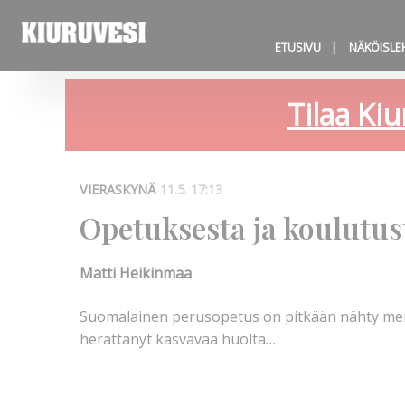
ETUSIVU
NÄKÖISLE
Tilaa Kiu
VIERASKYNÄ
11.5. 17:13
Opetuksesta ja koulutus
Matti Heikinmaa
Suomalainen perusopetus on pitkään nähty mene
herättänyt kasvavaa huolta…