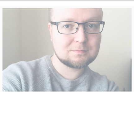
Vähempikin riittäisi?
Aku Laatikainen
31.7.2026
09:00
Tämän vuoden marraskuussa ilmestyy kaikkien aikojen
odotetuin ja ennakkotilatuin, ja hyvin todennäköisesti myös