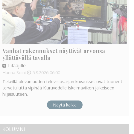
Vanhat rakennukset näyttivät arvonsa
yllättävällä tavalla
Tilaajille
Hanna Soini
5.8.2026
06:00
Tekeillä olevan uuden televisiosarjan kuvaukset ovat tuoneet
tervetullutta vipinää Kiuruvedelle Iskelmäviikon jälkeiseen
hiljaisuuteen.
Näytä kaikki
KOLUMNI