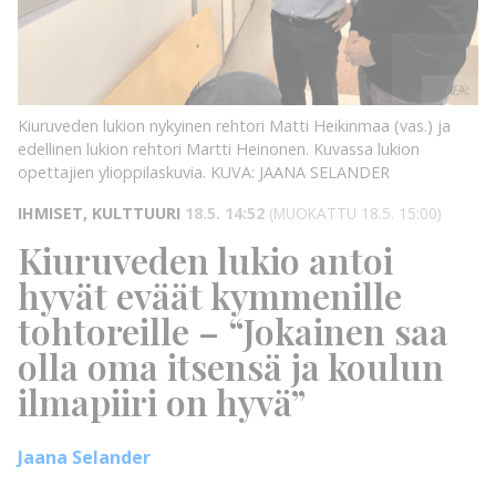
KUVA:
JAANA
SELANDER
KUVA:
Kiuruveden lukion nykyinen rehtori Matti Heikinmaa (vas.) ja
edellinen lukion rehtori Martti Heinonen. Kuvassa lukion
opettajien ylioppilaskuvia.
KUVA: JAANA SELANDER
IHMISET, KULTTUURI
18.5. 14:52
(MUOKATTU 18.5. 15:00)
Kiuruveden lukio antoi
hyvät eväät kymmenille
tohtoreille – “Jokainen saa
olla oma itsensä ja koulun
ilmapiiri on hyvä”
Jaana Selander