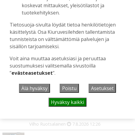
viikolla – luvassa on jälleen monipuolista
koskevat mittaukset, yleisötilastot ja
ohjelmaa
tuotekehityksen.
Tilaajille
Aku Laatikainen
29.7.2026
08:00
Tietosuoja-sivulta löydät tietoa henkilötietojen
käsittelystä. Osa Kiuruvesilehden tallentamista
Äiti ja tytär kirjoittavat sodasta ja
tunnisteista on välttämättömiä palvelujen ja
siirtolaisuudesta – kirjojen päähenkilöt ja
sisällön tarjoamiseksi.
toinen kirjoittaja ovat kotoisin
Kiuruveden Ruutanalta
Voit aina muuttaa asetuksiasi ja peruuttaa
Tilaajille
suostumuksesi valitsemalla sivustoilla
Aku Laatikainen
22.7.2026
11:00
”
evästeasetukset
”.
Älä hyväksy
Poistu
Asetukset
UUSIMMAT
Hyväksy kaikki
MIELIPIDE
7.8. 12:26
Terveisiä eduskuntaan
Vilho Ruotsalainen
7.8.2026
12:26