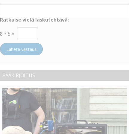
Ratkaise vielä laskutehtävä:
8
*
5
=
Lähetä vastaus
PÄÄKIRJOITUS