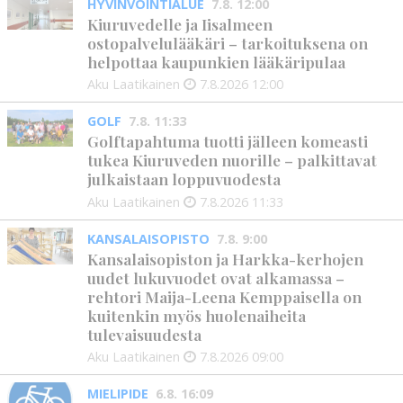
HYVINVOINTIALUE
7.8. 12:00
Kiuruvedelle ja Iisalmeen
ostopalvelulääkäri – tarkoituksena on
helpottaa kaupunkien lääkäripulaa
Aku Laatikainen
7.8.2026
12:00
GOLF
7.8. 11:33
Golftapahtuma tuotti jälleen komeasti
tukea Kiuruveden nuorille – palkittavat
julkaistaan loppuvuodesta
Aku Laatikainen
7.8.2026
11:33
KANSALAISOPISTO
7.8. 9:00
Kansalaisopiston ja Harkka-kerhojen
uudet lukuvuodet ovat alkamassa –
rehtori Maija-Leena Kemppaisella on
kuitenkin myös huolenaiheita
tulevaisuudesta
Aku Laatikainen
7.8.2026
09:00
MIELIPIDE
6.8. 16:09