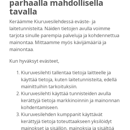
parhaalla mahdollisella
rehtori Maija-Leena Kemppaisella on
tavalla
kuitenkin myös huolenaiheita
tulevaisuudesta
Keräämme Kiuruvesilehdessä eväste- ja
Tilaajille
laitetunnisteita. Näiden tietojen avulla voimme
Aku Laatikainen
7.8.2026
09:00
tarjota sinulle parempia palveluja ja kohdennettua
mainontaa. Mittaamme myös kävijämääriä ja
Uuden televisiosarjan kuvauksissa käy
hyörinä – Katso kuvista, miltä
mainontaa.
kuvauspaikalla Kiuruveden keskustassa
Kun hyväksyt evästeet,
näyttää
Tilaajille
Kiuruvesilehti tallentaa tietoja laitteelle ja
Hanna Soini
31.7.2026
14:51
käyttää tietoja, kuten laitetunnisteita, edellä
mainittuihin tarkoituksiin.
Kauppojen perustaminen maaseudulle
sallittiin 1860-luvun alussa – vähitellen
Kiuruvesilehti käyttää tunnisteiden avulla
kaupanteko levittäytyi koko Kiuruvedelle
kerättyjä tietoja markkinoinnin ja mainonnan
Tilaajille
kohdentamiseen.
Jouko Kokkonen
31.7.2026
12:00
Kiuruvesilehden kumppanit käyttävät
kerättyjä tietoja toteuttaakseen yksilöidyt
Perinteiset Eloajelut järjestetään ensi
mainokset ja sisällön, mainoksia ja sisältöä