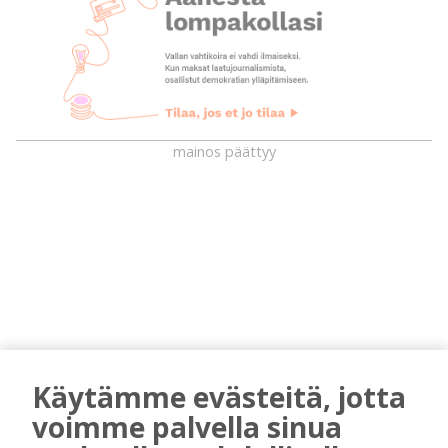
mainos päättyy
AIEMMIN AIHEESTA
Käytämme evästeitä, jotta
voimme palvella sinua
Kansalaisopiston ja Harkka-kerhojen
uudet lukuvuodet ovat alkamassa –