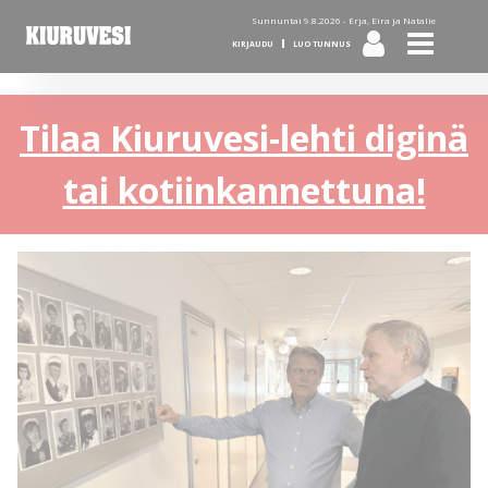
Sunnuntai 9.8.2026 -
Erja, Eira ja Natalie
KIRJAUDU
LUO TUNNUS
Tilaa Kiuruvesi-lehti diginä
tai kotiinkannettuna!