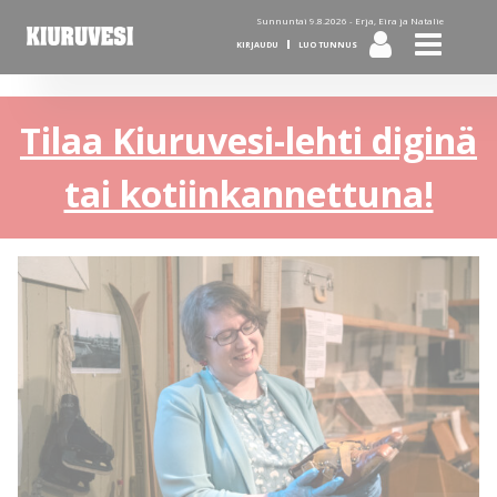
Sunnuntai 9.8.2026 -
Erja, Eira ja Natalie
KIRJAUDU
LUO TUNNUS
Tilaa Kiuruvesi-lehti diginä
tai kotiinkannettuna!