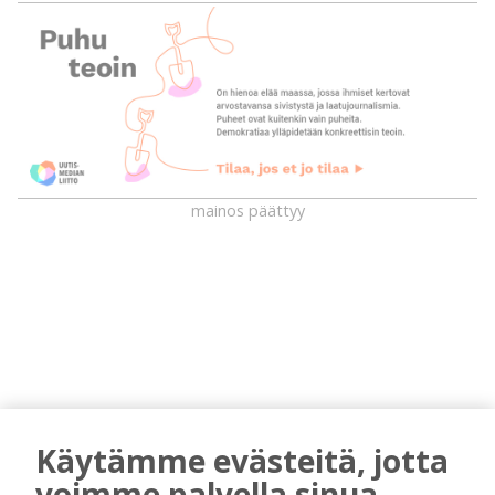
mainos päättyy
Käytämme evästeitä, jotta
AIEMMIN AIHEESTA
voimme palvella sinua