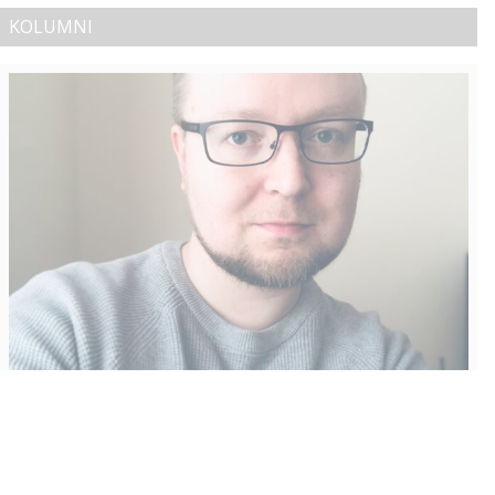
KOLUMNI
Vähempikin riittäisi?
Aku Laatikainen
31.7.2026
09:00
Tämän vuoden marraskuussa ilmestyy kaikkien aikojen