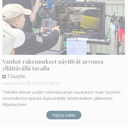
Vanhat rakennukset näyttivät arvonsa
yllättävällä tavalla
Tilaajille
Hanna Soini
5.8.2026
06:00
Tekeillä olevan uuden televisiosarjan kuvaukset ovat tuoneet
tervetullutta vipinää Kiuruvedelle Iskelmäviikon jälkeiseen
hiljaisuuteen.
Näytä kaikki