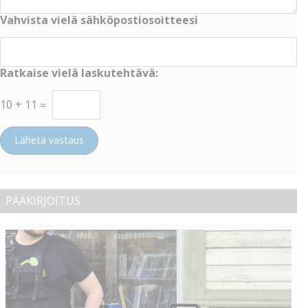
Vahvista vielä sähköpostiosoitteesi
Ratkaise vielä laskutehtävä:
10
+
11
=
Lähetä vastaus
PÄÄKIRJOITUS