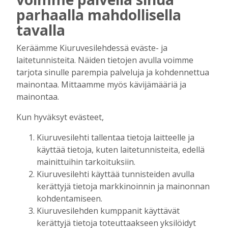
Kansalaisopiston ja Harkka-kerhojen
parhaalla mahdollisella
uudet lukuvuodet ovat alkamassa –
tavalla
rehtori Maija-Leena Kemppaisella on
kuitenkin myös huolenaiheita
Keräämme Kiuruvesilehdessä eväste- ja
tulevaisuudesta
laitetunnisteita. Näiden tietojen avulla voimme
Tilaajille
tarjota sinulle parempia palveluja ja kohdennettua
Aku Laatikainen
7.8.2026
09:00
mainontaa. Mittaamme myös kävijämääriä ja
Uuden televisiosarjan kuvauksissa käy
mainontaa.
hyörinä – Katso kuvista, miltä
kuvauspaikalla Kiuruveden keskustassa
Kun hyväksyt evästeet,
näyttää
Kiuruvesilehti tallentaa tietoja laitteelle ja
Tilaajille
käyttää tietoja, kuten laitetunnisteita, edellä
Hanna Soini
31.7.2026
14:51
mainittuihin tarkoituksiin.
Kauppojen perustaminen maaseudulle
Kiuruvesilehti käyttää tunnisteiden avulla
sallittiin 1860-luvun alussa – vähitellen
kerättyjä tietoja markkinoinnin ja mainonnan
kaupanteko levittäytyi koko Kiuruvedelle
kohdentamiseen.
Tilaajille
Kiuruvesilehden kumppanit käyttävät
Jouko Kokkonen
31.7.2026
12:00
kerättyjä tietoja toteuttaakseen yksilöidyt