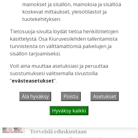
mainokset ja sisällön, mainoksia ja sisältöä
Perinteiset Eloajelut järjestetään ensi
koskevat mittaukset, yleisötilastot ja
viikolla – luvassa on jälleen monipuolista
tuotekehityksen.
ohjelmaa
Tilaajille
Tietosuoja-sivulta löydät tietoa henkilötietojen
Aku Laatikainen
29.7.2026
08:00
käsittelystä. Osa Kiuruvesilehden tallentamista
tunnisteista on välttämättömiä palvelujen ja
Äiti ja tytär kirjoittavat sodasta ja
siirtolaisuudesta – kirjojen päähenkilöt ja
sisällön tarjoamiseksi.
toinen kirjoittaja ovat kotoisin
Voit aina muuttaa asetuksiasi ja peruuttaa
Kiuruveden Ruutanalta
suostumuksesi valitsemalla sivustoilla
Tilaajille
”
evästeasetukset
”.
Aku Laatikainen
22.7.2026
11:00
Älä hyväksy
Poistu
Asetukset
UUSIMMAT
Hyväksy kaikki
MIELIPIDE
7.8. 12:26
Terveisiä eduskuntaan