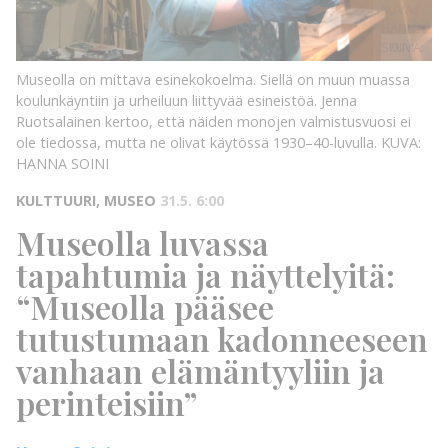
KUVA:
HANNA
SOINI
KUVA:
Museolla on mittava esinekokoelma. Siellä on muun muassa
koulunkäyntiin ja urheiluun liittyvää esineistöä. Jenna
Ruotsalainen kertoo, että näiden monojen valmistusvuosi ei
ole tiedossa, mutta ne olivat käytössä 1930–40-luvulla.
KUVA:
HANNA SOINI
KULTTUURI, MUSEO
31.5. 6:00
Museolla luvassa
tapahtumia ja näyttelyitä:
“Museolla pääsee
tutustumaan kadonneeseen
vanhaan elämäntyyliin ja
perinteisiin”