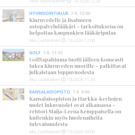
Vilho Ruotsalainen
7.8.2026
12:26
HYVINVOINTIALUE
7.8. 12:00
Kiuruvedelle ja Iisalmeen
ostopalvelulääkäri – tarkoituksena on
helpottaa kaupunkien lääkäripulaa
Aku Laatikainen
7.8.2026
12:00
GOLF
7.8. 11:33
Golftapahtuma tuotti jälleen komeasti
tukea Kiuruveden nuorille – palkittavat
julkaistaan loppuvuodesta
Aku Laatikainen
7.8.2026
11:33
KANSALAISOPISTO
7.8. 9:00
Kansalaisopiston ja Harkka-kerhojen
uudet lukuvuodet ovat alkamassa –
rehtori Maija-Leena Kemppaisella on
kuitenkin myös huolenaiheita
tulevaisuudesta
Aku Laatikainen
7.8.2026
09:00