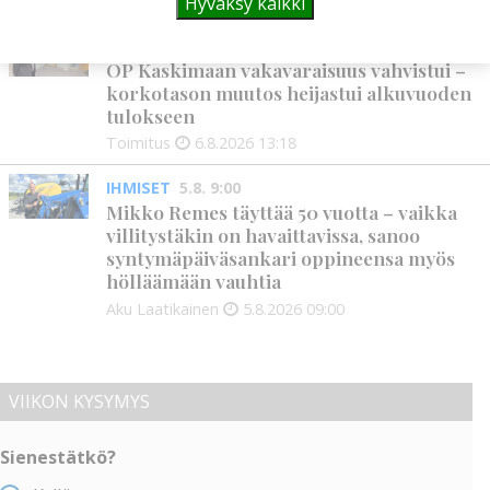
Alli Huovinen
6.8.2026
15:56
Hyväksy kaikki
PANKKI
6.8. 13:18
OP Kaskimaan vakavaraisuus vahvistui –
korkotason muutos heijastui alkuvuoden
tulokseen
Toimitus
6.8.2026
13:18
IHMISET
5.8. 9:00
Mikko Remes täyttää 50 vuotta – vaikka
villitystäkin on havaittavissa, sanoo
syntymäpäiväsankari oppineensa myös
hölläämään vauhtia
Aku Laatikainen
5.8.2026
09:00
VIIKON KYSYMYS
Sienestätkö?