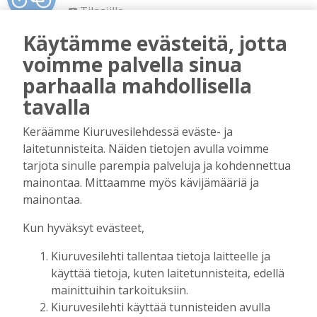
Tilaajille
Vilho Ruotsalainen
6.8.2026
16:09
Käytämme evästeitä, jotta
Leikkausten ja veronkorotusten lisäksi
voimme palvella sinua
tarvitaan myös rahanhankkijoita
parhaalla mahdollisella
Tilaajille
tavalla
Alli Huovinen
6.8.2026
15:56
Keräämme Kiuruvesilehdessä eväste- ja
Onko Helsinki koko Suomi?
laitetunnisteita. Näiden tietojen avulla voimme
Tilaajille
tarjota sinulle parempia palveluja ja kohdennettua
Vilho Ruotsalainen
29.7.2026
15:40
mainontaa. Mittaamme myös kävijämääriä ja
Kunta on asukkaidensa ja kyliensä summa
mainontaa.
Tilaajille
Kun hyväksyt evästeet,
Suvi Louhelainen
29.7.2026
15:35
Kiuruvesilehti tallentaa tietoja laitteelle ja
Koulun historia ansaitsee kunnioituksen
käyttää tietoja, kuten laitetunnisteita, edellä
Tilaajille
mainittuihin tarkoituksiin.
Vilho Ruotsalainen
28.7.2026
13:26
Kiuruvesilehti käyttää tunnisteiden avulla