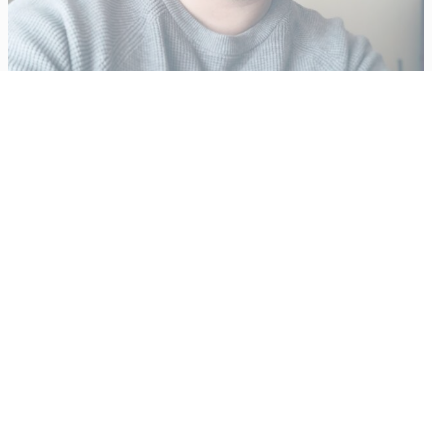
Vähempikin riittäisi?
Aku Laatikainen
31.7.2026
09:00
Tämän vuoden marraskuussa ilmestyy kaikkien aikojen
odotetuin ja ennakkotilatuin, ja hyvin todennäköisesti myös
kaikkien aikojen myydyimmäksi videopeliksi nouseva GTA VI.
Käyntiosoite
:
Kiuruvesi Lehti oy
Niemistenkatu 4
Kiuruvesi
Postiosoite
: