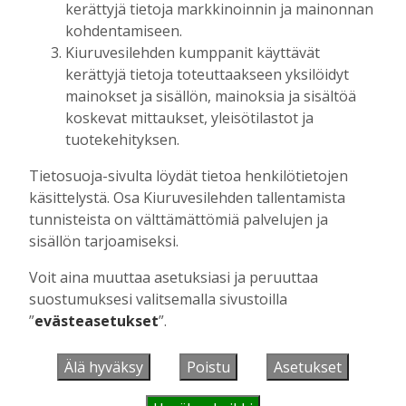
kerättyjä tietoja markkinoinnin ja mainonnan
kohdentamiseen.
Kiuruvesilehden kumppanit käyttävät
UUSIMMAT
kerättyjä tietoja toteuttaakseen yksilöidyt
mainokset ja sisällön, mainoksia ja sisältöä
MIELIPIDE
6.8. 16:09
koskevat mittaukset, yleisötilastot ja
Kuinka kauan Kiuruveden pyöräteiden
tuotekehityksen.
annetaan rapistua?
Vilho Ruotsalainen
6.8.2026
16:09
Tietosuoja-sivulta löydät tietoa henkilötietojen
käsittelystä. Osa Kiuruvesilehden tallentamista
POLITIIKKA
6.8. 16:00
tunnisteista on välttämättömiä palvelujen ja
Biokaasu, Hingunniemi, tiet,
sisällön tarjoamiseksi.
rahoitusasiat, työllisyys, lääkäripula… –
ministeri Sari Essayahin kanssa piisasi
Voit aina muuttaa asetuksiasi ja peruuttaa
keskustelunaiheita
suostumuksesi valitsemalla sivustoilla
Aku Laatikainen
6.8.2026
16:00
”
evästeasetukset
”.
MIELIPIDE
6.8. 15:56
Leikkausten ja veronkorotusten lisäksi
Älä hyväksy
Poistu
Asetukset
tarvitaan myös rahanhankkijoita