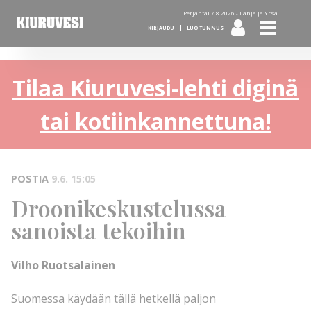
Perjantai 7.8.2026 -
Lahja ja Yrsa
KIRJAUDU
LUO TUNNUS
Tilaa Kiuruvesi-lehti diginä
tai kotiinkannettuna!
POSTIA
9.6. 15:05
Droonikeskustelussa
sanoista tekoihin
Vilho Ruotsalainen
Suomessa käydään tällä hetkellä paljon