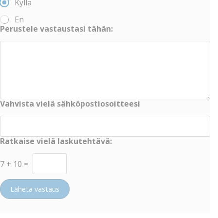
Kyllä
En
Perustele vastaustasi tähän:
Vahvista vielä sähköpostiosoitteesi
Ratkaise vielä laskutehtävä:
7
+
10
=
Lähetä vastaus