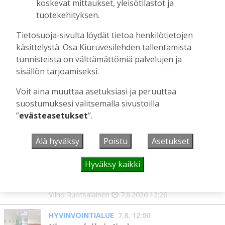
koskevat mittaukset, yleisötilastot ja
Tilaajille
tuotekehityksen.
Aku Laatikainen
29.7.2026
08:00
Tietosuoja-sivulta löydät tietoa henkilötietojen
Äiti ja tytär kirjoittavat sodasta ja
käsittelystä. Osa Kiuruvesilehden tallentamista
siirtolaisuudesta – kirjojen päähenkilöt ja
tunnisteista on välttämättömiä palvelujen ja
toinen kirjoittaja ovat kotoisin
sisällön tarjoamiseksi.
Kiuruveden Ruutanalta
Tilaajille
Voit aina muuttaa asetuksiasi ja peruuttaa
Aku Laatikainen
22.7.2026
11:00
suostumuksesi valitsemalla sivustoilla
”
evästeasetukset
”.
Älä hyväksy
Poistu
Asetukset
UUSIMMAT
Hyväksy kaikki
MIELIPIDE
7.8. 12:26
Terveisiä eduskuntaan
Vilho Ruotsalainen
7.8.2026
12:26
HYVINVOINTIALUE
7.8. 12:00