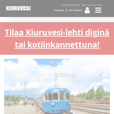
Lauantai 8.8.2026 -
Sylvi, Sylvia ja Silva
KIRJAUDU
LUO TUNNUS
Tilaa Kiuruvesi-lehti diginä
tai kotiinkannettuna!