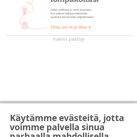
mainos päättyy
AIEMMIN AIHEESTA
Käytämme evästeitä, jotta
Kansalaisopiston ja Harkka-kerhojen
voimme palvella sinua
uudet lukuvuodet ovat alkamassa –
parhaalla mahdollisella
rehtori Maija-Leena Kemppaisella on