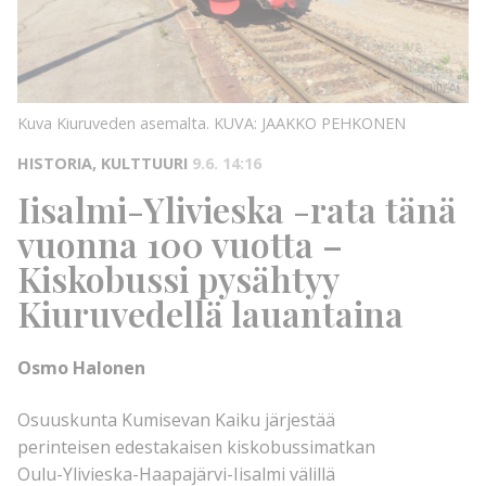
KUVA:
JAAKKO
PEHKONEN
KUVA:
Kuva Kiuruveden asemalta.
KUVA: JAAKKO PEHKONEN
HISTORIA, KULTTUURI
9.6. 14:16
Iisalmi-Ylivieska -rata tänä
vuonna 100 vuotta –
Kiskobussi pysähtyy
Kiuruvedellä lauantaina
Osmo Halonen
Osuuskunta Kumisevan Kaiku järjestää
perinteisen edestakaisen kiskobussimatkan
Oulu-Ylivieska-Haapajärvi-Iisalmi välillä