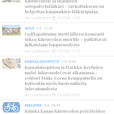
Kiuruvedelle ja Iisalmeen
ostopalvelulääkäri – tarkoituksena on
helpottaa kaupunkien lääkäripulaa
Aku Laatikainen
7.8.2026
12:00
GOLF
7.8. 11:33
Golftapahtuma tuotti jälleen komeasti
tukea Kiuruveden nuorille – palkittavat
julkaistaan loppuvuodesta
Aku Laatikainen
7.8.2026
11:33
KANSALAISOPISTO
7.8. 9:00
Kansalaisopiston ja Harkka-kerhojen
uudet lukuvuodet ovat alkamassa –
rehtori Maija-Leena Kemppaisella on
kuitenkin myös huolenaiheita
tulevaisuudesta
Aku Laatikainen
7.8.2026
09:00
MIELIPIDE
6.8. 16:09
Kuinka kauan Kiuruveden pyöräteiden