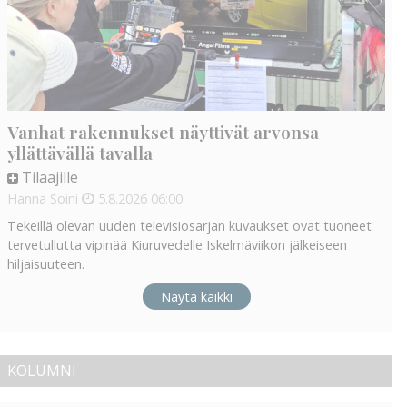
Vanhat rakennukset näyttivät arvonsa
yllättävällä tavalla
Tilaajille
Hanna Soini
5.8.2026
06:00
Tekeillä olevan uuden televisiosarjan kuvaukset ovat tuoneet
tervetullutta vipinää Kiuruvedelle Iskelmäviikon jälkeiseen
hiljaisuuteen.
Näytä kaikki
KOLUMNI