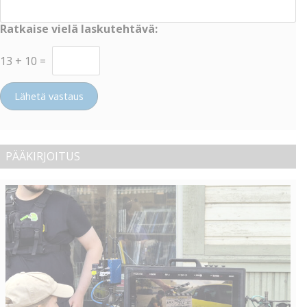
Ratkaise vielä laskutehtävä:
13
+
10
=
Lähetä vastaus
PÄÄKIRJOITUS