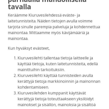
kuitenkin myös huolenaiheita
tavalla
tulevaisuudesta
Tilaajille
Keräämme Kiuruvesilehdessä eväste- ja
laitetunnisteita. Näiden tietojen avulla voimme
Aku Laatikainen
7.8.2026
09:00
tarjota sinulle parempia palveluja ja kohdennettua
Uuden televisiosarjan kuvauksissa käy
mainontaa. Mittaamme myös kävijämääriä ja
hyörinä – Katso kuvista, miltä
mainontaa.
kuvauspaikalla Kiuruveden keskustassa
näyttää
Kun hyväksyt evästeet,
Tilaajille
Kiuruvesilehti tallentaa tietoja laitteelle ja
Hanna Soini
31.7.2026
14:51
käyttää tietoja, kuten laitetunnisteita, edellä
Kauppojen perustaminen maaseudulle
mainittuihin tarkoituksiin.
sallittiin 1860-luvun alussa – vähitellen
Kiuruvesilehti käyttää tunnisteiden avulla
kaupanteko levittäytyi koko Kiuruvedelle
kerättyjä tietoja markkinoinnin ja mainonnan
Tilaajille
kohdentamiseen.
Jouko Kokkonen
31.7.2026
12:00
Kiuruvesilehden kumppanit käyttävät
Perinteiset Eloajelut järjestetään ensi
kerättyjä tietoja toteuttaakseen yksilöidyt
viikolla – luvassa on jälleen monipuolista
mainokset ja sisällön, mainoksia ja sisältöä
ohjelmaa