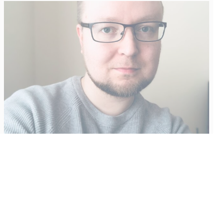
Vähempikin riittäisi?
Aku Laatikainen
31.7.2026
09:00
Tämän vuoden marraskuussa ilmestyy kaikkien aikojen
odotetuin ja ennakkotilatuin, ja hyvin todennäköisesti myös
kaikkien aikojen myydyimmäksi videopeliksi nouseva GTA VI.