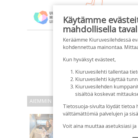
Käytämme evästeitä
mahdollisella taval
m
Keräämme Kiuruvesilehdessä eväst
kohdennettua mainontaa. Mitta
Kun hyväksyt evästeet,
Kiuruvesilehti tallentaa tiet
Kiuruvesilehti käyttää tun
Kiuruvesilehden kumppanit k
sisältöä koskevat mittaukset
AIEMMIN AIHEESTA
Tietosuoja-sivulta löydät tietoa 
välttämättömiä palvelujen ja sisä
Biokaasu, Hingunniemi, t
ministeri Sari Essayahi
Voit aina muuttaa asetuksiasi ja
Tilaajille