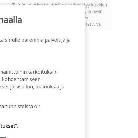
Tämän vuoden marraskuussa ilmestyy kaikkien
aikojen odotetuin ja ennakkotilatuin, ja hyvin
haalla
todennäköisesti myös kaikkien aikojen
myydyimmäksi videopeliksi nouseva GTA VI.
a sinulle parempia palveluja ja
 mainittuihin tarkoituksiin.
an kohdentamiseen.
et ja sisällön, mainoksia ja
ta tunnisteista on
tukset
”.