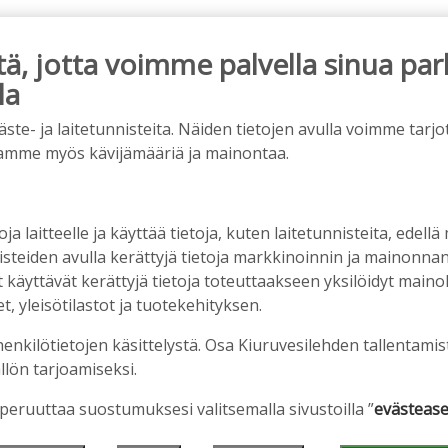
, jotta voimme palvella sinua par
la
ainos päättyy
e- ja laitetunnisteita. Näiden tietojen avulla voimme tarjot
amme myös kävijämääriä ja mainontaa.
oja laitteelle ja käyttää tietoja, kuten laitetunnisteita, edellä
nisteiden avulla kerättyjä tietoja markkinoinnin ja mainonn
äyttävät kerättyjä tietoja toteuttaakseen yksilöidyt mainoks
, yleisötilastot ja tuotekehityksen.
henkilötietojen käsittelystä. Osa Kiuruvesilehden tallentamis
llön tarjoamiseksi.
iet, rahoitusasiat, työllisyys, lääkäripula… –
n kanssa piisasi keskustelunaiheita
 peruuttaa suostumuksesi valitsemalla sivustoilla ”
evästease