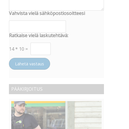
Vahvista vielä sähköpostiosoitteesi
Ratkaise vielä laskutehtävä:
14
*
10
=
Lähetä vastaus
PÄÄKIRJOITUS