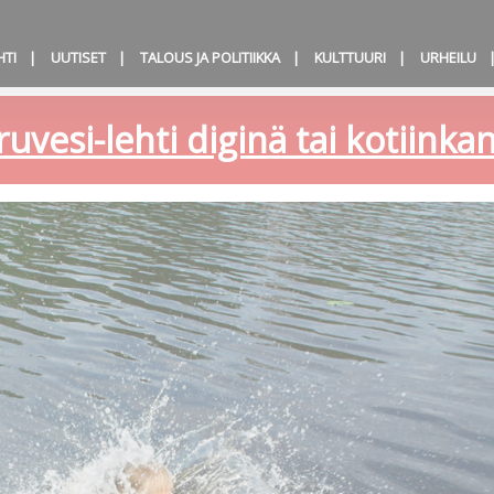
HTI
UUTISET
TALOUS JA POLITIIKKA
KULTTUURI
URHEILU
ruvesi-lehti diginä tai kotiink