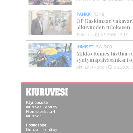
PANKKI
13:18
OP Kaskimaan vakavarai
alkuvuoden tulokseen
Toimitus
6.8.2026
13:18
IHMISET
5.8. 9:00
Mikko Remes täyttää 50 
syntymäpäiväsankari o
Aku Laatikainen
5.8.2026
0
Käyntiosoite
:
Kiuruvesi Lehti oy
Niemistenkatu 4
Kiuruvesi
Postiosoite
:
Kiuruvesi Lehti oy