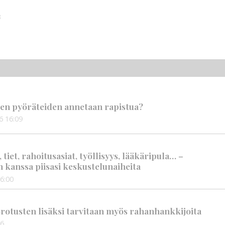
3
en pyöräteiden annetaan rapistua?
6
16:09
iet, rahoitusasiat, työllisyys, lääkäripula… –
n kanssa piisasi keskustelunaiheita
6:00
rotusten lisäksi tarvitaan myös rahanhankkijoita
56