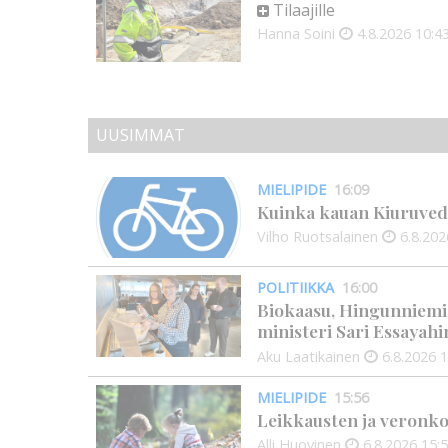
Tilaajille
Hanna Soini
4.8.2026
10:4
UUSIMMAT
MIELIPIDE
16:09
Kuinka kauan Kiuruved
Vilho Ruotsalainen
6.8.202
POLITIIKKA
16:00
Biokaasu, Hingunniemi, t
ministeri Sari Essayahi
Aku Laatikainen
6.8.2026
1
MIELIPIDE
15:56
Leikkausten ja veronko
Alli Huovinen
6.8.2026
15: