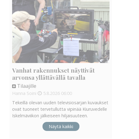
Vanhat rakennukset näyttivät
arvonsa yllättävällä tavalla
Tilaajille
Hanna Soini
5.8.2026
06:00
Tekeillä olevan uuden televisiosarjan kuvaukset
ovat tuoneet tervetullutta vipinää Kiuruvedelle
Iskelmäviikon jälkeiseen hiljaisuuteen.
Näytä kaikki