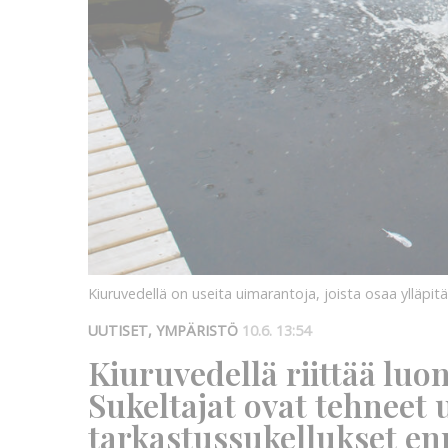
Kiuruvedellä on useita uimarantoja, joista osaa ylläpit
UUTISET, YMPÄRISTÖ
10.6. 13:54
Kiuruvedellä riittää lu
Sukeltajat ovat tehneet
tarkastussukellukset en