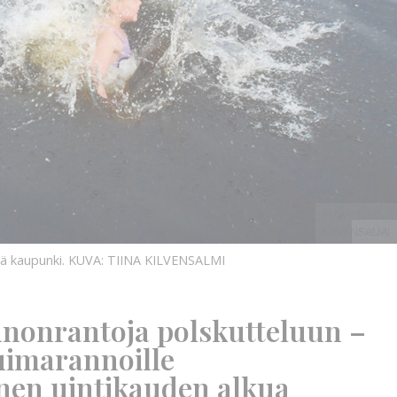
KUVA: TIINA
KILVENSALMI
KUVA:
ää kaupunki.
KUVA: TIINA KILVENSALMI
onnonrantoja polskutteluun –
 uimarannoille
nen uintikauden alkua