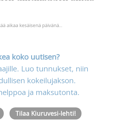
ttää aikaa kesäisenä päivänä…
kea koko uutisen?
ajille. Luo tunnukset, niin
ullisen kokeilujakson.
helppoa ja maksutonta.
Tilaa Kiuruvesi-lehti!