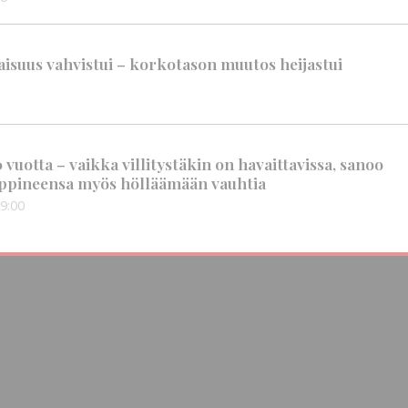
suus vahvistui – korkotason muutos heijastui
vuotta – vaikka villitystäkin on havaittavissa, sanoo
ppineensa myös hölläämään vauhtia
9:00