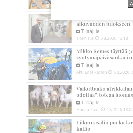
Aku Laatikainen
6.8.2026
1
Ä
OP Kaskimaan vakavarai
alkuvuoden tulokseen
Tilaajille
Toimitus
6.8.2026
13:18
Mikko Remes täyttää 50 
syntymäpäiväsankari o
Tilaajille
Aku Laatikainen
5.8.2026
0
Vaikuttaako afrikkalai
odottaa”, toteaa luomus
Tilaajille
Hanna Soini
4.8.2026
18:0
Liikuntasalin purku kov
kallio