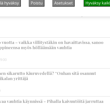
6:00
lä hyväksy
Poistu
Asetukset
Hyväksy kaik
suus vahvistui – korkotason muutos heijastui
vuotta – vaikka villitystäkin on havaittavissa, sanoo
ppineensa myös hölläämään vauhtia
9:00
nen sikarutto Kiuruvedellä? “Onhan sitä osannut
ikalan yrittäjä
0
aa vauhtia käynnissä – Pihalla kaivuutöitä jarruttaa