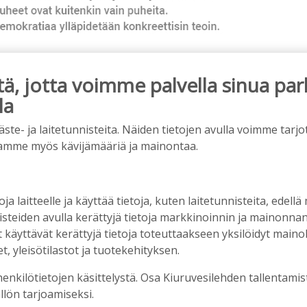
, jotta voimme palvella sinua par
la
ainos päättyy
e- ja laitetunnisteita. Näiden tietojen avulla voimme tarjot
amme myös kävijämääriä ja mainontaa.
oja laitteelle ja käyttää tietoja, kuten laitetunnisteita, edellä
nisteiden avulla kerättyjä tietoja markkinoinnin ja mainonn
äyttävät kerättyjä tietoja toteuttaakseen yksilöidyt mainoks
, yleisötilastot ja tuotekehityksen.
henkilötietojen käsittelystä. Osa Kiuruvesilehden tallentamis
llön tarjoamiseksi.
liitikot ovat istuneet valtuuston, hallituksen ja