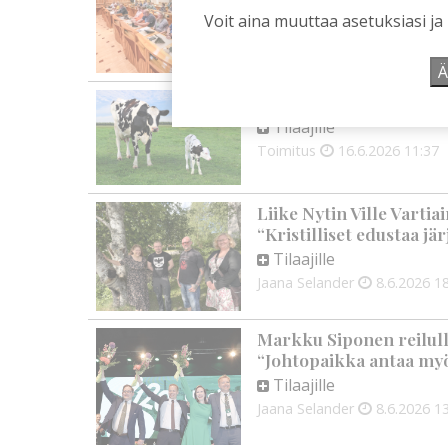
lautakuntien kokouksiss
Voit aina muuttaa asetuksiasi ja
Tilaajille
Jaana Selander
29.7.2026
Ä
Liike Nyt: Maatalouden
Tilaajille
Toimitus
16.6.2026
11:37
Liike Nytin Ville Varti
“Kristilliset edustaa jä
Tilaajille
Jaana Selander
8.6.2026
18
Markku Siponen reilull
“Johtopaikka antaa my
Tilaajille
Jaana Selander
8.6.2026
13