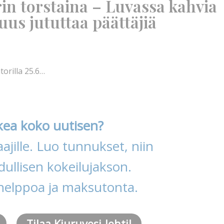
rin torstaina – Luvassa kahvia
uus jututtaa päättäjiä
torilla 25.6…
kea koko uutisen?
ajille. Luo tunnukset, niin
ullisen kokeilujakson.
helppoa ja maksutonta.
Tilaa Kiuruvesi-lehti!