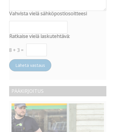
Vahvista vielä sähköpostiosoitteesi
Ratkaise vielä laskutehtävä:
8
+
3
=
Lähetä vastaus
PÄÄKIRJOITUS