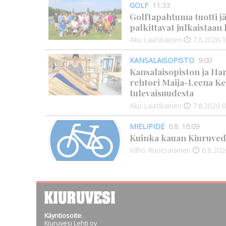
GOLF
11:33
Golftapahtuma tuotti j
palkittavat julkaistaa
Aku Laatikainen
7.8.2026
1
KANSALAISOPISTO
9:00
Kansalaisopiston ja Ha
rehtori Maija-Leena Ke
tulevaisuudesta
Aku Laatikainen
7.8.2026
0
MIELIPIDE
6.8. 16:09
Kuinka kauan Kiuruved
Vilho Ruotsalainen
6.8.202
Käyntiosoite
:
Kiuruvesi Lehti oy