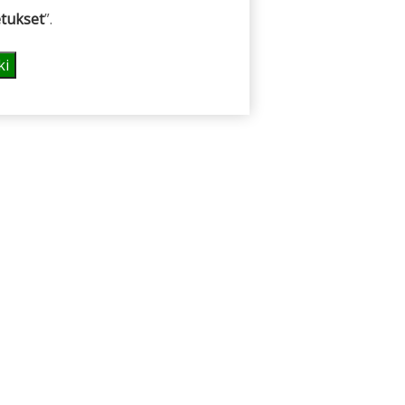
tukset
”.
ki