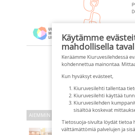
Käytämme evästeitä
mahdollisella taval
m
Keräämme Kiuruvesilehdessä eväst
kohdennettua mainontaa. Mitta
Kun hyväksyt evästeet,
Kiuruvesilehti tallentaa tiet
Kiuruvesilehti käyttää tun
Kiuruvesilehden kumppanit k
sisältöä koskevat mittaukset
AIEMMIN AIHEESTA
Tietosuoja-sivulta löydät tietoa 
välttämättömiä palvelujen ja sisä
Otimme selvää, miten po