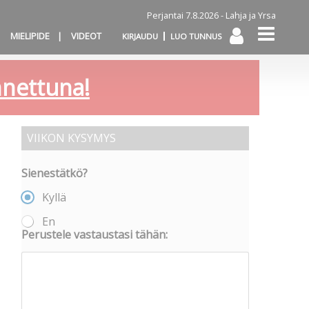
Perjantai 7.8.2026 -
Lahja ja Yrsa
MIELIPIDE
VIDEOT
KIRJAUDU
LUO TUNNUS
annettuna!
VIIKON KYSYMYS
Sienestätkö?
Kyllä
En
Perustele vastaustasi tähän: