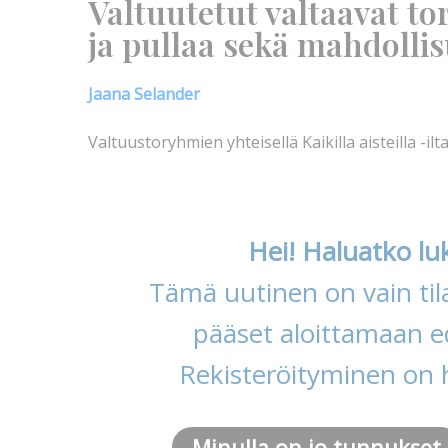
Valtuutetut valtaavat to
ja pullaa sekä mahdollis
Jaana Selander
Valtuustoryhmien yhteisellä Kaikilla aisteilla -ilta
Hei! Haluatko lu
Tämä uutinen on vain tila
pääset aloittamaan ed
Rekisteröityminen on 
Minulla on jo tunnukset