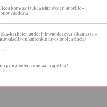
älleen komeasti tukea Kiuruveden nuorille –
n loppuvuodesta
1:33
rkka-kerhojen uudet lukuvuodet ovat alkamassa –
mppaisella on kuitenkin myös huolenaiheita
9:00
en pyöräteiden annetaan rapistua?
6
16:09