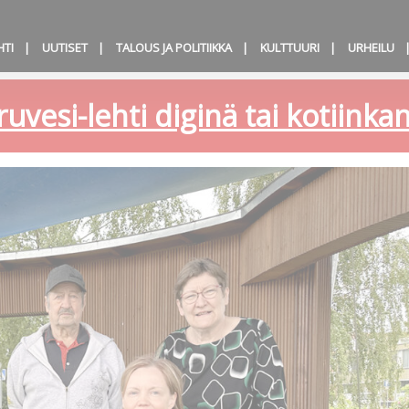
HTI
UUTISET
TALOUS JA POLITIIKKA
KULTTUURI
URHEILU
ruvesi-lehti diginä tai kotiink