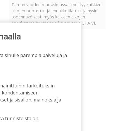
Tämän vuoden marraskuussa ilmestyy kaikkien
aikojen odotetuin ja ennakkotilatuin, ja hyvin
todennäköisesti myös kaikkien aikojen
myydyimmäksi videopeliksi nouseva GTA VI.
haalla
a sinulle parempia palveluja ja
 mainittuihin tarkoituksiin.
an kohdentamiseen.
et ja sisällön, mainoksia ja
ta tunnisteista on