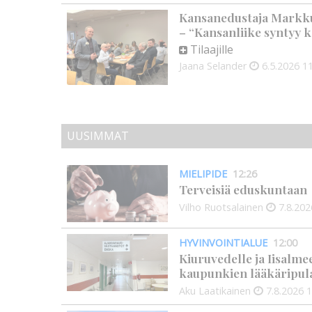
Kansanedustaja Markku
– “Kansanliike syntyy k
Tilaajille
Jaana Selander
6.5.2026
11
UUSIMMAT
MIELIPIDE
12:26
Terveisiä eduskuntaan
Vilho Ruotsalainen
7.8.202
HYVINVOINTIALUE
12:00
Kiuruvedelle ja Iisalme
kaupunkien lääkäripul
Aku Laatikainen
7.8.2026
1