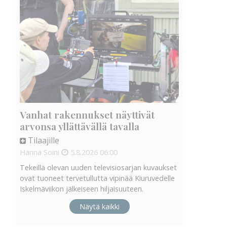
Vanhat rakennukset näyttivät
arvonsa yllättävällä tavalla
Tilaajille
Hanna Soini
5.8.2026
06:00
Tekeillä olevan uuden televisiosarjan kuvaukset
ovat tuoneet tervetullutta vipinää Kiuruvedelle
Iskelmäviikon jälkeiseen hiljaisuuteen.
Näytä kaikki