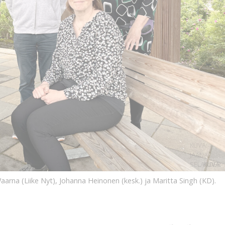
KUVA:
JAANA
SELANDER
KUVA:
arna (Liike Nyt), Johanna Heinonen (kesk.) ja Maritta Singh (KD).