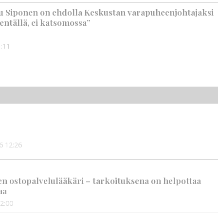
 Siponen on ehdolla Keskustan varapuheenjohtajaksi
entällä, ei katsomossa”
:11
6
12:26
en ostopalvelulääkäri – tarkoituksena on helpottaa
aa
2:00