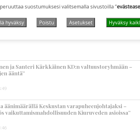
a – osalla työ on mennyt politiikan edelle
 peruuttaa suostumuksesi valitsemalla sivustoilla ”
evästease
10:00
lä hyväksy
Poistu
Asetukset
Hyväksy kaik
 kannattavuus palautettava
ainen ja Santeri Kärkkäinen KD:n valtuustoryhmään –
rjen ääntä”
:49
a äänimäärällä Keskustan varapuheenjohtajaksi –
ös vaikuttamismahdollisuuden Kiuruveden asioissa”
:46