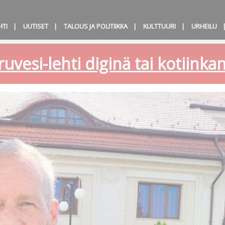
HTI
UUTISET
TALOUS JA POLITIIKKA
KULTTUURI
URHEILU
ruvesi-lehti diginä tai kotiink