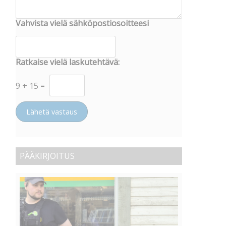
Vahvista vielä sähköpostiosoitteesi
Ratkaise vielä laskutehtävä:
9
+
15
=
Lähetä vastaus
PÄÄKIRJOITUS