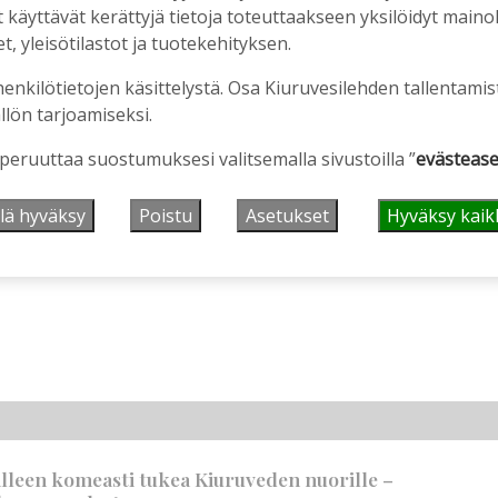
äyttävät kerättyjä tietoja toteuttaakseen yksilöidyt mainoks
, yleisötilastot ja tuotekehityksen.
henkilötietojen käsittelystä. Osa Kiuruvesilehden tallentamis
llön tarjoamiseksi.
 peruuttaa suostumuksesi valitsemalla sivustoilla ”
evästease
ainos päättyy
lä hyväksy
Poistu
Asetukset
Hyväksy kaik
älleen komeasti tukea Kiuruveden nuorille –