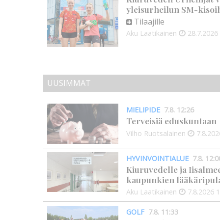
yleisurheilun SM-kisoi
Tilaajille
Aku Laatikainen
28.7.2026
UUSIMMAT
MIELIPIDE
7.8. 12:26
Terveisiä eduskuntaan
Vilho Ruotsalainen
7.8.202
HYVINVOINTIALUE
7.8. 12:0
Kiuruvedelle ja Iisalme
kaupunkien lääkäripul
Aku Laatikainen
7.8.2026
1
GOLF
7.8. 11:33