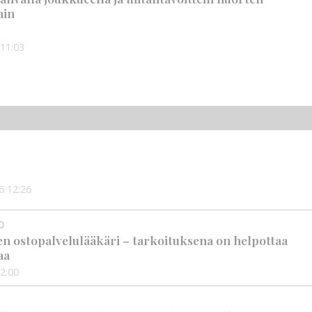
hin
11:03
6
12:26
0
en ostopalvelulääkäri – tarkoituksena on helpottaa
aa
2:00