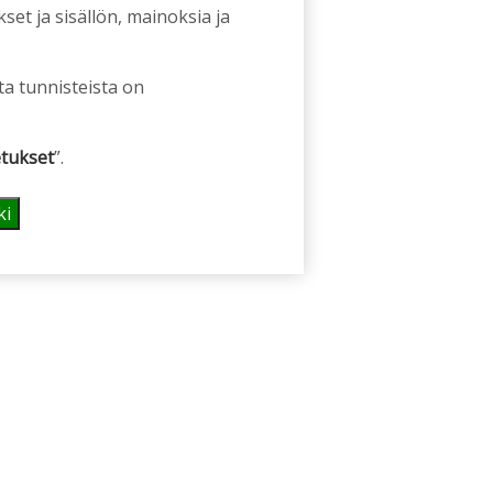
et ja sisällön, mainoksia ja
ta tunnisteista on
tukset
”.
ki