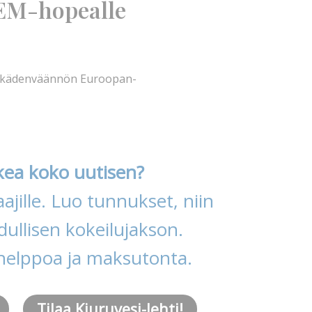
 EM-hopealle
yi kädenväännön Euroopan-
kea koko uutisen?
ajille. Luo tunnukset, niin
ullisen kokeilujakson.
helppoa ja maksutonta.
Tilaa Kiuruvesi-lehti!