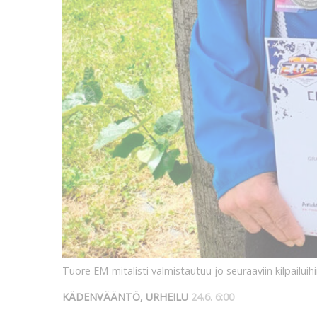
Tuore EM-mitalisti valmistautuu jo seuraaviin kilpailuih
KÄDENVÄÄNTÖ, URHEILU
24.6. 6:00