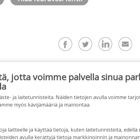
, jotta voimme palvella sinua par
mainos alkaa
la
e- ja laitetunnisteita. Näiden tietojen avulla voimme tarjot
amme myös kävijämääriä ja mainontaa.
oja laitteelle ja käyttää tietoja, kuten laitetunnisteita, edellä
nisteiden avulla kerättyjä tietoja markkinoinnin ja mainonn