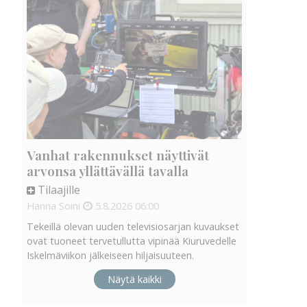
Vanhat rakennukset näyttivät
arvonsa yllättävällä tavalla
Tilaajille
Hanna Soini
5.8.2026
06:00
Tekeillä olevan uuden televisiosarjan kuvaukset
ovat tuoneet tervetullutta vipinää Kiuruvedelle
Iskelmäviikon jälkeiseen hiljaisuuteen.
Näytä kaikki