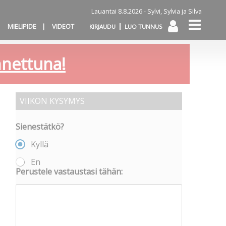
Lauantai 8.8.2026 -
Sylvi, Sylvia ja Silva
MIELIPIDE
VIDEOT
KIRJAUDU
LUO TUNNUS
annettuna!
VIIKON KYSYMYS
Sienestätkö?
Kyllä
En
Perustele vastaustasi tähän: