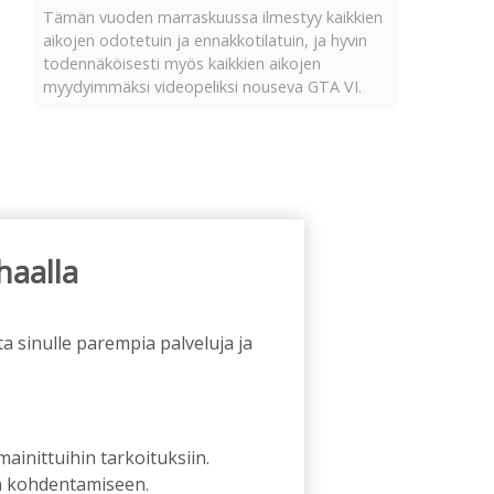
Tämän vuoden marraskuussa ilmestyy kaikkien
aikojen odotetuin ja ennakkotilatuin, ja hyvin
todennäköisesti myös kaikkien aikojen
myydyimmäksi videopeliksi nouseva GTA VI.
haalla
a sinulle parempia palveluja ja
 mainittuihin tarkoituksiin.
an kohdentamiseen.