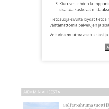
Kiuruvesilehden kumppanit k
sisältöä koskevat mittaukset
Tietosuoja-sivulta löydät tietoa 
välttämättömiä palvelujen ja sisä
Voit aina muuttaa asetuksiasi ja
m
Ä
AIEMMIN AIHEESTA
Golftapahtuma tuotti j