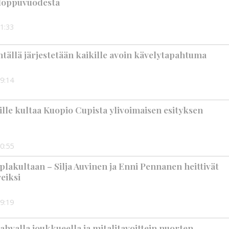
n loppuvuodesta
1:33
tällä järjestetään kaikille avoin kävelytapahtuma
9:14
jille kultaa Kuopio Cupista ylivoimaisen esityksen
0:55
plakultaan – Silja Auvinen ja Enni Pennanen heittivät
eiksi
9:19
ahvalla joukkueella ja mitalitavoittein nuorten