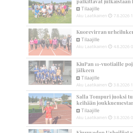
palkittavat julkaistaa
Tilaajille
Aku Laatikainen
7.8.2026
1
Kuorevirran urheiluken
Tilaajille
Aku Laatikainen
4.8.2026
0
KiuPan 11-vuotiaille po
jälkeen
Tilaajille
Aku Laatikainen
3.8.2026
1
Salla Tompuri juoksi tu
keihään joukkuemestar
Tilaajille
Aku Laatikainen
3.8.2026
0
Kiuruveden Urheilijat v