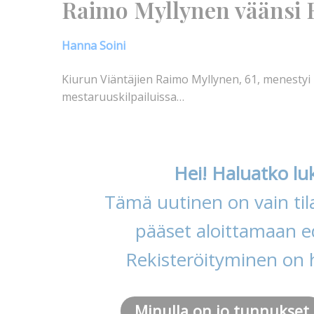
Raimo Myllynen väänsi
Hanna Soini
Kiurun Viäntäjien Raimo Myllynen, 61, menest
mestaruuskilpailuissa…
Hei! Haluatko lu
Tämä uutinen on vain tila
pääset aloittamaan ed
Rekisteröityminen on 
Minulla on jo tunnukset