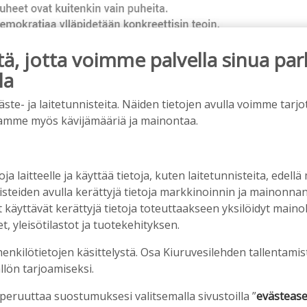
, jotta voimme palvella sinua par
la
e- ja laitetunnisteita. Näiden tietojen avulla voimme tarjot
ainos päättyy
amme myös kävijämääriä ja mainontaa.
oja laitteelle ja käyttää tietoja, kuten laitetunnisteita, edellä
nisteiden avulla kerättyjä tietoja markkinoinnin ja mainonn
äyttävät kerättyjä tietoja toteuttaakseen yksilöidyt mainoks
, yleisötilastot ja tuotekehityksen.
henkilötietojen käsittelystä. Osa Kiuruvesilehden tallentamis
llön tarjoamiseksi.
älleen komeasti tukea Kiuruveden nuorille –
 peruuttaa suostumuksesi valitsemalla sivustoilla ”
evästease