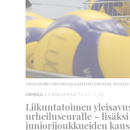
Liikuntahallin salimaksuja päätettiin päivittää. Kuvas
URHEILU
2.7. 8:00
(MUOKATTU 3.7. 11:26)
Liikuntatoimen yleisavu
urheiluseuralle – lisäksi
juniorijoukkueiden kau