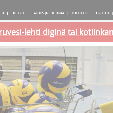
HTI
UUTISET
TALOUS JA POLITIIKKA
KULTTUURI
URHEILU
ruvesi-lehti diginä tai kotiink