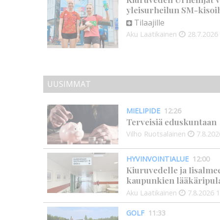
yleisurheilun SM-kisoi
Tilaajille
Aku Laatikainen
28.7.2026
UUSIMMAT
MIELIPIDE
12:26
Terveisiä eduskuntaan
Vilho Ruotsalainen
7.8.202
HYVINVOINTIALUE
12:00
Kiuruvedelle ja Iisalme
kaupunkien lääkäripul
Aku Laatikainen
7.8.2026
1
GOLF
11:33