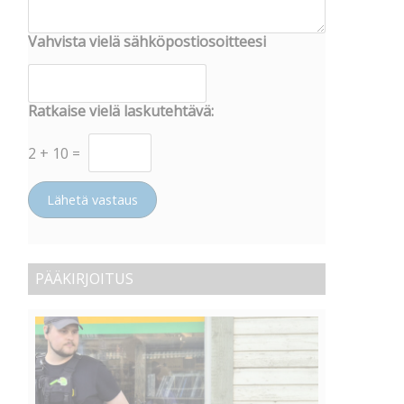
Vahvista vielä sähköpostiosoitteesi
Ratkaise vielä laskutehtävä:
2
+
10
=
Lähetä vastaus
PÄÄKIRJOITUS