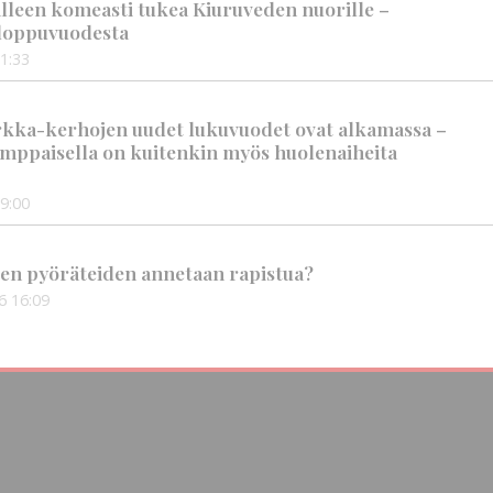
älleen komeasti tukea Kiuruveden nuorille –
n loppuvuodesta
1:33
rkka-kerhojen uudet lukuvuodet ovat alkamassa –
mppaisella on kuitenkin myös huolenaiheita
9:00
en pyöräteiden annetaan rapistua?
6
16:09