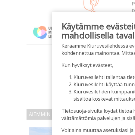
Käytämme evästeitä
mahdollisella taval
Keräämme Kiuruvesilehdessä eväst
m
kohdennettua mainontaa. Mitta
Kun hyväksyt evästeet,
Kiuruvesilehti tallentaa tiet
Kiuruvesilehti käyttää tun
Kiuruvesilehden kumppanit k
sisältöä koskevat mittaukset
Tietosuoja-sivulta löydät tietoa 
AIEMMIN AIHEESTA
välttämättömiä palvelujen ja sisä
Golftapahtuma tuotti j
Voit aina muuttaa asetuksiasi ja