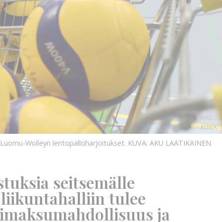
KUVA: AKU
LAATIKAINEN
KUVA:
sa Luomu-Wolleyn lentopalloharjoitukset.
KUVA: AKU LAATIKAINEN
stuksia seitsemälle
 liikuntahalliin tulee
simaksumahdollisuus ja