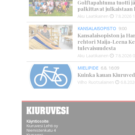
Golftapahtuma tuotti j
palkittavat julkaistaa
Aku Laatikainen
7.8.2026
1
KANSALAISOPISTO
9:00
Kansalaisopiston ja Ha
rehtori Maija-Leena Ke
tulevaisuudesta
Aku Laatikainen
7.8.2026
0
MIELIPIDE
6.8. 16:09
Kuinka kauan Kiuruved
Vilho Ruotsalainen
6.8.202
Käyntiosoite
:
Kiuruvesi Lehti oy
Niemistenkatu 4
Kiuruvesi