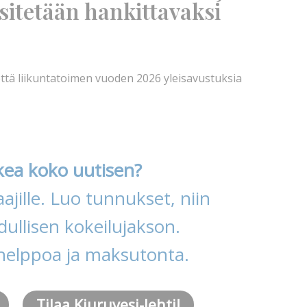
sitetään hankittavaksi
ttä liikuntatoimen vuoden 2026 yleisavustuksia
kea koko uutisen?
ajille. Luo tunnukset, niin
ullisen kokeilujakson.
helppoa ja maksutonta.
Tilaa Kiuruvesi-lehti!