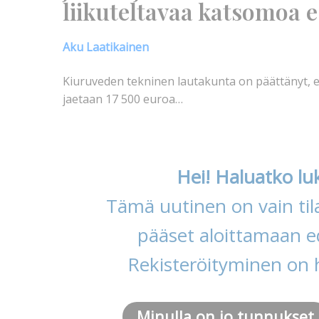
liikuteltavaa katsomoa e
Aku Laatikainen
Kiuruveden tekninen lautakunta on päättänyt, e
jaetaan 17 500 euroa…
Hei! Haluatko lu
Tämä uutinen on vain tila
pääset aloittamaan ed
Rekisteröityminen on 
Minulla on jo tunnukset