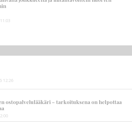
hin
11:03
6
12:26
en ostopalvelulääkäri – tarkoituksena on helpottaa
aa
2:00