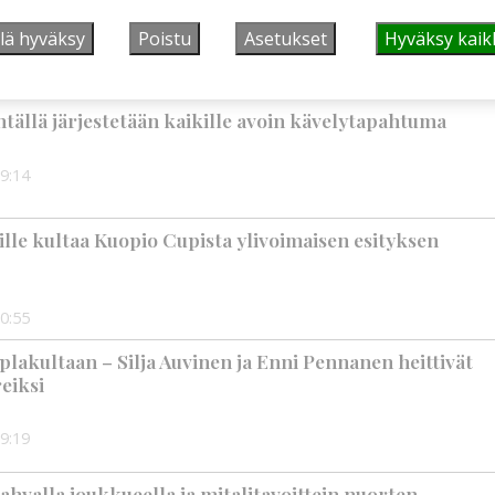
n loppuvuodesta
lä hyväksy
Poistu
Asetukset
Hyväksy kaik
1:33
tällä järjestetään kaikille avoin kävelytapahtuma
9:14
jille kultaa Kuopio Cupista ylivoimaisen esityksen
0:55
plakultaan – Silja Auvinen ja Enni Pennanen heittivät
eiksi
9:19
ahvalla joukkueella ja mitalitavoittein nuorten