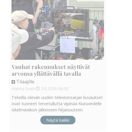
Vanhat rakennukset näyttivät
arvonsa yllättävällä tavalla
Tilaajille
Hanna Soini
5.8.2026
06:00
Tekeillä olevan uuden televisiosarjan kuvaukset
ovat tuoneet tervetullutta vipinää Kiuruvedelle
Iskelmäviikon jälkeiseen hiljaisuuteen.
Näytä kaikki