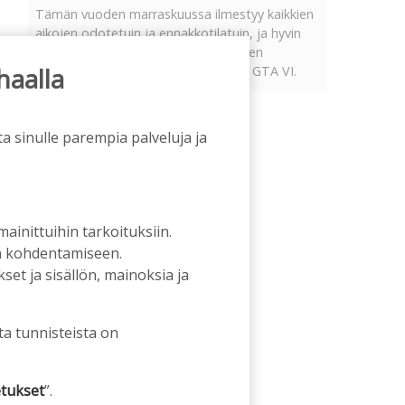
Tämän vuoden marraskuussa ilmestyy kaikkien
aikojen odotetuin ja ennakkotilatuin, ja hyvin
todennäköisesti myös kaikkien aikojen
haalla
myydyimmäksi videopeliksi nouseva GTA VI.
a sinulle parempia palveluja ja
 mainittuihin tarkoituksiin.
an kohdentamiseen.
et ja sisällön, mainoksia ja
ta tunnisteista on
tukset
”.