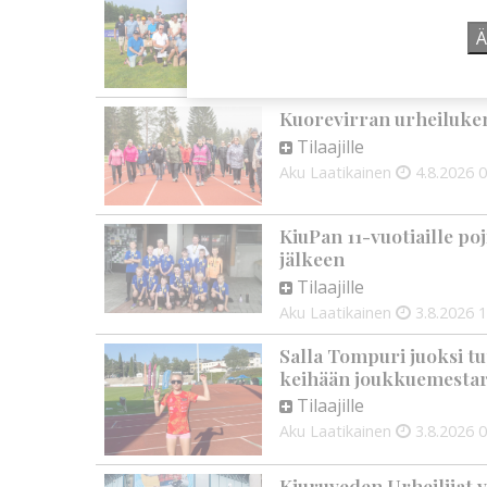
palkittavat julkaistaa
Tilaajille
Ä
Aku Laatikainen
7.8.2026
1
Kuorevirran urheiluken
Tilaajille
Aku Laatikainen
4.8.2026
0
KiuPan 11-vuotiaille po
jälkeen
Tilaajille
Aku Laatikainen
3.8.2026
1
Salla Tompuri juoksi tu
keihään joukkuemestar
Tilaajille
Aku Laatikainen
3.8.2026
0
Kiuruveden Urheilijat v