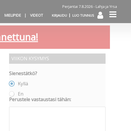
Perjantai 7.8.2026 -
Lahja ja Yrsa
MIELIPIDE
VIDEOT
KIRJAUDU
LUO TUNNUS
annettuna!
VIIKON KYSYMYS
Sienestätkö?
Kyllä
En
Perustele vastaustasi tähän: