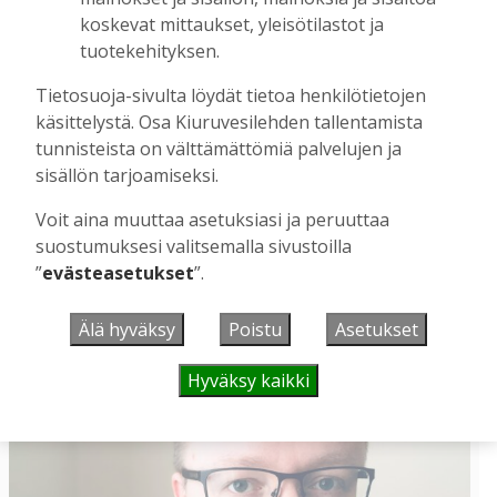
koskevat mittaukset, yleisötilastot ja
tuotekehityksen.
Vanhat rakennukset näyttivät arvonsa
Tietosuoja-sivulta löydät tietoa henkilötietojen
yllättävällä tavalla
käsittelystä. Osa Kiuruvesilehden tallentamista
Tilaajille
tunnisteista on välttämättömiä palvelujen ja
Hanna Soini
5.8.2026
06:00
sisällön tarjoamiseksi.
Tekeillä olevan uuden televisiosarjan kuvaukset ovat tuoneet
Voit aina muuttaa asetuksiasi ja peruuttaa
tervetullutta vipinää Kiuruvedelle Iskelmäviikon jälkeiseen
hiljaisuuteen.
suostumuksesi valitsemalla sivustoilla
”
evästeasetukset
”.
Näytä kaikki
Älä hyväksy
Poistu
Asetukset
KOLUMNI
Hyväksy kaikki