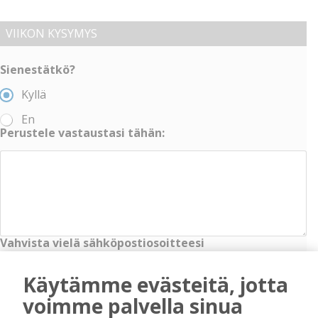
VIIKON KYSYMYS
Sienestätkö?
Kyllä
En
Perustele vastaustasi tähän:
Vahvista vielä sähköpostiosoitteesi
Käytämme evästeitä, jotta
Ratkaise vielä laskutehtävä:
voimme palvella sinua