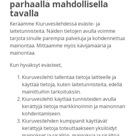
parhaalla mahdollisella
12
*
5
=
tavalla
Lähetä vastaus
Keräämme Kiuruvesilehdessä eväste- ja
laitetunnisteita. Näiden tietojen avulla voimme
tarjota sinulle parempia palveluja ja kohdennettua
mainontaa. Mittaamme myös kävijämääriä ja
PÄÄKIRJOITUS
mainontaa.
Kun hyväksyt evästeet,
Kiuruvesilehti tallentaa tietoja laitteelle ja
käyttää tietoja, kuten laitetunnisteita, edellä
mainittuihin tarkoituksiin.
Kiuruvesilehti käyttää tunnisteiden avulla
kerättyjä tietoja markkinoinnin ja mainonnan
kohdentamiseen.
Kiuruvesilehden kumppanit käyttävät
kerättyjä tietoja toteuttaakseen yksilöidyt
mainokset ja sisällön, mainoksia ja sisältöä