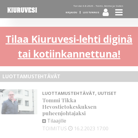
Torstai 6.8.2026 -
Toimi, Keimo ja Sixten
KIRJAUDU
LUO TUNNUS
Tilaa Kiuruvesi-lehti diginä
tai kotiinkannettuna!
LUOTTAMUSTEHTÄVÄT
LUOTTAMUSTEHTÄVÄT
,
UUTISET
Tommi Tikka
Hevostietokeskuksen
puheenjohtajaksi
Tilaajille
TOIMITUS
16.2.2023
17:00