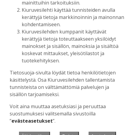
mainittuihin tarkoituksiin.
Kiuruvesilehti käyttää tunnisteiden avulla
kerättyjä tietoja markkinoinnin ja mainonnan
Muista minut
kohdentamiseen.
Kiuruvesilehden kumppanit käyttävät
kerättyjä tietoja toteuttaakseen yksilöidyt
mainokset ja sisällön, mainoksia ja sisältöä
koskevat mittaukset, yleisötilastot ja
Unohtuiko salasana?
tuotekehityksen.
Jos sinulla ei ole vielä tunnusta, hanki
Tietosuoja-sivulta löydät tietoa henkilötietojen
se tästä.
käsittelystä. Osa Kiuruvesilehden tallentamista
tunnisteista on välttämättömiä palvelujen ja
sisällön tarjoamiseksi.
Voit aina muuttaa asetuksiasi ja peruuttaa
Käyntiosoite
:
Kiuruvesi Lehti oy
suostumuksesi valitsemalla sivustoilla
Niemistenkatu 4
”
evästeasetukset
”.
Kiuruvesi
Postiosoite
:
Kiuruvesi Lehti oy