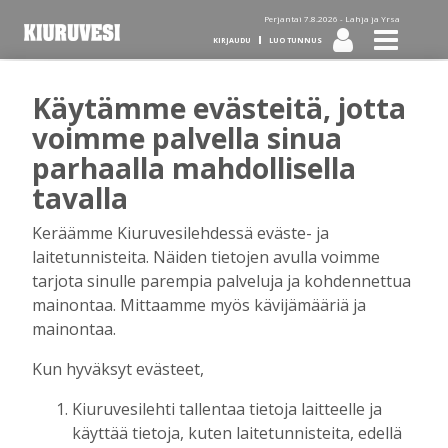
Perjantai 7.8.2026 -
Lahja ja Yrsa
KIRJAUDU
LUO TUNNUS
Käytämme evästeitä, jotta
Tilaa Kiuruvesi-lehti diginä
voimme palvella sinua
parhaalla mahdollisella
tai kotiinkannettuna!
tavalla
Keräämme Kiuruvesilehdessä eväste- ja
Kirjaudu
laitetunnisteita. Näiden tietojen avulla voimme
tarjota sinulle parempia palveluja ja kohdennettua
mainontaa. Mittaamme myös kävijämääriä ja
Sähköposti
mainontaa.
Kun hyväksyt evästeet,
Kiuruvesilehti tallentaa tietoja laitteelle ja
Salasana
käyttää tietoja, kuten laitetunnisteita, edellä