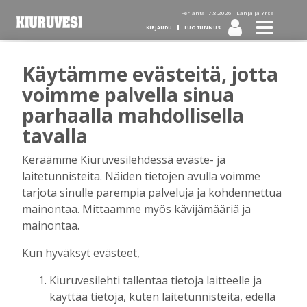
Perjantai 7.8.2026 -
Lahja ja Yrsa
KIRJAUDU
LUO TUNNUS
Käytämme evästeitä, jotta
Tilaa Kiuruvesi-lehti diginä
voimme palvella sinua
parhaalla mahdollisella
tai kotiinkannettuna!
tavalla
Keräämme Kiuruvesilehdessä eväste- ja
Kirjaudu
laitetunnisteita. Näiden tietojen avulla voimme
tarjota sinulle parempia palveluja ja kohdennettua
mainontaa. Mittaamme myös kävijämääriä ja
Sähköposti
mainontaa.
Kun hyväksyt evästeet,
Kiuruvesilehti tallentaa tietoja laitteelle ja
Salasana
käyttää tietoja, kuten laitetunnisteita, edellä