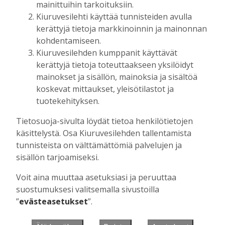
mainittuihin tarkoituksiin.
Kiuruvesilehti käyttää tunnisteiden avulla
kerättyjä tietoja markkinoinnin ja mainonnan
Muista minut
kohdentamiseen.
Kiuruvesilehden kumppanit käyttävät
kerättyjä tietoja toteuttaakseen yksilöidyt
mainokset ja sisällön, mainoksia ja sisältöä
koskevat mittaukset, yleisötilastot ja
Unohtuiko salasana?
tuotekehityksen.
Jos sinulla ei ole vielä tunnusta, hanki
Tietosuoja-sivulta löydät tietoa henkilötietojen
se tästä.
käsittelystä. Osa Kiuruvesilehden tallentamista
tunnisteista on välttämättömiä palvelujen ja
sisällön tarjoamiseksi.
Voit aina muuttaa asetuksiasi ja peruuttaa
Käyntiosoite
:
Kiuruvesi Lehti oy
suostumuksesi valitsemalla sivustoilla
Niemistenkatu 4
”
evästeasetukset
”.
Kiuruvesi
Postiosoite
:
Kiuruvesi Lehti oy