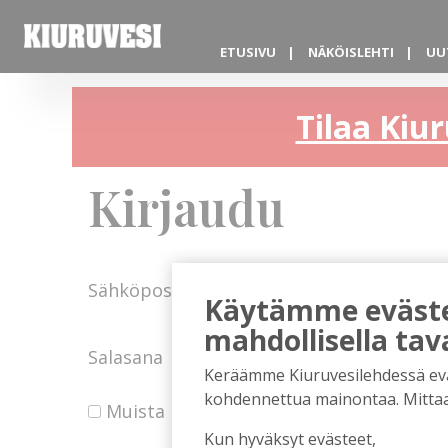
ETUSIVU
NÄKÖISLEHTI
UU
Tilaa Kiur
Kirjaudu
Sähköposti
Käytämme evästei
mahdollisella tav
Salasana
Keräämme Kiuruvesilehdessä eväst
kohdennettua mainontaa. Mitta
Muista minut
Kun hyväksyt evästeet,