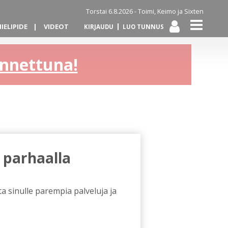
Torstai 6.8.2026 -
Toimi, Keimo ja Sixten
IELIPIDE
VIDEOT
KIRJAUDU
LUO TUNNUS
kannettuna!
 parhaalla
a sinulle parempia palveluja ja