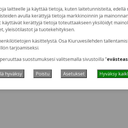
oja laitteelle ja käyttää tietoja, kuten laitetunnisteita, edellä
nisteiden avulla kerättyjä tietoja markkinoinnin ja mainonn
äyttävät kerättyjä tietoja toteuttaakseen yksilöidyt mainoks
, yleisötilastot ja tuotekehityksen.
 se tästä.
henkilötietojen käsittelystä. Osa Kiuruvesilehden tallentamis
llön tarjoamiseksi.
 peruuttaa suostumuksesi valitsemalla sivustoilla ”
evästeas
lä hyväksy
Poistu
Asetukset
Hyväksy kaik