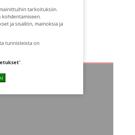
 mainittuihin tarkoituksiin.
an kohdentamiseen.
et ja sisällön, mainoksia ja
ta tunnisteista on
etukset
”.
ki