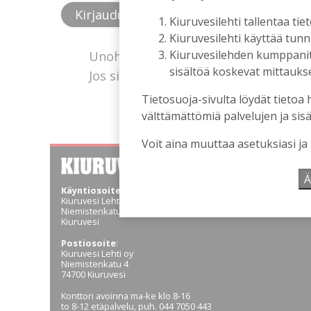
Kiuruvesilehti tallentaa tiet
Kiuruvesilehti käyttää tun
Kiuruvesilehden kumppanit k
Unohtuiko salasana?
sisältöä koskevat mittaukset
Jos sinulla ei ole vielä tunnusta, hanki
Tietosuoja-sivulta löydät tietoa 
välttämättömiä palvelujen ja sisä
Voit aina muuttaa asetuksiasi ja
Ä
Käyntiosoite
:
Kiuruvesi Lehti oy
Niemistenkatu 4
Kiuruvesi
Postiosoite
:
Kiuruvesi Lehti oy
Niemistenkatu 4
74700 Kiuruvesi
Konttori avoinna ma-ke klo 8-16
to 8-12 etäpalvelu, puh. 044 7050 443