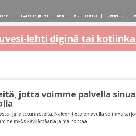
TISET
TALOUS JA POLITIIKKA
KULTTUURI
URHEILU
M
uvesi-lehti diginä tai kotiin
tä, jotta voimme palvella sinua
alla
e- ja laitetunnisteita. Näiden tietojen avulla voimme tarjot
amme myös kävijämääriä ja mainontaa.