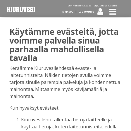
Sunnuntai 9.8.2026 -
Erja, Eira ja Natalie
KIRJAUDU
LUO TUNNUS
Käytämme evästeitä, jotta
Tilaa Kiuruvesi-lehti diginä
voimme palvella sinua
parhaalla mahdollisella
tai kotiinkannettuna!
tavalla
Keräämme Kiuruvesilehdessä eväste- ja
Kirjaudu
laitetunnisteita. Näiden tietojen avulla voimme
tarjota sinulle parempia palveluja ja kohdennettua
mainontaa. Mittaamme myös kävijämääriä ja
Sähköposti
mainontaa.
Kun hyväksyt evästeet,
Kiuruvesilehti tallentaa tietoja laitteelle ja
Salasana
käyttää tietoja, kuten laitetunnisteita, edellä