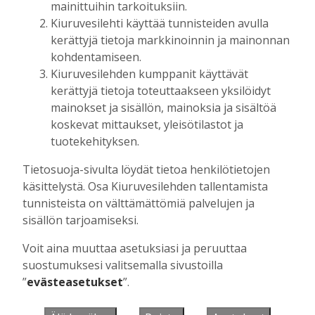
mainittuihin tarkoituksiin.
Kiuruvesilehti käyttää tunnisteiden avulla
kerättyjä tietoja markkinoinnin ja mainonnan
Muista minut
kohdentamiseen.
Kiuruvesilehden kumppanit käyttävät
kerättyjä tietoja toteuttaakseen yksilöidyt
mainokset ja sisällön, mainoksia ja sisältöä
koskevat mittaukset, yleisötilastot ja
Unohtuiko salasana?
tuotekehityksen.
Jos sinulla ei ole vielä tunnusta, hanki
Tietosuoja-sivulta löydät tietoa henkilötietojen
se tästä.
käsittelystä. Osa Kiuruvesilehden tallentamista
tunnisteista on välttämättömiä palvelujen ja
sisällön tarjoamiseksi.
Voit aina muuttaa asetuksiasi ja peruuttaa
Käyntiosoite
:
Kiuruvesi Lehti oy
suostumuksesi valitsemalla sivustoilla
Niemistenkatu 4
”
evästeasetukset
”.
Kiuruvesi
Postiosoite
:
Kiuruvesi Lehti oy