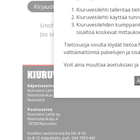
Kiuruvesilehti tallentaa tiet
Kiuruvesilehti käyttää tun
Kiuruvesilehden kumppanit k
Unohtuiko salasana?
sisältöä koskevat mittaukset
Jos sinulla ei ole vielä tunnusta, hanki
Tietosuoja-sivulta löydät tietoa 
välttämättömiä palvelujen ja sisä
Voit aina muuttaa asetuksiasi ja
Ä
Käyntiosoite
:
Kiuruvesi Lehti oy
Niemistenkatu 4
Kiuruvesi
Postiosoite
:
Kiuruvesi Lehti oy
Niemistenkatu 4
74700 Kiuruvesi
Konttori avoinna ma-ke klo 8-16
to 8-12 etäpalvelu, puh. 044 7050 443