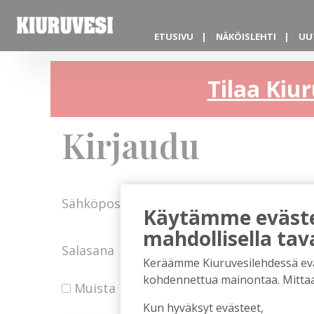
ETUSIVU
NÄKÖISLEHTI
UU
Tilaa Kiur
Kirjaudu
Sähköposti
Käytämme evästei
mahdollisella tav
Salasana
Keräämme Kiuruvesilehdessä eväst
kohdennettua mainontaa. Mitta
Muista minut
Kun hyväksyt evästeet,