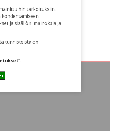
 mainittuihin tarkoituksiin.
an kohdentamiseen.
et ja sisällön, mainoksia ja
ta tunnisteista on
etukset
”.
ki