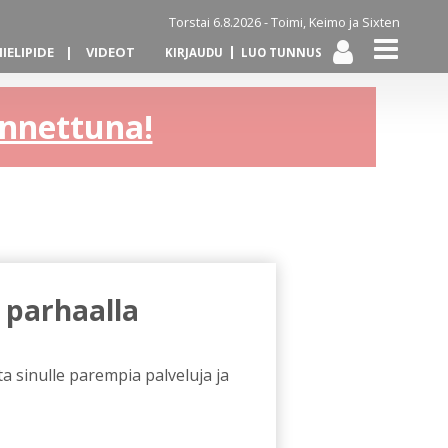
Torstai 6.8.2026 -
Toimi, Keimo ja Sixten
IELIPIDE
VIDEOT
KIRJAUDU
LUO TUNNUS
kannettuna!
 parhaalla
a sinulle parempia palveluja ja