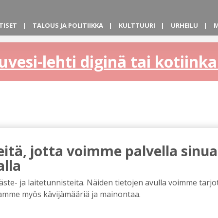
TISET
TALOUS JA POLITIIKKA
KULTTUURI
URHEILU
M
uvesi-lehti diginä tai kotiin
tä, jotta voimme palvella sinua
alla
e- ja laitetunnisteita. Näiden tietojen avulla voimme tarjot
amme myös kävijämääriä ja mainontaa.