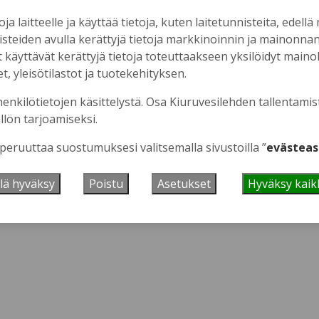
oja laitteelle ja käyttää tietoja, kuten laitetunnisteita, edellä
nisteiden avulla kerättyjä tietoja markkinoinnin ja mainonn
äyttävät kerättyjä tietoja toteuttaakseen yksilöidyt mainoks
, yleisötilastot ja tuotekehityksen.
 se tästä.
henkilötietojen käsittelystä. Osa Kiuruvesilehden tallentamis
llön tarjoamiseksi.
 peruuttaa suostumuksesi valitsemalla sivustoilla ”
evästeas
lä hyväksy
Poistu
Asetukset
Hyväksy kaik