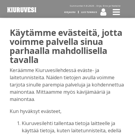
Sunnuntai 9.8.2026 -
Erja, Eira ja Natalie
KIRJAUDU
LUO TUNNUS
Käytämme evästeitä, jotta
Tilaa Kiuruvesi-lehti diginä
voimme palvella sinua
parhaalla mahdollisella
tai kotiinkannettuna!
tavalla
Keräämme Kiuruvesilehdessä eväste- ja
Kirjaudu
laitetunnisteita. Näiden tietojen avulla voimme
tarjota sinulle parempia palveluja ja kohdennettua
mainontaa. Mittaamme myös kävijämääriä ja
Sähköposti
mainontaa.
Kun hyväksyt evästeet,
Kiuruvesilehti tallentaa tietoja laitteelle ja
Salasana
käyttää tietoja, kuten laitetunnisteita, edellä