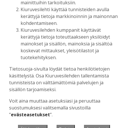
mainittuihin tarkoituksiin.
Kiuruvesilehti käyttää tunnisteiden avulla
kerättyjä tietoja markkinoinnin ja mainonnan
Muista minut
kohdentamiseen.
Kiuruvesilehden kumppanit käyttävät
kerättyjä tietoja toteuttaakseen yksilöidyt
mainokset ja sisällön, mainoksia ja sisältöä
koskevat mittaukset, yleisötilastot ja
Unohtuiko salasana?
tuotekehityksen.
Jos sinulla ei ole vielä tunnusta, hanki
Tietosuoja-sivulta löydät tietoa henkilötietojen
se tästä.
käsittelystä. Osa Kiuruvesilehden tallentamista
tunnisteista on välttämättömiä palvelujen ja
sisällön tarjoamiseksi.
Voit aina muuttaa asetuksiasi ja peruuttaa
Käyntiosoite
:
Kiuruvesi Lehti oy
suostumuksesi valitsemalla sivustoilla
Niemistenkatu 4
”
evästeasetukset
”.
Kiuruvesi
Postiosoite
:
Kiuruvesi Lehti oy