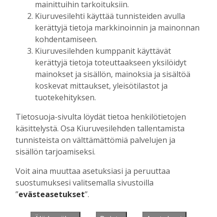
mainittuihin tarkoituksiin.
Kiuruvesilehti käyttää tunnisteiden avulla
kerättyjä tietoja markkinoinnin ja mainonnan
Muista minut
kohdentamiseen.
Kiuruvesilehden kumppanit käyttävät
kerättyjä tietoja toteuttaakseen yksilöidyt
mainokset ja sisällön, mainoksia ja sisältöä
koskevat mittaukset, yleisötilastot ja
Unohtuiko salasana?
tuotekehityksen.
Jos sinulla ei ole vielä tunnusta, hanki
Tietosuoja-sivulta löydät tietoa henkilötietojen
se tästä.
käsittelystä. Osa Kiuruvesilehden tallentamista
tunnisteista on välttämättömiä palvelujen ja
sisällön tarjoamiseksi.
Voit aina muuttaa asetuksiasi ja peruuttaa
Käyntiosoite
:
Kiuruvesi Lehti oy
suostumuksesi valitsemalla sivustoilla
Niemistenkatu 4
”
evästeasetukset
”.
Kiuruvesi
Postiosoite
:
Kiuruvesi Lehti oy