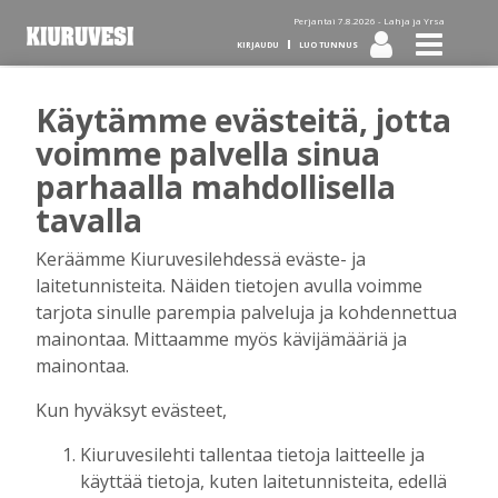
Perjantai 7.8.2026 -
Lahja ja Yrsa
KIRJAUDU
LUO TUNNUS
Käytämme evästeitä, jotta
Tilaa Kiuruvesi-lehti diginä
voimme palvella sinua
parhaalla mahdollisella
tai kotiinkannettuna!
tavalla
Keräämme Kiuruvesilehdessä eväste- ja
Kirjaudu
laitetunnisteita. Näiden tietojen avulla voimme
tarjota sinulle parempia palveluja ja kohdennettua
mainontaa. Mittaamme myös kävijämääriä ja
Sähköposti
mainontaa.
Kun hyväksyt evästeet,
Kiuruvesilehti tallentaa tietoja laitteelle ja
Salasana
käyttää tietoja, kuten laitetunnisteita, edellä