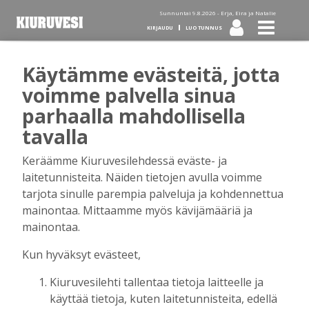
Sunnuntai 9.8.2026 -
Erja, Eira ja Natalie
KIRJAUDU
LUO TUNNUS
Käytämme evästeitä, jotta
Tilaa Kiuruvesi-lehti diginä
voimme palvella sinua
parhaalla mahdollisella
tai kotiinkannettuna!
tavalla
Keräämme Kiuruvesilehdessä eväste- ja
Kirjaudu
laitetunnisteita. Näiden tietojen avulla voimme
tarjota sinulle parempia palveluja ja kohdennettua
mainontaa. Mittaamme myös kävijämääriä ja
Sähköposti
mainontaa.
Kun hyväksyt evästeet,
Kiuruvesilehti tallentaa tietoja laitteelle ja
Salasana
käyttää tietoja, kuten laitetunnisteita, edellä