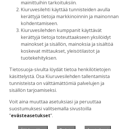
mainittuihin tarkoituksiin.
Kiuruvesilehti käyttää tunnisteiden avulla
kerättyjä tietoja markkinoinnin ja mainonnan
Muista minut
kohdentamiseen.
Kiuruvesilehden kumppanit käyttävät
kerättyjä tietoja toteuttaakseen yksilöidyt
mainokset ja sisällön, mainoksia ja sisältöä
koskevat mittaukset, yleisötilastot ja
Unohtuiko salasana?
tuotekehityksen.
Jos sinulla ei ole vielä tunnusta, hanki
Tietosuoja-sivulta löydät tietoa henkilötietojen
se tästä.
käsittelystä. Osa Kiuruvesilehden tallentamista
tunnisteista on välttämättömiä palvelujen ja
sisällön tarjoamiseksi.
Voit aina muuttaa asetuksiasi ja peruuttaa
Käyntiosoite
:
Kiuruvesi Lehti oy
suostumuksesi valitsemalla sivustoilla
Niemistenkatu 4
”
evästeasetukset
”.
Kiuruvesi
Postiosoite
:
Kiuruvesi Lehti oy