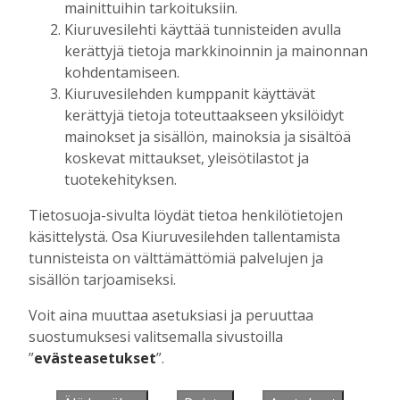
mainittuihin tarkoituksiin.
Kiuruvesilehti käyttää tunnisteiden avulla
kerättyjä tietoja markkinoinnin ja mainonnan
Muista minut
kohdentamiseen.
Kiuruvesilehden kumppanit käyttävät
kerättyjä tietoja toteuttaakseen yksilöidyt
mainokset ja sisällön, mainoksia ja sisältöä
koskevat mittaukset, yleisötilastot ja
Unohtuiko salasana?
tuotekehityksen.
Jos sinulla ei ole vielä tunnusta, hanki
Tietosuoja-sivulta löydät tietoa henkilötietojen
se tästä.
käsittelystä. Osa Kiuruvesilehden tallentamista
tunnisteista on välttämättömiä palvelujen ja
sisällön tarjoamiseksi.
Voit aina muuttaa asetuksiasi ja peruuttaa
Käyntiosoite
:
Kiuruvesi Lehti oy
suostumuksesi valitsemalla sivustoilla
Niemistenkatu 4
”
evästeasetukset
”.
Kiuruvesi
Postiosoite
:
Kiuruvesi Lehti oy