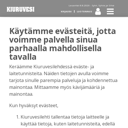
Lauantai 8.8.2026 -
Sylvi, Sylvia ja Silva
KIRJAUDU
LUO TUNNUS
Käytämme evästeitä, jotta
Tilaa Kiuruvesi-lehti diginä
voimme palvella sinua
parhaalla mahdollisella
tai kotiinkannettuna!
tavalla
Keräämme Kiuruvesilehdessä eväste- ja
Kirjaudu
laitetunnisteita. Näiden tietojen avulla voimme
tarjota sinulle parempia palveluja ja kohdennettua
mainontaa. Mittaamme myös kävijämääriä ja
Sähköposti
mainontaa.
Kun hyväksyt evästeet,
Kiuruvesilehti tallentaa tietoja laitteelle ja
Salasana
käyttää tietoja, kuten laitetunnisteita, edellä