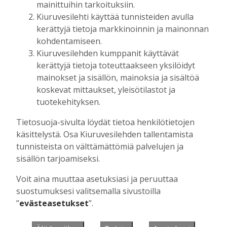
mainittuihin tarkoituksiin.
Kiuruvesilehti käyttää tunnisteiden avulla
kerättyjä tietoja markkinoinnin ja mainonnan
Muista minut
kohdentamiseen.
Kiuruvesilehden kumppanit käyttävät
kerättyjä tietoja toteuttaakseen yksilöidyt
mainokset ja sisällön, mainoksia ja sisältöä
koskevat mittaukset, yleisötilastot ja
Unohtuiko salasana?
tuotekehityksen.
Jos sinulla ei ole vielä tunnusta, hanki
Tietosuoja-sivulta löydät tietoa henkilötietojen
se tästä.
käsittelystä. Osa Kiuruvesilehden tallentamista
tunnisteista on välttämättömiä palvelujen ja
sisällön tarjoamiseksi.
Voit aina muuttaa asetuksiasi ja peruuttaa
Käyntiosoite
:
Kiuruvesi Lehti oy
suostumuksesi valitsemalla sivustoilla
Niemistenkatu 4
”
evästeasetukset
”.
Kiuruvesi
Postiosoite
:
Kiuruvesi Lehti oy