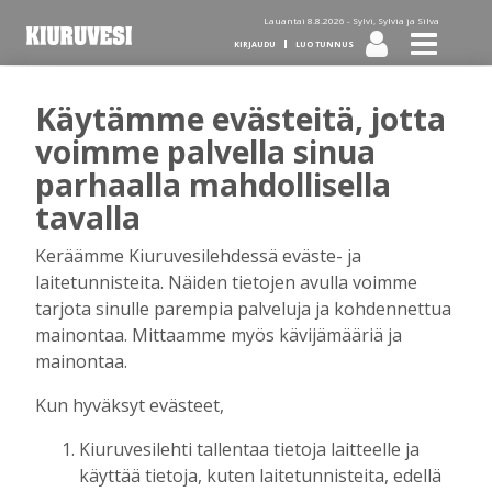
Lauantai 8.8.2026 -
Sylvi, Sylvia ja Silva
KIRJAUDU
LUO TUNNUS
Käytämme evästeitä, jotta
Tilaa Kiuruvesi-lehti diginä
voimme palvella sinua
parhaalla mahdollisella
tai kotiinkannettuna!
tavalla
Keräämme Kiuruvesilehdessä eväste- ja
Kirjaudu
laitetunnisteita. Näiden tietojen avulla voimme
tarjota sinulle parempia palveluja ja kohdennettua
mainontaa. Mittaamme myös kävijämääriä ja
Sähköposti
mainontaa.
Kun hyväksyt evästeet,
Kiuruvesilehti tallentaa tietoja laitteelle ja
Salasana
käyttää tietoja, kuten laitetunnisteita, edellä