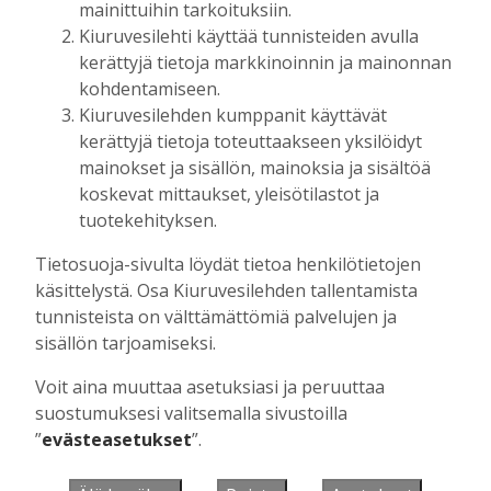
mainittuihin tarkoituksiin.
Kiuruvesilehti käyttää tunnisteiden avulla
kerättyjä tietoja markkinoinnin ja mainonnan
Muista minut
kohdentamiseen.
Kiuruvesilehden kumppanit käyttävät
kerättyjä tietoja toteuttaakseen yksilöidyt
mainokset ja sisällön, mainoksia ja sisältöä
koskevat mittaukset, yleisötilastot ja
Unohtuiko salasana?
tuotekehityksen.
Jos sinulla ei ole vielä tunnusta, hanki
Tietosuoja-sivulta löydät tietoa henkilötietojen
se tästä.
käsittelystä. Osa Kiuruvesilehden tallentamista
tunnisteista on välttämättömiä palvelujen ja
sisällön tarjoamiseksi.
Voit aina muuttaa asetuksiasi ja peruuttaa
Käyntiosoite
:
Kiuruvesi Lehti oy
suostumuksesi valitsemalla sivustoilla
Niemistenkatu 4
”
evästeasetukset
”.
Kiuruvesi
Postiosoite
:
Kiuruvesi Lehti oy