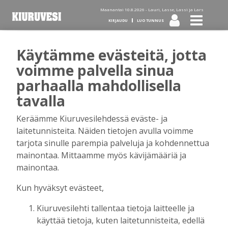
Maanantai 10.8.2026 -
Lauri, Lasse, Lassi ja Lars
KIRJAUDU
LUO TUNNUS
Käytämme evästeitä, jotta
Tilaa Kiuruvesi-lehti diginä
voimme palvella sinua
parhaalla mahdollisella
tai kotiinkannettuna!
tavalla
Keräämme Kiuruvesilehdessä eväste- ja
Kirjaudu
laitetunnisteita. Näiden tietojen avulla voimme
tarjota sinulle parempia palveluja ja kohdennettua
mainontaa. Mittaamme myös kävijämääriä ja
Sähköposti
mainontaa.
Kun hyväksyt evästeet,
Kiuruvesilehti tallentaa tietoja laitteelle ja
Salasana
käyttää tietoja, kuten laitetunnisteita, edellä