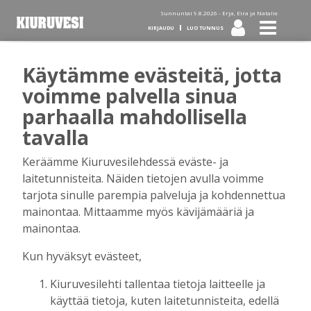
Sunnuntai 9.8.2026 -
Erja, Eira ja Natalie
KIRJAUDU
LUO TUNNUS
Käytämme evästeitä, jotta
Tilaa Kiuruvesi-lehti diginä
voimme palvella sinua
parhaalla mahdollisella
tai kotiinkannettuna!
tavalla
Keräämme Kiuruvesilehdessä eväste- ja
Kirjaudu
laitetunnisteita. Näiden tietojen avulla voimme
tarjota sinulle parempia palveluja ja kohdennettua
mainontaa. Mittaamme myös kävijämääriä ja
Sähköposti
mainontaa.
Kun hyväksyt evästeet,
Kiuruvesilehti tallentaa tietoja laitteelle ja
Salasana
käyttää tietoja, kuten laitetunnisteita, edellä