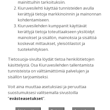
mainittuihin tarkoituksiin.
Kiuruvesilehti käyttää tunnisteiden avulla
kerättyjä tietoja markkinoinnin ja mainonnan
Muista minut
kohdentamiseen.
Kiuruvesilehden kumppanit käyttävät
kerättyjä tietoja toteuttaakseen yksilöidyt
mainokset ja sisällön, mainoksia ja sisältöä
koskevat mittaukset, yleisötilastot ja
Unohtuiko salasana?
tuotekehityksen.
Jos sinulla ei ole vielä tunnusta, hanki
Tietosuoja-sivulta löydät tietoa henkilötietojen
se tästä.
käsittelystä. Osa Kiuruvesilehden tallentamista
tunnisteista on välttämättömiä palvelujen ja
sisällön tarjoamiseksi.
Voit aina muuttaa asetuksiasi ja peruuttaa
Käyntiosoite
:
Kiuruvesi Lehti oy
suostumuksesi valitsemalla sivustoilla
Niemistenkatu 4
”
evästeasetukset
”.
Kiuruvesi
Postiosoite
:
Kiuruvesi Lehti oy