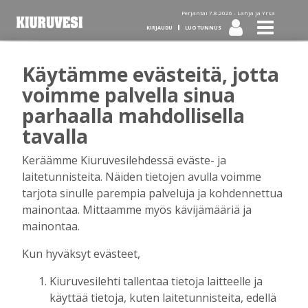
Perjantai 7.8.2026 -
Lahja ja Yrsa
KIRJAUDU
LUO TUNNUS
Käytämme evästeitä, jotta
Tilaa Kiuruvesi-lehti diginä
voimme palvella sinua
parhaalla mahdollisella
tai kotiinkannettuna!
tavalla
Keräämme Kiuruvesilehdessä eväste- ja
Kirjaudu
laitetunnisteita. Näiden tietojen avulla voimme
tarjota sinulle parempia palveluja ja kohdennettua
mainontaa. Mittaamme myös kävijämääriä ja
Sähköposti
mainontaa.
Kun hyväksyt evästeet,
Kiuruvesilehti tallentaa tietoja laitteelle ja
Salasana
käyttää tietoja, kuten laitetunnisteita, edellä