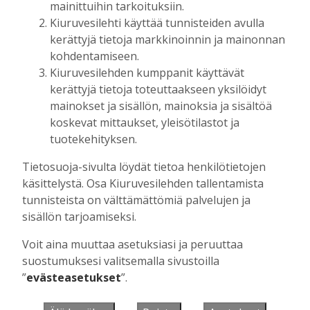
mainittuihin tarkoituksiin.
Kiuruvesilehti käyttää tunnisteiden avulla
kerättyjä tietoja markkinoinnin ja mainonnan
Muista minut
kohdentamiseen.
Kiuruvesilehden kumppanit käyttävät
kerättyjä tietoja toteuttaakseen yksilöidyt
mainokset ja sisällön, mainoksia ja sisältöä
koskevat mittaukset, yleisötilastot ja
Unohtuiko salasana?
tuotekehityksen.
Jos sinulla ei ole vielä tunnusta, hanki
Tietosuoja-sivulta löydät tietoa henkilötietojen
se tästä.
käsittelystä. Osa Kiuruvesilehden tallentamista
tunnisteista on välttämättömiä palvelujen ja
sisällön tarjoamiseksi.
Voit aina muuttaa asetuksiasi ja peruuttaa
Käyntiosoite
:
Kiuruvesi Lehti oy
suostumuksesi valitsemalla sivustoilla
Niemistenkatu 4
”
evästeasetukset
”.
Kiuruvesi
Postiosoite
:
Kiuruvesi Lehti oy