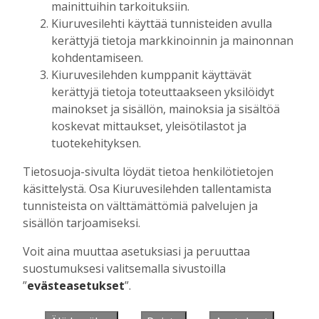
mainittuihin tarkoituksiin.
Kiuruvesilehti käyttää tunnisteiden avulla
kerättyjä tietoja markkinoinnin ja mainonnan
Muista minut
kohdentamiseen.
Kiuruvesilehden kumppanit käyttävät
kerättyjä tietoja toteuttaakseen yksilöidyt
mainokset ja sisällön, mainoksia ja sisältöä
koskevat mittaukset, yleisötilastot ja
Unohtuiko salasana?
tuotekehityksen.
Jos sinulla ei ole vielä tunnusta, hanki
Tietosuoja-sivulta löydät tietoa henkilötietojen
se tästä.
käsittelystä. Osa Kiuruvesilehden tallentamista
tunnisteista on välttämättömiä palvelujen ja
sisällön tarjoamiseksi.
Voit aina muuttaa asetuksiasi ja peruuttaa
Käyntiosoite
:
Kiuruvesi Lehti oy
suostumuksesi valitsemalla sivustoilla
Niemistenkatu 4
”
evästeasetukset
”.
Kiuruvesi
Postiosoite
:
Kiuruvesi Lehti oy