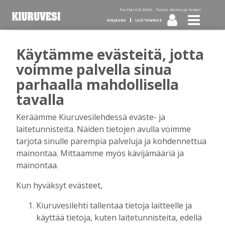
Torstai 6.8.2026 -
Toimi, Keimo ja Sixten
KIRJAUDU
LUO TUNNUS
Käytämme evästeitä, jotta
Tilaa Kiuruvesi-lehti diginä
voimme palvella sinua
parhaalla mahdollisella
tai kotiinkannettuna!
tavalla
Keräämme Kiuruvesilehdessä eväste- ja
Kirjaudu
laitetunnisteita. Näiden tietojen avulla voimme
tarjota sinulle parempia palveluja ja kohdennettua
mainontaa. Mittaamme myös kävijämääriä ja
Sähköposti
mainontaa.
Kun hyväksyt evästeet,
Kiuruvesilehti tallentaa tietoja laitteelle ja
Salasana
käyttää tietoja, kuten laitetunnisteita, edellä