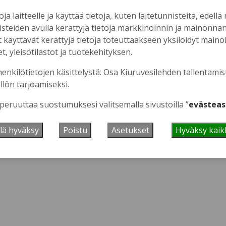
oja laitteelle ja käyttää tietoja, kuten laitetunnisteita, edellä
nisteiden avulla kerättyjä tietoja markkinoinnin ja mainonn
äyttävät kerättyjä tietoja toteuttaakseen yksilöidyt mainoks
, yleisötilastot ja tuotekehityksen.
 se tästä.
henkilötietojen käsittelystä. Osa Kiuruvesilehden tallentamis
llön tarjoamiseksi.
 peruuttaa suostumuksesi valitsemalla sivustoilla ”
evästeas
lä hyväksy
Poistu
Asetukset
Hyväksy kaik