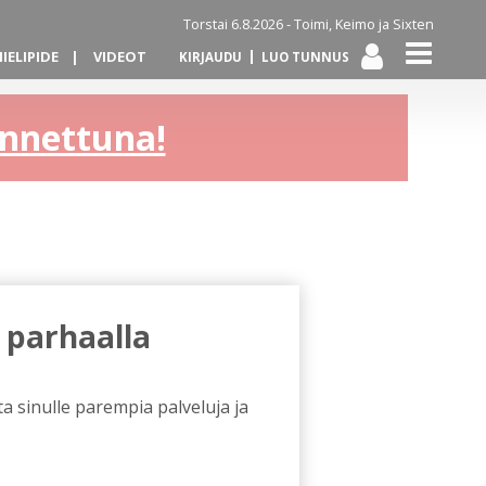
Torstai 6.8.2026 -
Toimi, Keimo ja Sixten
IELIPIDE
VIDEOT
KIRJAUDU
LUO TUNNUS
kannettuna!
 parhaalla
a sinulle parempia palveluja ja