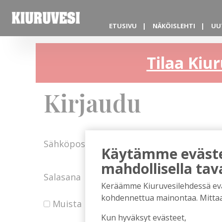
ETUSIVU
NÄKÖISLEHTI
UU
Tilaa Kiur
Kirjaudu
Sähköposti
Käytämme evästei
mahdollisella tav
Salasana
Keräämme Kiuruvesilehdessä eväst
kohdennettua mainontaa. Mitta
Muista minut
Kun hyväksyt evästeet,