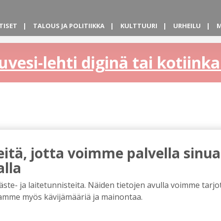
TISET
TALOUS JA POLITIIKKA
KULTTUURI
URHEILU
M
uvesi-lehti diginä tai kotiin
tä, jotta voimme palvella sinua
alla
e- ja laitetunnisteita. Näiden tietojen avulla voimme tarjot
amme myös kävijämääriä ja mainontaa.