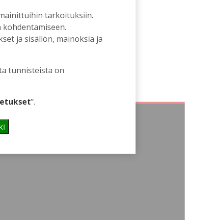
 mainittuihin tarkoituksiin.
an kohdentamiseen.
et ja sisällön, mainoksia ja
ta tunnisteista on
etukset
”.
ki