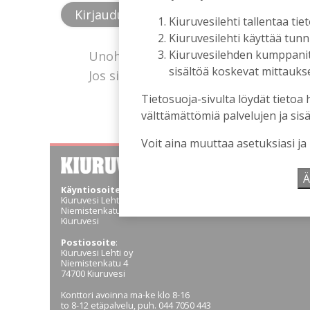
Kiuruvesilehti tallentaa tiet
Kiuruvesilehti käyttää tun
Kiuruvesilehden kumppanit k
Unohtuiko salasana?
sisältöä koskevat mittaukset
Jos sinulla ei ole vielä tunnusta, hanki
Tietosuoja-sivulta löydät tietoa 
välttämättömiä palvelujen ja sisä
Voit aina muuttaa asetuksiasi ja
Ä
Käyntiosoite
:
Kiuruvesi Lehti oy
Niemistenkatu 4
Kiuruvesi
Postiosoite
:
Kiuruvesi Lehti oy
Niemistenkatu 4
74700 Kiuruvesi
Konttori avoinna ma-ke klo 8-16
to 8-12 etäpalvelu, puh. 044 7050 443