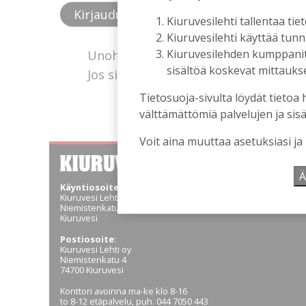
Kiuruvesilehti tallentaa tiet
Kiuruvesilehti käyttää tun
Kiuruvesilehden kumppanit k
Unohtuiko salasana?
sisältöä koskevat mittaukset
Jos sinulla ei ole vielä tunnusta, hanki
Tietosuoja-sivulta löydät tietoa 
välttämättömiä palvelujen ja sisä
Voit aina muuttaa asetuksiasi ja
Ä
Käyntiosoite
:
Kiuruvesi Lehti oy
Niemistenkatu 4
Kiuruvesi
Postiosoite
:
Kiuruvesi Lehti oy
Niemistenkatu 4
74700 Kiuruvesi
Konttori avoinna ma-ke klo 8-16
to 8-12 etäpalvelu, puh. 044 7050 443