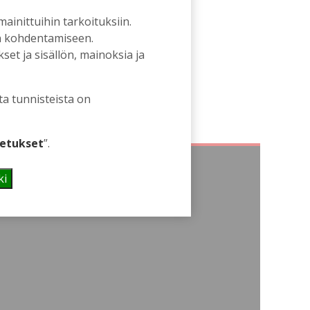
 mainittuihin tarkoituksiin.
an kohdentamiseen.
et ja sisällön, mainoksia ja
ta tunnisteista on
etukset
”.
ki