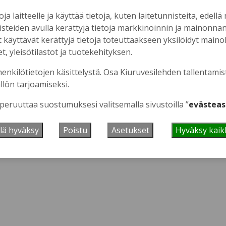
oja laitteelle ja käyttää tietoja, kuten laitetunnisteita, edellä
nisteiden avulla kerättyjä tietoja markkinoinnin ja mainonn
äyttävät kerättyjä tietoja toteuttaakseen yksilöidyt mainoks
, yleisötilastot ja tuotekehityksen.
 se tästä.
henkilötietojen käsittelystä. Osa Kiuruvesilehden tallentamis
llön tarjoamiseksi.
 peruuttaa suostumuksesi valitsemalla sivustoilla ”
evästeas
lä hyväksy
Poistu
Asetukset
Hyväksy kaik