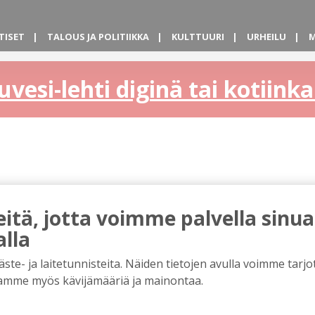
TISET
TALOUS JA POLITIIKKA
KULTTUURI
URHEILU
M
uvesi-lehti diginä tai kotiin
tä, jotta voimme palvella sinua
alla
e- ja laitetunnisteita. Näiden tietojen avulla voimme tarjot
amme myös kävijämääriä ja mainontaa.