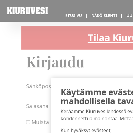
ETUSIVU
NÄKÖISLEHTI
UU
Tilaa Kiur
Kirjaudu
Sähköposti
Käytämme evästei
mahdollisella tav
Salasana
Keräämme Kiuruvesilehdessä eväst
kohdennettua mainontaa. Mitta
Muista minut
Kun hyväksyt evästeet,