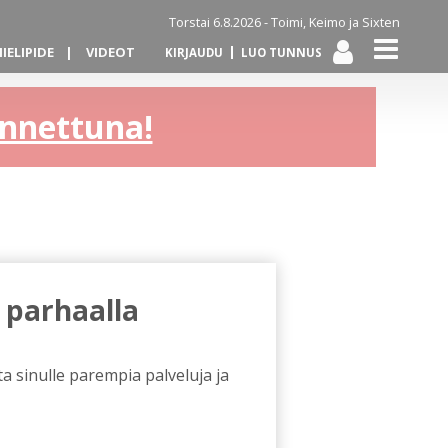
Torstai 6.8.2026 -
Toimi, Keimo ja Sixten
IELIPIDE
VIDEOT
KIRJAUDU
LUO TUNNUS
kannettuna!
 parhaalla
a sinulle parempia palveluja ja