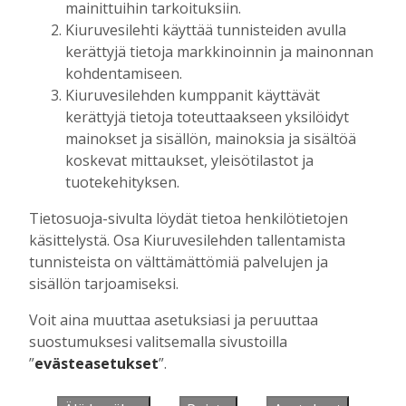
mainittuihin tarkoituksiin.
Kiuruvesilehti käyttää tunnisteiden avulla
kerättyjä tietoja markkinoinnin ja mainonnan
Muista minut
kohdentamiseen.
Kiuruvesilehden kumppanit käyttävät
kerättyjä tietoja toteuttaakseen yksilöidyt
mainokset ja sisällön, mainoksia ja sisältöä
koskevat mittaukset, yleisötilastot ja
Unohtuiko salasana?
tuotekehityksen.
Jos sinulla ei ole vielä tunnusta, hanki
Tietosuoja-sivulta löydät tietoa henkilötietojen
se tästä.
käsittelystä. Osa Kiuruvesilehden tallentamista
tunnisteista on välttämättömiä palvelujen ja
sisällön tarjoamiseksi.
Voit aina muuttaa asetuksiasi ja peruuttaa
Käyntiosoite
:
Kiuruvesi Lehti oy
suostumuksesi valitsemalla sivustoilla
Niemistenkatu 4
”
evästeasetukset
”.
Kiuruvesi
Postiosoite
:
Kiuruvesi Lehti oy