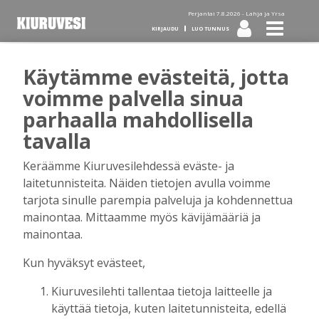
Perjantai 7.8.2026 -
Lahja ja Yrsa
KIRJAUDU
LUO TUNNUS
Käytämme evästeitä, jotta
Tilaa Kiuruvesi-lehti diginä
voimme palvella sinua
parhaalla mahdollisella
tai kotiinkannettuna!
tavalla
Keräämme Kiuruvesilehdessä eväste- ja
Kirjaudu
laitetunnisteita. Näiden tietojen avulla voimme
tarjota sinulle parempia palveluja ja kohdennettua
mainontaa. Mittaamme myös kävijämääriä ja
Sähköposti
mainontaa.
Kun hyväksyt evästeet,
Kiuruvesilehti tallentaa tietoja laitteelle ja
Salasana
käyttää tietoja, kuten laitetunnisteita, edellä