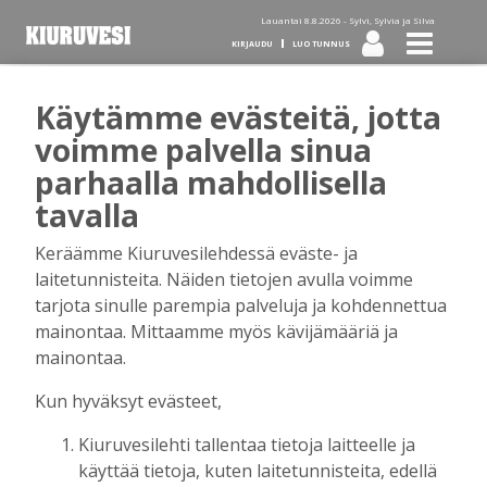
Lauantai 8.8.2026 -
Sylvi, Sylvia ja Silva
KIRJAUDU
LUO TUNNUS
Käytämme evästeitä, jotta
Tilaa Kiuruvesi-lehti diginä
voimme palvella sinua
parhaalla mahdollisella
tai kotiinkannettuna!
tavalla
Keräämme Kiuruvesilehdessä eväste- ja
Kirjaudu
laitetunnisteita. Näiden tietojen avulla voimme
tarjota sinulle parempia palveluja ja kohdennettua
mainontaa. Mittaamme myös kävijämääriä ja
Sähköposti
mainontaa.
Kun hyväksyt evästeet,
Kiuruvesilehti tallentaa tietoja laitteelle ja
Salasana
käyttää tietoja, kuten laitetunnisteita, edellä