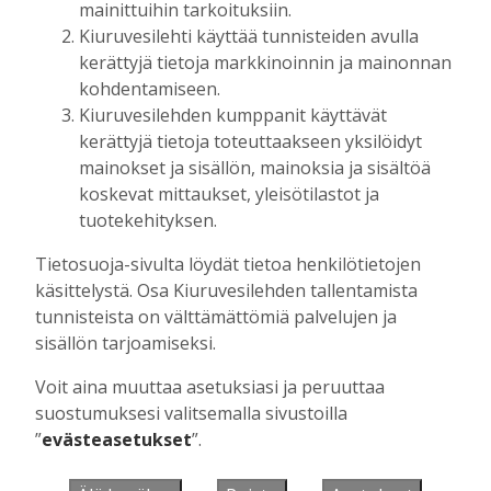
mainittuihin tarkoituksiin.
Kiuruvesilehti käyttää tunnisteiden avulla
kerättyjä tietoja markkinoinnin ja mainonnan
Muista minut
kohdentamiseen.
Kiuruvesilehden kumppanit käyttävät
kerättyjä tietoja toteuttaakseen yksilöidyt
mainokset ja sisällön, mainoksia ja sisältöä
koskevat mittaukset, yleisötilastot ja
Unohtuiko salasana?
tuotekehityksen.
Jos sinulla ei ole vielä tunnusta, hanki
Tietosuoja-sivulta löydät tietoa henkilötietojen
se tästä.
käsittelystä. Osa Kiuruvesilehden tallentamista
tunnisteista on välttämättömiä palvelujen ja
sisällön tarjoamiseksi.
Voit aina muuttaa asetuksiasi ja peruuttaa
Käyntiosoite
:
Kiuruvesi Lehti oy
suostumuksesi valitsemalla sivustoilla
Niemistenkatu 4
”
evästeasetukset
”.
Kiuruvesi
Postiosoite
:
Kiuruvesi Lehti oy