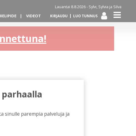
Lauantai 8.8.2026 -
Sylvi, Sylvia ja Silva
IELIPIDE
VIDEOT
KIRJAUDU
LUO TUNNUS
kannettuna!
 parhaalla
a sinulle parempia palveluja ja