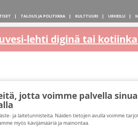
TISET
TALOUS JA POLITIIKKA
KULTTUURI
URHEILU
M
uvesi-lehti diginä tai kotiin
tä, jotta voimme palvella sinua
alla
e- ja laitetunnisteita. Näiden tietojen avulla voimme tarjot
amme myös kävijämääriä ja mainontaa.