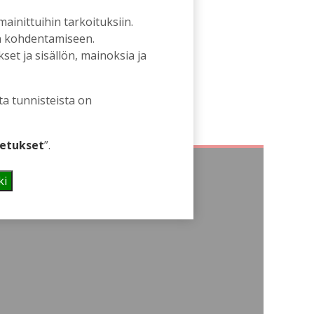
 mainittuihin tarkoituksiin.
an kohdentamiseen.
et ja sisällön, mainoksia ja
ta tunnisteista on
etukset
”.
ki