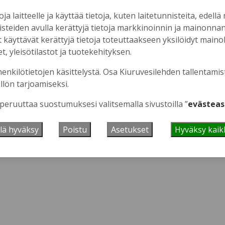
oja laitteelle ja käyttää tietoja, kuten laitetunnisteita, edellä
nisteiden avulla kerättyjä tietoja markkinoinnin ja mainonn
äyttävät kerättyjä tietoja toteuttaakseen yksilöidyt mainoks
, yleisötilastot ja tuotekehityksen.
 se tästä.
henkilötietojen käsittelystä. Osa Kiuruvesilehden tallentamis
llön tarjoamiseksi.
 peruuttaa suostumuksesi valitsemalla sivustoilla ”
evästeas
lä hyväksy
Poistu
Asetukset
Hyväksy kaik