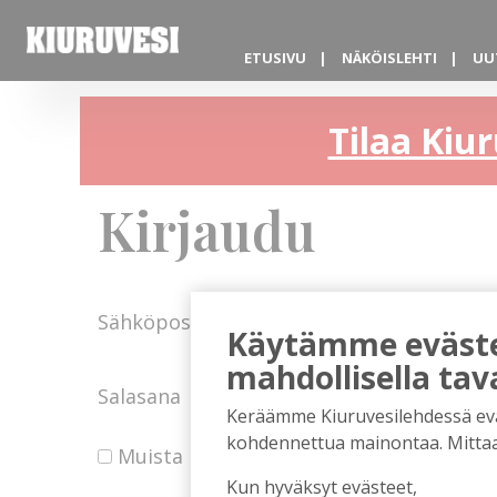
ETUSIVU
NÄKÖISLEHTI
UU
Tilaa Kiur
Kirjaudu
Sähköposti
Käytämme evästei
mahdollisella tav
Salasana
Keräämme Kiuruvesilehdessä eväst
kohdennettua mainontaa. Mitta
Muista minut
Kun hyväksyt evästeet,