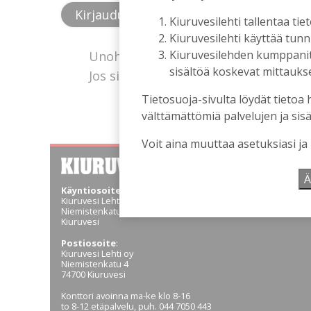
Kiuruvesilehti tallentaa tiet
Kiuruvesilehti käyttää tun
Kiuruvesilehden kumppanit k
Unohtuiko salasana?
sisältöä koskevat mittaukset
Jos sinulla ei ole vielä tunnusta, hanki
Tietosuoja-sivulta löydät tietoa 
välttämättömiä palvelujen ja sisä
Voit aina muuttaa asetuksiasi ja
Ä
Käyntiosoite
:
Kiuruvesi Lehti oy
Niemistenkatu 4
Kiuruvesi
Postiosoite
:
Kiuruvesi Lehti oy
Niemistenkatu 4
74700 Kiuruvesi
Konttori avoinna ma-ke klo 8-16
to 8-12 etäpalvelu, puh. 044 7050 443