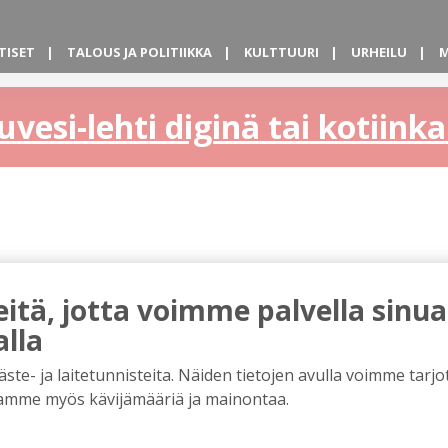
TISET
TALOUS JA POLITIIKKA
KULTTUURI
URHEILU
M
uvesi-lehti diginä tai kotiin
tä, jotta voimme palvella sinua
alla
e- ja laitetunnisteita. Näiden tietojen avulla voimme tarjot
amme myös kävijämääriä ja mainontaa.