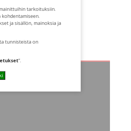
 mainittuihin tarkoituksiin.
an kohdentamiseen.
et ja sisällön, mainoksia ja
ta tunnisteista on
etukset
”.
ki