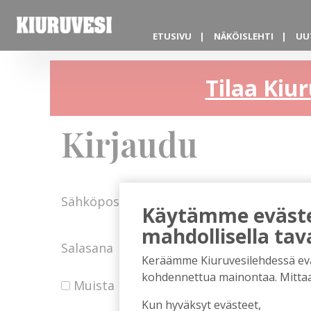
ETUSIVU
NÄKÖISLEHTI
UU
Tilaa Kiur
Kirjaudu
Sähköposti
Käytämme evästei
mahdollisella tav
Salasana
Keräämme Kiuruvesilehdessä eväst
kohdennettua mainontaa. Mitta
Muista minut
Kun hyväksyt evästeet,