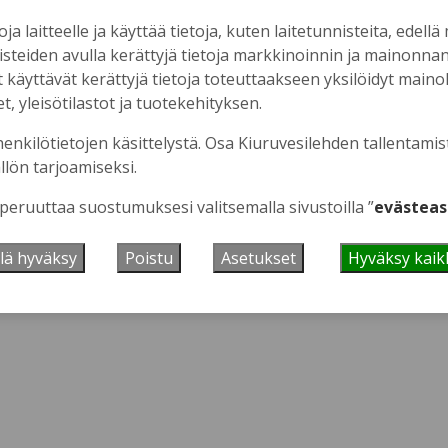
oja laitteelle ja käyttää tietoja, kuten laitetunnisteita, edellä
nisteiden avulla kerättyjä tietoja markkinoinnin ja mainonn
äyttävät kerättyjä tietoja toteuttaakseen yksilöidyt mainoks
, yleisötilastot ja tuotekehityksen.
 se tästä.
henkilötietojen käsittelystä. Osa Kiuruvesilehden tallentamis
llön tarjoamiseksi.
 peruuttaa suostumuksesi valitsemalla sivustoilla ”
evästeas
lä hyväksy
Poistu
Asetukset
Hyväksy kaik