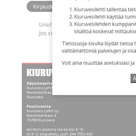
Kiuruvesilehti tallentaa tiet
Kiuruvesilehti käyttää tun
Kiuruvesilehden kumppanit k
Unohtuiko salasana?
sisältöä koskevat mittaukset
Jos sinulla ei ole vielä tunnusta, hanki
Tietosuoja-sivulta löydät tietoa 
välttämättömiä palvelujen ja sisä
Voit aina muuttaa asetuksiasi ja
Ä
Käyntiosoite
:
Kiuruvesi Lehti oy
Niemistenkatu 4
Kiuruvesi
Postiosoite
:
Kiuruvesi Lehti oy
Niemistenkatu 4
74700 Kiuruvesi
Konttori avoinna ma-ke klo 8-16
to 8-12 etäpalvelu, puh. 044 7050 443