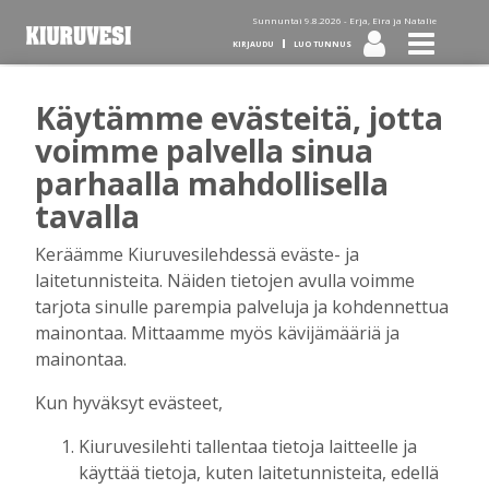
Sunnuntai 9.8.2026 -
Erja, Eira ja Natalie
KIRJAUDU
LUO TUNNUS
Käytämme evästeitä, jotta
Tilaa Kiuruvesi-lehti diginä
voimme palvella sinua
parhaalla mahdollisella
tai kotiinkannettuna!
tavalla
Keräämme Kiuruvesilehdessä eväste- ja
Kirjaudu
laitetunnisteita. Näiden tietojen avulla voimme
tarjota sinulle parempia palveluja ja kohdennettua
mainontaa. Mittaamme myös kävijämääriä ja
Sähköposti
mainontaa.
Kun hyväksyt evästeet,
Kiuruvesilehti tallentaa tietoja laitteelle ja
Salasana
käyttää tietoja, kuten laitetunnisteita, edellä