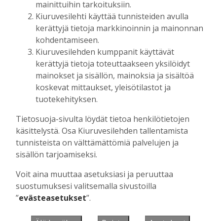
mainittuihin tarkoituksiin.
Kiuruvesilehti käyttää tunnisteiden avulla
kerättyjä tietoja markkinoinnin ja mainonnan
Muista minut
kohdentamiseen.
Kiuruvesilehden kumppanit käyttävät
kerättyjä tietoja toteuttaakseen yksilöidyt
mainokset ja sisällön, mainoksia ja sisältöä
koskevat mittaukset, yleisötilastot ja
Unohtuiko salasana?
tuotekehityksen.
Jos sinulla ei ole vielä tunnusta, hanki
Tietosuoja-sivulta löydät tietoa henkilötietojen
se tästä.
käsittelystä. Osa Kiuruvesilehden tallentamista
tunnisteista on välttämättömiä palvelujen ja
sisällön tarjoamiseksi.
Voit aina muuttaa asetuksiasi ja peruuttaa
Käyntiosoite
:
Kiuruvesi Lehti oy
suostumuksesi valitsemalla sivustoilla
Niemistenkatu 4
”
evästeasetukset
”.
Kiuruvesi
Postiosoite
:
Kiuruvesi Lehti oy