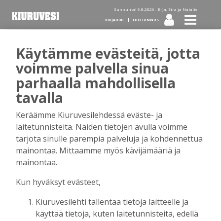
Sunnuntai 9.8.2026 -
Erja, Eira ja Natalie
KIRJAUDU
LUO TUNNUS
Käytämme evästeitä, jotta
Tilaa Kiuruvesi-lehti diginä
voimme palvella sinua
parhaalla mahdollisella
tai kotiinkannettuna!
tavalla
Keräämme Kiuruvesilehdessä eväste- ja
Kirjaudu
laitetunnisteita. Näiden tietojen avulla voimme
tarjota sinulle parempia palveluja ja kohdennettua
mainontaa. Mittaamme myös kävijämääriä ja
Sähköposti
mainontaa.
Kun hyväksyt evästeet,
Kiuruvesilehti tallentaa tietoja laitteelle ja
Salasana
käyttää tietoja, kuten laitetunnisteita, edellä