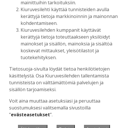
mainittuihin tarkoituksiin.
Kiuruvesilehti käyttää tunnisteiden avulla
kerättyjä tietoja markkinoinnin ja mainonnan
Muista minut
kohdentamiseen.
Kiuruvesilehden kumppanit käyttävät
kerättyjä tietoja toteuttaakseen yksilöidyt
mainokset ja sisällön, mainoksia ja sisältöä
koskevat mittaukset, yleisötilastot ja
Unohtuiko salasana?
tuotekehityksen.
Jos sinulla ei ole vielä tunnusta, hanki
Tietosuoja-sivulta löydät tietoa henkilötietojen
se tästä.
käsittelystä. Osa Kiuruvesilehden tallentamista
tunnisteista on välttämättömiä palvelujen ja
sisällön tarjoamiseksi.
Voit aina muuttaa asetuksiasi ja peruuttaa
Käyntiosoite
:
Kiuruvesi Lehti oy
suostumuksesi valitsemalla sivustoilla
Niemistenkatu 4
”
evästeasetukset
”.
Kiuruvesi
Postiosoite
:
Kiuruvesi Lehti oy