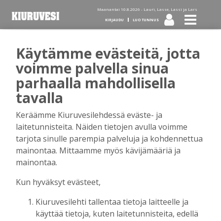
Maanantai 10.8.2026 -
Lauri, Lasse, Lassi ja Lars
KIRJAUDU
LUO TUNNUS
Käytämme evästeitä, jotta
Tilaa Kiuruvesi-lehti diginä
voimme palvella sinua
parhaalla mahdollisella
tai kotiinkannettuna!
tavalla
Keräämme Kiuruvesilehdessä eväste- ja
Kirjaudu
laitetunnisteita. Näiden tietojen avulla voimme
tarjota sinulle parempia palveluja ja kohdennettua
mainontaa. Mittaamme myös kävijämääriä ja
Sähköposti
mainontaa.
Kun hyväksyt evästeet,
Kiuruvesilehti tallentaa tietoja laitteelle ja
Salasana
käyttää tietoja, kuten laitetunnisteita, edellä