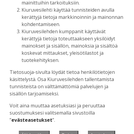
mainittuihin tarkoituksiin.
Kiuruvesilehti käyttää tunnisteiden avulla
kerättyjä tietoja markkinoinnin ja mainonnan
Muista minut
kohdentamiseen.
Kiuruvesilehden kumppanit käyttävät
kerättyjä tietoja toteuttaakseen yksilöidyt
mainokset ja sisällön, mainoksia ja sisältöä
koskevat mittaukset, yleisötilastot ja
Unohtuiko salasana?
tuotekehityksen.
Jos sinulla ei ole vielä tunnusta, hanki
Tietosuoja-sivulta löydät tietoa henkilötietojen
se tästä.
käsittelystä. Osa Kiuruvesilehden tallentamista
tunnisteista on välttämättömiä palvelujen ja
sisällön tarjoamiseksi.
Voit aina muuttaa asetuksiasi ja peruuttaa
Käyntiosoite
:
Kiuruvesi Lehti oy
suostumuksesi valitsemalla sivustoilla
Niemistenkatu 4
”
evästeasetukset
”.
Kiuruvesi
Postiosoite
:
Kiuruvesi Lehti oy