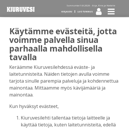
Sunnuntai 9.8.2026 -
Erja, Eira ja Natalie
KIRJAUDU
LUO TUNNUS
Käytämme evästeitä, jotta
Tilaa Kiuruvesi-lehti diginä
voimme palvella sinua
parhaalla mahdollisella
tai kotiinkannettuna!
tavalla
Keräämme Kiuruvesilehdessä eväste- ja
Kirjaudu
laitetunnisteita. Näiden tietojen avulla voimme
tarjota sinulle parempia palveluja ja kohdennettua
mainontaa. Mittaamme myös kävijämääriä ja
Sähköposti
mainontaa.
Kun hyväksyt evästeet,
Kiuruvesilehti tallentaa tietoja laitteelle ja
Salasana
käyttää tietoja, kuten laitetunnisteita, edellä