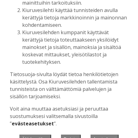
mainittuihin tarkoituksiin.
Kiuruvesilehti käyttää tunnisteiden avulla
kerättyjä tietoja markkinoinnin ja mainonnan
Muista minut
kohdentamiseen.
Kiuruvesilehden kumppanit käyttävät
kerättyjä tietoja toteuttaakseen yksilöidyt
mainokset ja sisällön, mainoksia ja sisältöä
koskevat mittaukset, yleisötilastot ja
Unohtuiko salasana?
tuotekehityksen.
Jos sinulla ei ole vielä tunnusta, hanki
Tietosuoja-sivulta löydät tietoa henkilötietojen
se tästä.
käsittelystä. Osa Kiuruvesilehden tallentamista
tunnisteista on välttämättömiä palvelujen ja
sisällön tarjoamiseksi.
Voit aina muuttaa asetuksiasi ja peruuttaa
Käyntiosoite
:
Kiuruvesi Lehti oy
suostumuksesi valitsemalla sivustoilla
Niemistenkatu 4
”
evästeasetukset
”.
Kiuruvesi
Postiosoite
:
Kiuruvesi Lehti oy