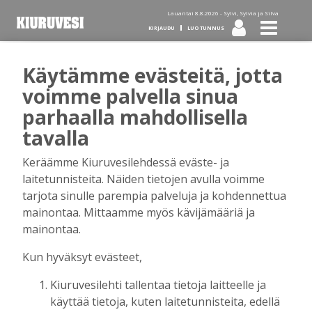
Lauantai 8.8.2026 -
Sylvi, Sylvia ja Silva
KIRJAUDU
LUO TUNNUS
Käytämme evästeitä, jotta
Tilaa Kiuruvesi-lehti diginä
voimme palvella sinua
parhaalla mahdollisella
tai kotiinkannettuna!
tavalla
Keräämme Kiuruvesilehdessä eväste- ja
Kirjaudu
laitetunnisteita. Näiden tietojen avulla voimme
tarjota sinulle parempia palveluja ja kohdennettua
mainontaa. Mittaamme myös kävijämääriä ja
Sähköposti
mainontaa.
Kun hyväksyt evästeet,
Kiuruvesilehti tallentaa tietoja laitteelle ja
Salasana
käyttää tietoja, kuten laitetunnisteita, edellä