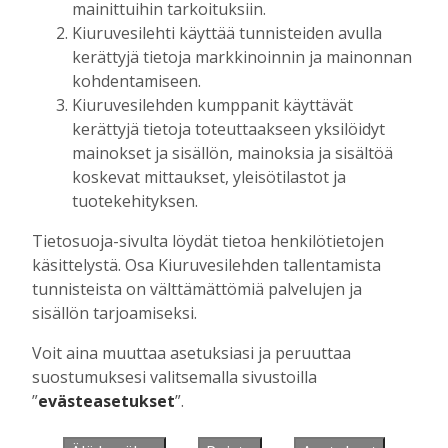
mainittuihin tarkoituksiin.
Kiuruvesilehti käyttää tunnisteiden avulla
kerättyjä tietoja markkinoinnin ja mainonnan
Muista minut
kohdentamiseen.
Kiuruvesilehden kumppanit käyttävät
kerättyjä tietoja toteuttaakseen yksilöidyt
mainokset ja sisällön, mainoksia ja sisältöä
koskevat mittaukset, yleisötilastot ja
Unohtuiko salasana?
tuotekehityksen.
Jos sinulla ei ole vielä tunnusta, hanki
Tietosuoja-sivulta löydät tietoa henkilötietojen
se tästä.
käsittelystä. Osa Kiuruvesilehden tallentamista
tunnisteista on välttämättömiä palvelujen ja
sisällön tarjoamiseksi.
Voit aina muuttaa asetuksiasi ja peruuttaa
Käyntiosoite
:
Kiuruvesi Lehti oy
suostumuksesi valitsemalla sivustoilla
Niemistenkatu 4
”
evästeasetukset
”.
Kiuruvesi
Postiosoite
:
Kiuruvesi Lehti oy