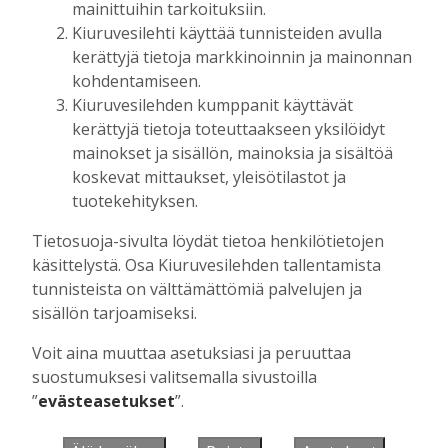
mainittuihin tarkoituksiin.
Kiuruvesilehti käyttää tunnisteiden avulla
kerättyjä tietoja markkinoinnin ja mainonnan
Muista minut
kohdentamiseen.
Kiuruvesilehden kumppanit käyttävät
kerättyjä tietoja toteuttaakseen yksilöidyt
mainokset ja sisällön, mainoksia ja sisältöä
koskevat mittaukset, yleisötilastot ja
Unohtuiko salasana?
tuotekehityksen.
Jos sinulla ei ole vielä tunnusta, hanki
Tietosuoja-sivulta löydät tietoa henkilötietojen
se tästä.
käsittelystä. Osa Kiuruvesilehden tallentamista
tunnisteista on välttämättömiä palvelujen ja
sisällön tarjoamiseksi.
Voit aina muuttaa asetuksiasi ja peruuttaa
Käyntiosoite
:
Kiuruvesi Lehti oy
suostumuksesi valitsemalla sivustoilla
Niemistenkatu 4
”
evästeasetukset
”.
Kiuruvesi
Postiosoite
:
Kiuruvesi Lehti oy