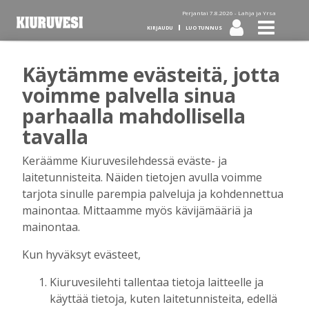
Perjantai 7.8.2026 -
Lahja ja Yrsa
KIRJAUDU
LUO TUNNUS
Käytämme evästeitä, jotta
Tilaa Kiuruvesi-lehti diginä
voimme palvella sinua
parhaalla mahdollisella
tai kotiinkannettuna!
tavalla
Keräämme Kiuruvesilehdessä eväste- ja
Kirjaudu
laitetunnisteita. Näiden tietojen avulla voimme
tarjota sinulle parempia palveluja ja kohdennettua
mainontaa. Mittaamme myös kävijämääriä ja
Sähköposti
mainontaa.
Kun hyväksyt evästeet,
Kiuruvesilehti tallentaa tietoja laitteelle ja
Salasana
käyttää tietoja, kuten laitetunnisteita, edellä